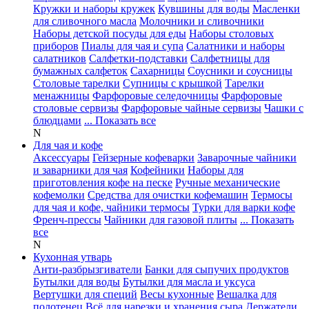
Кружки и наборы кружек
Кувшины для воды
Масленки
для сливочного масла
Молочники и сливочники
Наборы детской посуды для еды
Наборы столовых
приборов
Пиалы для чая и супа
Салатники и наборы
салатников
Салфетки-подставки
Салфетницы для
бумажных салфеток
Сахарницы
Соусники и соусницы
Столовые тарелки
Супницы с крышкой
Тарелки
менажницы
Фарфоровые селедочницы
Фарфоровые
столовые сервизы
Фарфоровые чайные сервизы
Чашки с
блюдцами
... Показать все
N
Для чая и кофе
Аксессуары
Гейзерные кофеварки
Заварочные чайники
и заварники для чая
Кофейники
Наборы для
приготовления кофе на песке
Ручные механические
кофемолки
Средства для очистки кофемашин
Термосы
для чая и кофе, чайники термосы
Турки для варки кофе
Френч-прессы
Чайники для газовой плиты
... Показать
все
N
Кухонная утварь
Анти-разбрызгиватели
Банки для сыпучих продуктов
Бутылки для воды
Бутылки для масла и уксуса
Вертушки для специй
Весы кухонные
Вешалка для
полотенец
Всё для нарезки и хранения сыра
Держатели