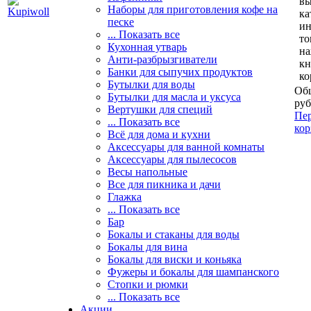
вы
Наборы для приготовления кофе на
ка
песке
и
... Показать все
то
Кухонная утварь
н
Анти-разбрызгиватели
кн
Банки для сыпучих продуктов
ко
Бутылки для воды
Общ
Бутылки для масла и уксуса
руб
Вертушки для специй
Пер
... Показать все
кор
Всё для дома и кухни
Аксессуары для ванной комнаты
Аксессуары для пылесосов
Весы напольные
Все для пикника и дачи
Глажка
... Показать все
Бар
Бокалы и стаканы для воды
Бокалы для вина
Бокалы для виски и коньяка
Фужеры и бокалы для шампанского
Стопки и рюмки
... Показать все
Акции