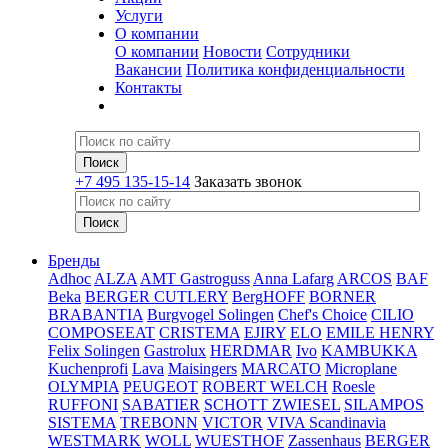
Услуги
О компании
О компании
Новости
Сотрудники
Вакансии
Политика конфиденциальности
Контакты
+7 495 135-15-14
Заказать звонок
Бренды
Adhoc
ALZA
AMT Gastroguss
Anna Lafarg
ARCOS
BAF
Beka
BERGER CUTLERY
BergHOFF
BORNER
BRABANTIA
Burgvogel Solingen
Chef's Choice
CILIO
COMPOSEEAT
CRISTEMA
EJIRY
ELO
EMILE HENRY
Felix Solingen
Gastrolux
HERDMAR
Ivo
KAMBUKKA
Kuchenprofi
Lava
Maisingers
MARCATO
Microplane
OLYMPIA
PEUGEOT
ROBERT WELCH
Roesle
RUFFONI
SABATIER
SCHOTT ZWIESEL
SILAMPOS
SISTEMA
TREBONN
VICTOR
VIVA Scandinavia
WESTMARK
WOLL
WUESTHOF
Zassenhaus
BERGER