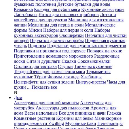
бумажных полотенец
Детские бутылки для воды
Керамика
Колоды для рубки мяса
Кухонные аксессуары
Ланч-боксы
Лотки для столовых приборов
Лотки и
контейнеры для продуктов
Машинки для изготовления
лапши
Мельницы для перца и соли
Металлические
формы
Миски
Наборы для перца и соли
Наборы
кухонных аксессуаров
Овощерезки
Перчатки для чистки
овощей
Перчатки для чистки рыбы
Подвесная кухонная
утварь
Подносы
Подставки для кухонных инструментов
Подставки и прихватки под горячее
Порядок на кухне
Приготовление домашнего мороженого
Разделочные
доски
Сита и дуршлаги
Скалки
Соковыжималки
Столики для завтрака
Ступки
Таймеры кухонные
Тендерайзеры для размягчения мяса
Термометры
кухонные
Тёрки
Формы для льда
Хлебницы
Центрифуги для сушки зелени
Цитрус-прессы
Часы для
кухни
... Показать все
N
Дом
Аксессуары для ванной комнаты
Аксессуары для
мясорубок
Аксессуары для пылесосов
Ароматы для
дома
Весы напольные
Все для пикника и дачи
Глажка
Комнатные растения
Корзины для белья
Маникюрные
принадлежности Zwilling
Мусорные баки
Пепельницы
Сумки-холодильники
Сушилки для белья
Текстиль