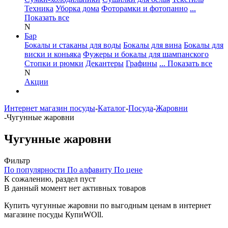
Техника
Уборка дома
Фоторамки и фотопанно
...
Показать все
N
Бар
Бокалы и стаканы для воды
Бокалы для вина
Бокалы для
виски и коньяка
Фужеры и бокалы для шампанского
Стопки и рюмки
Декантеры
Графины
... Показать все
N
Акции
Интернет магазин посуды
-
Каталог
-
Посуда
-
Жаровни
-
Чугунные жаровни
Чугунные жаровни
Фильтр
По популярности
По алфавиту
По цене
К сожалению, раздел пуст
В данный момент нет активных товаров
Купить чугунные жаровни по выгодным ценам в интернет
магазине посуды КупиWOll.