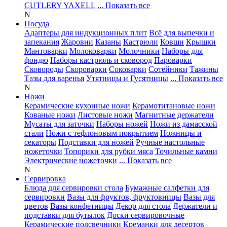
CUTLERY
YAXELL
... Показать все
N
Посуда
Адаптеры для индукционных плит
Всё для выпечки и
запекания
Жаровни
Казаны
Кастрюли
Ковши
Крышки
Мантоварки
Молоковарки
Молочники
Наборы для
фондю
Наборы кастрюль и сковород
Пароварки
Сковороды
Скороварки
Соковарки
Сотейники
Тажины
Тазы для варенья
Утятницы и Гусятницы
... Показать все
N
Ножи
Керамические кухонные ножи
Керамотитановые ножи
Кованые ножи
Листовые ножи
Магнитные держатели
Мусаты для заточки
Наборы ножей
Ножи из дамасской
стали
Ножи с тефлоновым покрытием
Ножницы и
секаторы
Подставки для ножей
Ручные настольные
ножеточки
Топорики для рубки мяса
Точильные камни
Электрические ножеточки
... Показать все
N
Сервировка
Блюда для сервировки стола
Бумажные салфетки для
сервировки
Вазы для фруктов, фруктовницы
Вазы для
цветов
Вазы конфетницы
Декор для стола
Держатели и
подставки для бутылок
Доски сервировочные
Керамические подсвечники
Креманки для десертов