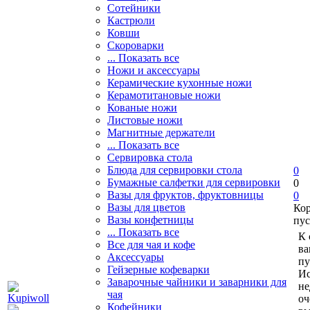
Сотейники
Кастрюли
Ковши
Скороварки
... Показать все
Ножи и аксессуары
Керамические кухонные ножи
Керамотитановые ножи
Кованые ножи
Листовые ножи
Магнитные держатели
... Показать все
Сервировка стола
Блюда для сервировки стола
0
Бумажные салфетки для сервировки
0
Вазы для фруктов, фруктовницы
0
Вазы для цветов
Ко
Вазы конфетницы
пус
... Показать все
К 
Все для чая и кофе
ва
Аксессуары
пу
Гейзерные кофеварки
Ис
Заварочные чайники и заварники для
не
чая
оч
Кофейники