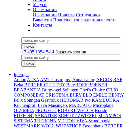
Услуги
О компании
О компании
Новости
Сотрудники
Вакансии
Политика конфиденциальности
Контакты
+7 495 135-15-14
Заказать звонок
Бренды
Adhoc
ALZA
AMT Gastroguss
Anna Lafarg
ARCOS
BAF
Beka
BERGER CUTLERY
BergHOFF
BORNER
BRABANTIA
Burgvogel Solingen
Chef's Choice
CILIO
COMPOSEEAT
CRISTEMA
EJIRY
ELO
EMILE HENRY
Felix Solingen
Gastrolux
HERDMAR
Ivo
KAMBUKKA
Kuchenprofi
Lava
Maisingers
MARCATO
Microplane
OLYMPIA
PEUGEOT
ROBERT WELCH
Roesle
RUFFONI
SABATIER
SCHOTT ZWIESEL
SILAMPOS
SISTEMA
TREBONN
VICTOR
VIVA Scandinavia
WESTMARK
WOLL
WUESTHOF
Zassenhaus
BERGER