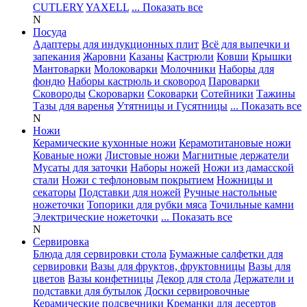
CUTLERY
YAXELL
... Показать все
N
Посуда
Адаптеры для индукционных плит
Всё для выпечки и
запекания
Жаровни
Казаны
Кастрюли
Ковши
Крышки
Мантоварки
Молоковарки
Молочники
Наборы для
фондю
Наборы кастрюль и сковород
Пароварки
Сковороды
Скороварки
Соковарки
Сотейники
Тажины
Тазы для варенья
Утятницы и Гусятницы
... Показать все
N
Ножи
Керамические кухонные ножи
Керамотитановые ножи
Кованые ножи
Листовые ножи
Магнитные держатели
Мусаты для заточки
Наборы ножей
Ножи из дамасской
стали
Ножи с тефлоновым покрытием
Ножницы и
секаторы
Подставки для ножей
Ручные настольные
ножеточки
Топорики для рубки мяса
Точильные камни
Электрические ножеточки
... Показать все
N
Сервировка
Блюда для сервировки стола
Бумажные салфетки для
сервировки
Вазы для фруктов, фруктовницы
Вазы для
цветов
Вазы конфетницы
Декор для стола
Держатели и
подставки для бутылок
Доски сервировочные
Керамические подсвечники
Креманки для десертов