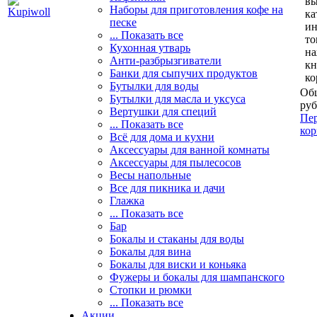
вы
Наборы для приготовления кофе на
ка
песке
и
... Показать все
то
Кухонная утварь
н
Анти-разбрызгиватели
кн
Банки для сыпучих продуктов
ко
Бутылки для воды
Общ
Бутылки для масла и уксуса
руб
Вертушки для специй
Пер
... Показать все
кор
Всё для дома и кухни
Аксессуары для ванной комнаты
Аксессуары для пылесосов
Весы напольные
Все для пикника и дачи
Глажка
... Показать все
Бар
Бокалы и стаканы для воды
Бокалы для вина
Бокалы для виски и коньяка
Фужеры и бокалы для шампанского
Стопки и рюмки
... Показать все
Акции