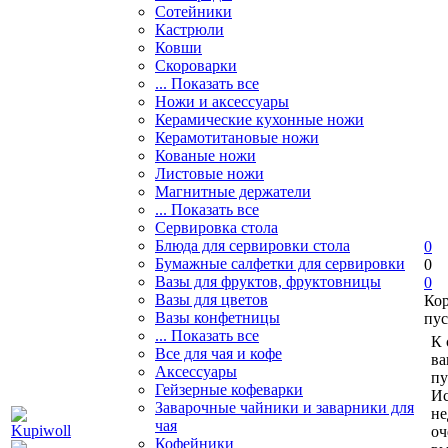
Сотейники
Кастрюли
Ковши
Скороварки
... Показать все
Ножи и аксессуары
Керамические кухонные ножи
Керамотитановые ножи
Кованые ножи
Листовые ножи
Магнитные держатели
... Показать все
Сервировка стола
Блюда для сервировки стола
0
Бумажные салфетки для сервировки
0
Вазы для фруктов, фруктовницы
0
Вазы для цветов
Ко
Вазы конфетницы
пус
... Показать все
К 
Все для чая и кофе
ва
Аксессуары
пу
Гейзерные кофеварки
Ис
Заварочные чайники и заварники для
не
чая
оч
Кофейники