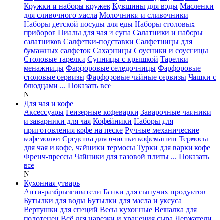
Кружки и наборы кружек
Кувшины для воды
Масленки
для сливочного масла
Молочники и сливочники
Наборы детской посуды для еды
Наборы столовых
приборов
Пиалы для чая и супа
Салатники и наборы
салатников
Салфетки-подставки
Салфетницы для
бумажных салфеток
Сахарницы
Соусники и соусницы
Столовые тарелки
Супницы с крышкой
Тарелки
менажницы
Фарфоровые селедочницы
Фарфоровые
столовые сервизы
Фарфоровые чайные сервизы
Чашки с
блюдцами
... Показать все
N
Для чая и кофе
Аксессуары
Гейзерные кофеварки
Заварочные чайники
и заварники для чая
Кофейники
Наборы для
приготовления кофе на песке
Ручные механические
кофемолки
Средства для очистки кофемашин
Термосы
для чая и кофе, чайники термосы
Турки для варки кофе
Френч-прессы
Чайники для газовой плиты
... Показать
все
N
Кухонная утварь
Анти-разбрызгиватели
Банки для сыпучих продуктов
Бутылки для воды
Бутылки для масла и уксуса
Вертушки для специй
Весы кухонные
Вешалка для
полотенец
Всё для нарезки и хранения сыра
Держатели