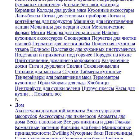
бумажных полотенец
Детские бутылки для воды
Керамика
Колоды для рубки мяса
Кухонные аксессуары
Ланч-боксы
Лотки для столовых приборов
Лотки и
контейнеры для продуктов
Машинки для изготовления
лапши
Мельницы для перца и соли
Металлические
формы
Миски
Наборы для перца и соли
Наборы
кухонных аксессуаров
Овощерезки
Перчатки для чистки
овощей
Перчатки для чистки рыбы
Подвесная кухонная
утварь
Подносы
Подставки для кухонных инструментов
Подставки и прихватки под горячее
Порядок на кухне
Приготовление домашнего мороженого
Разделочные
доски
Сита и дуршлаги
Скалки
Соковыжималки
Столики для завтрака
Ступки
Таймеры кухонные
Тендерайзеры для размягчения мяса
Термометры
кухонные
Тёрки
Формы для льда
Хлебницы
Центрифуги для сушки зелени
Цитрус-прессы
Часы для
кухни
... Показать все
N
Дом
Аксессуары для ванной комнаты
Аксессуары для
мясорубок
Аксессуары для пылесосов
Ароматы для
дома
Весы напольные
Все для пикника и дачи
Глажка
Комнатные растения
Корзины для белья
Маникюрные
принадлежности Zwilling
Мусорные баки
Пепельницы
Сумки-холодильники
Сушилки для белья
Текстиль