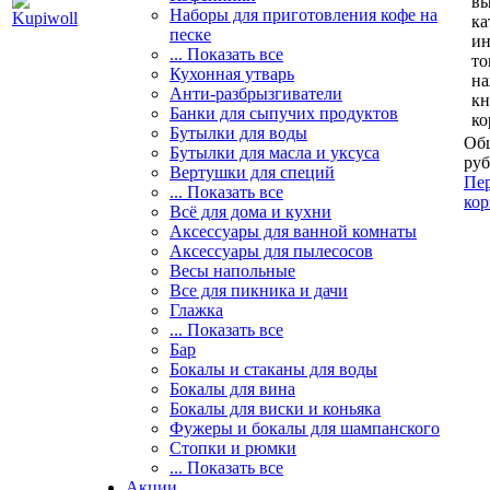
вы
Наборы для приготовления кофе на
ка
песке
и
... Показать все
то
Кухонная утварь
н
Анти-разбрызгиватели
кн
Банки для сыпучих продуктов
ко
Бутылки для воды
Общ
Бутылки для масла и уксуса
руб
Вертушки для специй
Пер
... Показать все
кор
Всё для дома и кухни
Аксессуары для ванной комнаты
Аксессуары для пылесосов
Весы напольные
Все для пикника и дачи
Глажка
... Показать все
Бар
Бокалы и стаканы для воды
Бокалы для вина
Бокалы для виски и коньяка
Фужеры и бокалы для шампанского
Стопки и рюмки
... Показать все
Акции