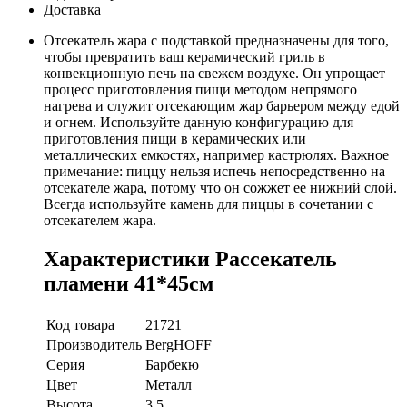
Доставка
Отсекатель жара с подставкой предназначены для того,
чтобы превратить ваш керамический гриль в
конвекционную печь на свежем воздухе. Он упрощает
процесс приготовления пищи методом непрямого
нагрева и служит отсекающим жар барьером между едой
и огнем. Используйте данную конфигурацию для
приготовления пищи в керамических или
металлических емкостях, например кастрюлях. Важное
примечание: пиццу нельзя испечь непосредственно на
отсекателе жара, потому что он сожжет ее нижний слой.
Всегда используйте камень для пиццы в сочетании с
отсекателем жара.
Характеристики Рассекатель
пламени 41*45см
Код товара
21721
Производитель
BergHOFF
Серия
Барбекю
Цвет
Металл
Высота
3.5