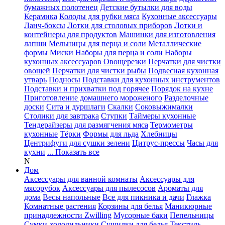
бумажных полотенец
Детские бутылки для воды
Керамика
Колоды для рубки мяса
Кухонные аксессуары
Ланч-боксы
Лотки для столовых приборов
Лотки и
контейнеры для продуктов
Машинки для изготовления
лапши
Мельницы для перца и соли
Металлические
формы
Миски
Наборы для перца и соли
Наборы
кухонных аксессуаров
Овощерезки
Перчатки для чистки
овощей
Перчатки для чистки рыбы
Подвесная кухонная
утварь
Подносы
Подставки для кухонных инструментов
Подставки и прихватки под горячее
Порядок на кухне
Приготовление домашнего мороженого
Разделочные
доски
Сита и дуршлаги
Скалки
Соковыжималки
Столики для завтрака
Ступки
Таймеры кухонные
Тендерайзеры для размягчения мяса
Термометры
кухонные
Тёрки
Формы для льда
Хлебницы
Центрифуги для сушки зелени
Цитрус-прессы
Часы для
кухни
... Показать все
N
Дом
Аксессуары для ванной комнаты
Аксессуары для
мясорубок
Аксессуары для пылесосов
Ароматы для
дома
Весы напольные
Все для пикника и дачи
Глажка
Комнатные растения
Корзины для белья
Маникюрные
принадлежности Zwilling
Мусорные баки
Пепельницы
Сумки-холодильники
Сушилки для белья
Текстиль