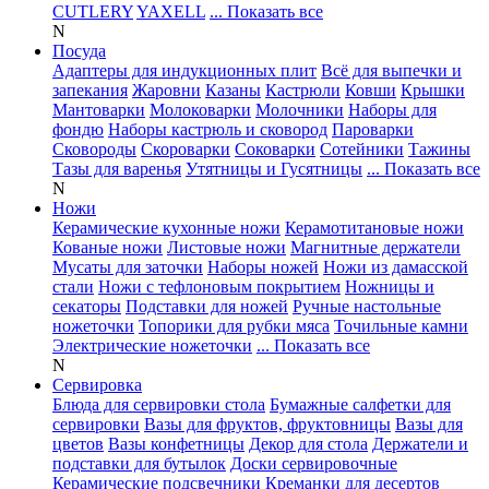
CUTLERY
YAXELL
... Показать все
N
Посуда
Адаптеры для индукционных плит
Всё для выпечки и
запекания
Жаровни
Казаны
Кастрюли
Ковши
Крышки
Мантоварки
Молоковарки
Молочники
Наборы для
фондю
Наборы кастрюль и сковород
Пароварки
Сковороды
Скороварки
Соковарки
Сотейники
Тажины
Тазы для варенья
Утятницы и Гусятницы
... Показать все
N
Ножи
Керамические кухонные ножи
Керамотитановые ножи
Кованые ножи
Листовые ножи
Магнитные держатели
Мусаты для заточки
Наборы ножей
Ножи из дамасской
стали
Ножи с тефлоновым покрытием
Ножницы и
секаторы
Подставки для ножей
Ручные настольные
ножеточки
Топорики для рубки мяса
Точильные камни
Электрические ножеточки
... Показать все
N
Сервировка
Блюда для сервировки стола
Бумажные салфетки для
сервировки
Вазы для фруктов, фруктовницы
Вазы для
цветов
Вазы конфетницы
Декор для стола
Держатели и
подставки для бутылок
Доски сервировочные
Керамические подсвечники
Креманки для десертов