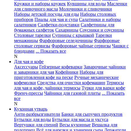
Кружки и наборы кружек
Кувшины для воды
Масленки
для сливочного масла
Молочники и сливочники
Наборы детской посуды для еды
Наборы столовых
приборов
Пиалы для чая и супа
Салатники и наборы
салатников
Салфетки-подставки
Салфетницы для
бумажных салфеток
Сахарницы
Соусники и соусницы
Столовые тарелки
Супницы с крышкой
Тарелки
менажницы
Фарфоровые селедочницы
Фарфоровые
столовые сервизы
Фарфоровые чайные сервизы
Чашки с
блюдцами
... Показать все
N
Для чая и кофе
Аксессуары
Гейзерные кофеварки
Заварочные чайники
и заварники для чая
Кофейники
Наборы для
приготовления кофе на песке
Ручные механические
кофемолки
Средства для очистки кофемашин
Термосы
для чая и кофе, чайники термосы
Турки для варки кофе
Френч-прессы
Чайники для газовой плиты
... Показать
все
N
Кухонная утварь
Анти-разбрызгиватели
Банки для сыпучих продуктов
Бутылки для воды
Бутылки для масла и уксуса
Вертушки для специй
Весы кухонные
Вешалка для
полотенец
Всё для нарезки и хранения сыра
Держатели