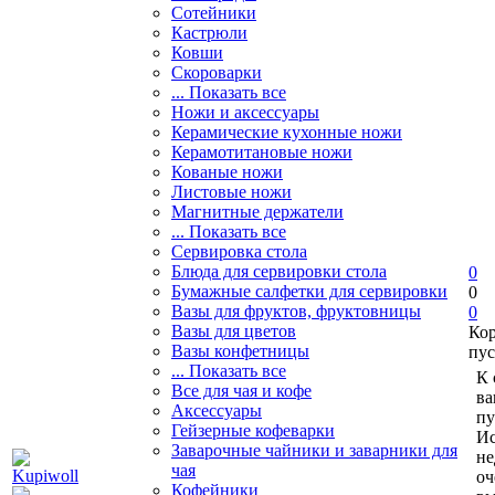
Сотейники
Кастрюли
Ковши
Скороварки
... Показать все
Ножи и аксессуары
Керамические кухонные ножи
Керамотитановые ножи
Кованые ножи
Листовые ножи
Магнитные держатели
... Показать все
Сервировка стола
Блюда для сервировки стола
0
Бумажные салфетки для сервировки
0
Вазы для фруктов, фруктовницы
0
Вазы для цветов
Ко
Вазы конфетницы
пус
... Показать все
К 
Все для чая и кофе
ва
Аксессуары
пу
Гейзерные кофеварки
Ис
Заварочные чайники и заварники для
не
чая
оч
Кофейники