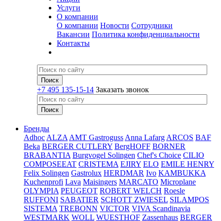
Услуги
О компании
О компании
Новости
Сотрудники
Вакансии
Политика конфиденциальности
Контакты
+7 495 135-15-14
Заказать звонок
Бренды
Adhoc
ALZA
AMT Gastroguss
Anna Lafarg
ARCOS
BAF
Beka
BERGER CUTLERY
BergHOFF
BORNER
BRABANTIA
Burgvogel Solingen
Chef's Choice
CILIO
COMPOSEEAT
CRISTEMA
EJIRY
ELO
EMILE HENRY
Felix Solingen
Gastrolux
HERDMAR
Ivo
KAMBUKKA
Kuchenprofi
Lava
Maisingers
MARCATO
Microplane
OLYMPIA
PEUGEOT
ROBERT WELCH
Roesle
RUFFONI
SABATIER
SCHOTT ZWIESEL
SILAMPOS
SISTEMA
TREBONN
VICTOR
VIVA Scandinavia
WESTMARK
WOLL
WUESTHOF
Zassenhaus
BERGER