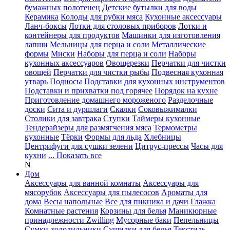
бумажных полотенец
Детские бутылки для воды
Керамика
Колоды для рубки мяса
Кухонные аксессуары
Ланч-боксы
Лотки для столовых приборов
Лотки и
контейнеры для продуктов
Машинки для изготовления
лапши
Мельницы для перца и соли
Металлические
формы
Миски
Наборы для перца и соли
Наборы
кухонных аксессуаров
Овощерезки
Перчатки для чистки
овощей
Перчатки для чистки рыбы
Подвесная кухонная
утварь
Подносы
Подставки для кухонных инструментов
Подставки и прихватки под горячее
Порядок на кухне
Приготовление домашнего мороженого
Разделочные
доски
Сита и дуршлаги
Скалки
Соковыжималки
Столики для завтрака
Ступки
Таймеры кухонные
Тендерайзеры для размягчения мяса
Термометры
кухонные
Тёрки
Формы для льда
Хлебницы
Центрифуги для сушки зелени
Цитрус-прессы
Часы для
кухни
... Показать все
N
Дом
Аксессуары для ванной комнаты
Аксессуары для
мясорубок
Аксессуары для пылесосов
Ароматы для
дома
Весы напольные
Все для пикника и дачи
Глажка
Комнатные растения
Корзины для белья
Маникюрные
принадлежности Zwilling
Мусорные баки
Пепельницы
Сумки-холодильники
Сушилки для белья
Текстиль