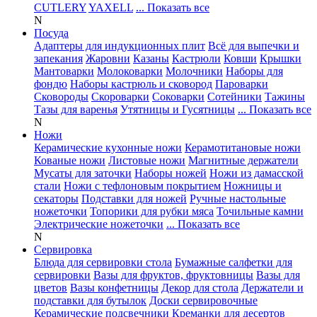
CUTLERY
YAXELL
... Показать все
N
Посуда
Адаптеры для индукционных плит
Всё для выпечки и
запекания
Жаровни
Казаны
Кастрюли
Ковши
Крышки
Мантоварки
Молоковарки
Молочники
Наборы для
фондю
Наборы кастрюль и сковород
Пароварки
Сковороды
Скороварки
Соковарки
Сотейники
Тажины
Тазы для варенья
Утятницы и Гусятницы
... Показать все
N
Ножи
Керамические кухонные ножи
Керамотитановые ножи
Кованые ножи
Листовые ножи
Магнитные держатели
Мусаты для заточки
Наборы ножей
Ножи из дамасской
стали
Ножи с тефлоновым покрытием
Ножницы и
секаторы
Подставки для ножей
Ручные настольные
ножеточки
Топорики для рубки мяса
Точильные камни
Электрические ножеточки
... Показать все
N
Сервировка
Блюда для сервировки стола
Бумажные салфетки для
сервировки
Вазы для фруктов, фруктовницы
Вазы для
цветов
Вазы конфетницы
Декор для стола
Держатели и
подставки для бутылок
Доски сервировочные
Керамические подсвечники
Креманки для десертов