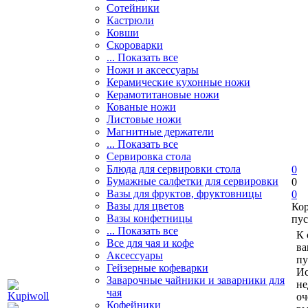
Сотейники
Кастрюли
Ковши
Скороварки
... Показать все
Ножи и аксессуары
Керамические кухонные ножи
Керамотитановые ножи
Кованые ножи
Листовые ножи
Магнитные держатели
... Показать все
Сервировка стола
Блюда для сервировки стола
0
Бумажные салфетки для сервировки
0
Вазы для фруктов, фруктовницы
0
Вазы для цветов
Ко
Вазы конфетницы
пус
... Показать все
К 
Все для чая и кофе
ва
Аксессуары
пу
Гейзерные кофеварки
Ис
Заварочные чайники и заварники для
не
чая
оч
Кофейники