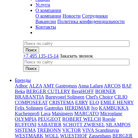
Услуги
О компании
О компании
Новости
Сотрудники
Вакансии
Политика конфиденциальности
Контакты
+7 495 135-15-14
Заказать звонок
Бренды
Adhoc
ALZA
AMT Gastroguss
Anna Lafarg
ARCOS
BAF
Beka
BERGER CUTLERY
BergHOFF
BORNER
BRABANTIA
Burgvogel Solingen
Chef's Choice
CILIO
COMPOSEEAT
CRISTEMA
EJIRY
ELO
EMILE HENRY
Felix Solingen
Gastrolux
HERDMAR
Ivo
KAMBUKKA
Kuchenprofi
Lava
Maisingers
MARCATO
Microplane
OLYMPIA
PEUGEOT
ROBERT WELCH
Roesle
RUFFONI
SABATIER
SCHOTT ZWIESEL
SILAMPOS
SISTEMA
TREBONN
VICTOR
VIVA Scandinavia
WESTMARK
WOLL
WUESTHOF
Zassenhaus
BERGER