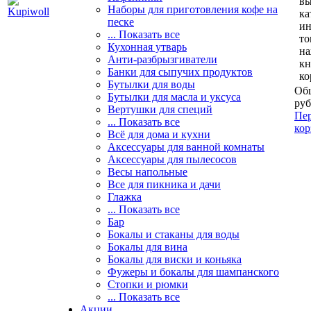
вы
Наборы для приготовления кофе на
ка
песке
и
... Показать все
то
Кухонная утварь
н
Анти-разбрызгиватели
кн
Банки для сыпучих продуктов
ко
Бутылки для воды
Общ
Бутылки для масла и уксуса
руб
Вертушки для специй
Пер
... Показать все
кор
Всё для дома и кухни
Аксессуары для ванной комнаты
Аксессуары для пылесосов
Весы напольные
Все для пикника и дачи
Глажка
... Показать все
Бар
Бокалы и стаканы для воды
Бокалы для вина
Бокалы для виски и коньяка
Фужеры и бокалы для шампанского
Стопки и рюмки
... Показать все
Акции