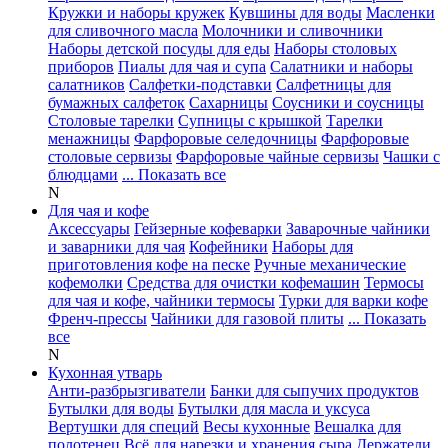
Кружки и наборы кружек
Кувшины для воды
Масленки
для сливочного масла
Молочники и сливочники
Наборы детской посуды для еды
Наборы столовых
приборов
Пиалы для чая и супа
Салатники и наборы
салатников
Салфетки-подставки
Салфетницы для
бумажных салфеток
Сахарницы
Соусники и соусницы
Столовые тарелки
Супницы с крышкой
Тарелки
менажницы
Фарфоровые селедочницы
Фарфоровые
столовые сервизы
Фарфоровые чайные сервизы
Чашки с
блюдцами
... Показать все
N
Для чая и кофе
Аксессуары
Гейзерные кофеварки
Заварочные чайники
и заварники для чая
Кофейники
Наборы для
приготовления кофе на песке
Ручные механические
кофемолки
Средства для очистки кофемашин
Термосы
для чая и кофе, чайники термосы
Турки для варки кофе
Френч-прессы
Чайники для газовой плиты
... Показать
все
N
Кухонная утварь
Анти-разбрызгиватели
Банки для сыпучих продуктов
Бутылки для воды
Бутылки для масла и уксуса
Вертушки для специй
Весы кухонные
Вешалка для
полотенец
Всё для нарезки и хранения сыра
Держатели