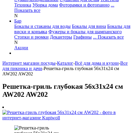
Техника
Уборка дома
Фоторамки и фотопанно
...
Показать все
N
Бар
Бокалы и стаканы для воды
Бокалы для вина
Бокалы для
виски и коньяка
Фужеры и бокалы для шампанского
Стопки и рюмки
Декантеры
Графины
... Показать все
N
Акции
Интернет магазин посуды
-
Каталог
-
Всё для дома и кухни
-
Все
для пикника и дачи
-
Решетка-гриль глубокая 56х31х24 см
AW202 AW202
Решетка-гриль глубокая 56х31х24 см
AW202 AW202