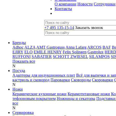
О компании
Новости
Сотрудники
Контакты
+7 495 135-15-14
Заказать звонок
Бренды
Adhoc
ALZA
AMT Gastroguss
Anna Lafarg
ARCOS
BAF
B
EJIRY
ELO
EMILE HENRY
Felix Solingen
Gastrolux
HER
RUFFONI
SABATIER
SCHOTT ZWIESEL
SILAMPOS
SI
Показать все
N
Посуда
Адаптеры для индукционных плит
Всё для выпечки и за
кастрюль и сковород
Пароварки
Сковороды
Скороварки
N
Ножи
Керамические кухонные ножи
Керамотитановые ножи
Ко
тефлоновым покрытием
Ножницы и секаторы
Подставки
все
N
Сервировка