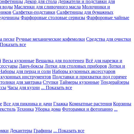
конфетницы
Декор для стола
Держатели и подставки для
я воды
Масленки для сливочного масла
Молочники и
ников
Салфетки-подставки
Салфетницы для бумажных
едочницы
Фарфоровые столовые сервизы
Фарфоровые чайные
а песке
Ручные механические кофемолки
Средства для очистки
. Показать все
й
Весы кухонные
Вешалка для полотенец
Всё для нарезки и
сессуары
Ланч-боксы
Лотки для столовых приборов
Лотки и
Наборы для перца и соли
Наборы кухонных аксессуаров
 кухонных инструментов
Подставки и прихватки под горячее
толики для завтрака
Ступки
Таймеры кухонные
Тендерайзеры
ссы
Часы для кухни
... Показать все
е
Все для пикника и дачи
Глажка
Комнатные растения
Корзины
екстиль
Техника
Уборка дома
Фоторамки и фотопанно
...
юмки
Декантеры
Графины
... Показать все