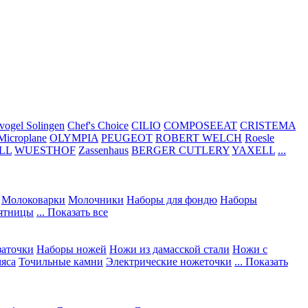
vogel Solingen
Chef's Choice
CILIO
COMPOSEEAT
CRISTEMA
Microplane
OLYMPIA
PEUGEOT
ROBERT WELCH
Roesle
LL
WUESTHOF
Zassenhaus
BERGER CUTLERY
YAXELL
...
Молоковарки
Молочники
Наборы для фондю
Наборы
сятницы
... Показать все
заточки
Наборы ножей
Ножи из дамасской стали
Ножи с
мяса
Точильные камни
Электрические ножеточки
... Показать