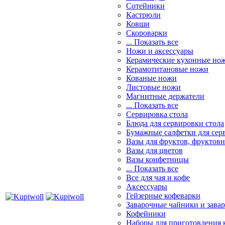
Сотейники
Кастрюли
Ковши
Скороварки
... Показать все
Ножи и аксессуары
Керамические кухонные но
Керамотитановые ножи
Кованые ножи
Листовые ножи
Магнитные держатели
... Показать все
Сервировка стола
Блюда для сервировки стола
Бумажные салфетки для сер
Вазы для фруктов, фруктов
Вазы для цветов
Вазы конфетницы
... Показать все
Все для чая и кофе
Аксессуары
Гейзерные кофеварки
Заварочные чайники и завар
Кофейники
Наборы для приготовления к