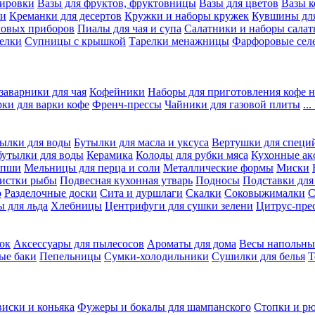
вировки
Вазы для фруктов, фруктовницы
Вазы для цветов
Вазы 
ки
Креманки для десертов
Кружки и наборы кружек
Кувшины дл
ловых приборов
Пиалы для чая и супа
Салатники и наборы салат
елки
Супницы с крышкой
Тарелки менажницы
Фарфоровые сел
заварники для чая
Кофейники
Наборы для приготовления кофе н
рки для варки кофе
Френч-прессы
Чайники для газовой плиты
..
ылки для воды
Бутылки для масла и уксуса
Вертушки для специ
бутылки для воды
Керамика
Колоды для рубки мяса
Кухонные ак
апши
Мельницы для перца и соли
Металлические формы
Миски
чистки рыбы
Подвесная кухонная утварь
Подносы
Подставки для
о
Разделочные доски
Сита и дуршлаги
Скалки
Соковыжималки
С
 для льда
Хлебницы
Центрифуги для сушки зелени
Цитрус-пре
ок
Аксессуары для пылесосов
Ароматы для дома
Весы напольны
ые баки
Пепельницы
Сумки-холодильники
Сушилки для белья
Т
виски и коньяка
Фужеры и бокалы для шампанского
Стопки и р