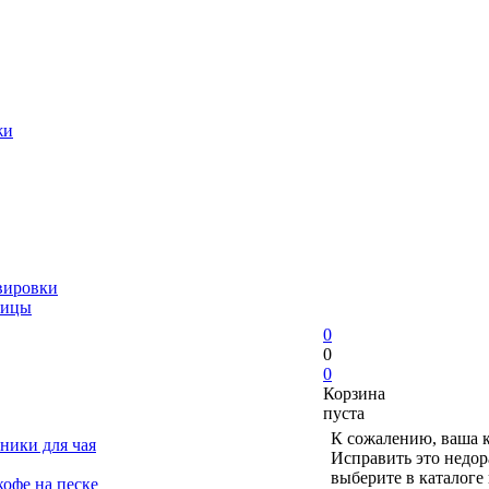
жи
вировки
ницы
0
0
0
Корзина
пуста
К сожалению, ваша к
ники для чая
Исправить это недор
выберите в каталоге
офе на песке