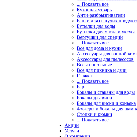
... Показать все
Кухонная утварь
Анти-разбрызгиватели
Банки для сыпучих продукт
Бутылки для воды
Бутылки для масла и уксуса
Вертушки для специй
... Показать все
Всё для дома и кухни
Аксессуары для ванной ком
Аксессуары для пылесосов
Весы напольные
Все для пикника и дачи
Глажка
... Показать все
Бар
Бокалы и стаканы для воды
Бокалы для вина
Бокалы для виски и коньяка
Фужеры и бокалы для шамп
Стопки и рюмки
... Показать все
Акции
Услуги
О компании