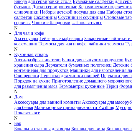
Блюда для сервировки стола
Бумажные салфетки для сер
бутылок
Доски сервировочные
Керамические подсвечни
сливочники
Наборы детской посуды для еды
Наборы сто
салфеток
Сахарницы
Соусники и соусницы
Столовые тар
сервизы
Чашки с блюдцами
... Показать все
N
Для чая и кофе
Аксессуары
Гейзерные кофеварки
Заварочные чайники и 
кофемашин
Термосы для чая и кофе, чайники термосы
Ту
N
Кухонная утварь
Анти-разбрызгиватели
Банки для сыпучих продуктов
Бут
хранения сыра
Держатели бумажных полотенец
Детские 
контейнеры для продуктов
Машинки для изготовления л
Овощерезки
Перчатки для чистки овощей
Перчатки для 
Порядок на кухне
Приготовление домашнего мороженог
для размягчения мяса
Термометры кухонные
Тёрки
Формы
N
Дом
Аксессуары для ванной комнаты
Аксессуары для мясоруб
для белья
Маникюрные принадлежности Zwilling
Мусорн
Показать все
N
Бар
Бокалы и стаканы для воды
Бокалы для вина
Бокалы для 