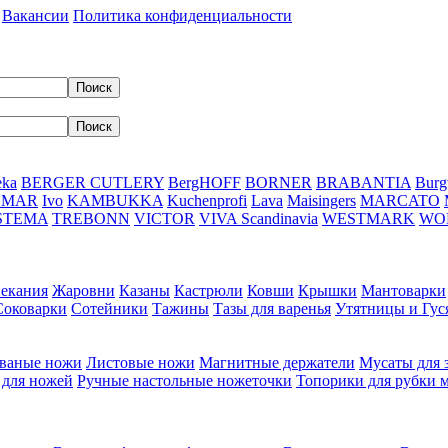
Вакансии
Политика конфиденциальности
eka
BERGER CUTLERY
BergHOFF
BORNER
BRABANTIA
Burg
DMAR
Ivo
KAMBUKKA
Kuchenprofi
Lava
Maisingers
MARCATO
STEMA
TREBONN
VICTOR
VIVA Scandinavia
WESTMARK
WO
пекания
Жаровни
Казаны
Кастрюли
Ковши
Крышки
Мантоварки
Соковарки
Сотейники
Тажины
Тазы для варенья
Утятницы и Гу
ваные ножи
Листовые ножи
Магнитные держатели
Мусаты для 
 для ножей
Ручные настольные ножеточки
Топорики для рубки 