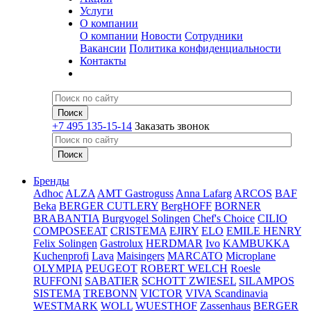
Услуги
О компании
О компании
Новости
Сотрудники
Вакансии
Политика конфиденциальности
Контакты
+7 495 135-15-14
Заказать звонок
Бренды
Adhoc
ALZA
AMT Gastroguss
Anna Lafarg
ARCOS
BAF
Beka
BERGER CUTLERY
BergHOFF
BORNER
BRABANTIA
Burgvogel Solingen
Chef's Choice
CILIO
COMPOSEEAT
CRISTEMA
EJIRY
ELO
EMILE HENRY
Felix Solingen
Gastrolux
HERDMAR
Ivo
KAMBUKKA
Kuchenprofi
Lava
Maisingers
MARCATO
Microplane
OLYMPIA
PEUGEOT
ROBERT WELCH
Roesle
RUFFONI
SABATIER
SCHOTT ZWIESEL
SILAMPOS
SISTEMA
TREBONN
VICTOR
VIVA Scandinavia
WESTMARK
WOLL
WUESTHOF
Zassenhaus
BERGER