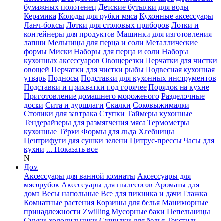
бумажных полотенец
Детские бутылки для воды
Керамика
Колоды для рубки мяса
Кухонные аксессуары
Ланч-боксы
Лотки для столовых приборов
Лотки и
контейнеры для продуктов
Машинки для изготовления
лапши
Мельницы для перца и соли
Металлические
формы
Миски
Наборы для перца и соли
Наборы
кухонных аксессуаров
Овощерезки
Перчатки для чистки
овощей
Перчатки для чистки рыбы
Подвесная кухонная
утварь
Подносы
Подставки для кухонных инструментов
Подставки и прихватки под горячее
Порядок на кухне
Приготовление домашнего мороженого
Разделочные
доски
Сита и дуршлаги
Скалки
Соковыжималки
Столики для завтрака
Ступки
Таймеры кухонные
Тендерайзеры для размягчения мяса
Термометры
кухонные
Тёрки
Формы для льда
Хлебницы
Центрифуги для сушки зелени
Цитрус-прессы
Часы для
кухни
... Показать все
N
Дом
Аксессуары для ванной комнаты
Аксессуары для
мясорубок
Аксессуары для пылесосов
Ароматы для
дома
Весы напольные
Все для пикника и дачи
Глажка
Комнатные растения
Корзины для белья
Маникюрные
принадлежности Zwilling
Мусорные баки
Пепельницы
Сумки-холодильники
Сушилки для белья
Текстиль