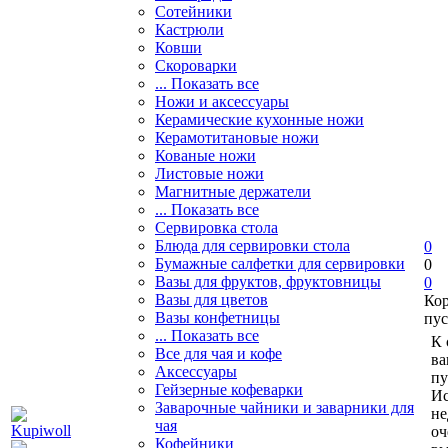
Сотейники
Кастрюли
Ковши
Скороварки
... Показать все
Ножи и аксессуары
Керамические кухонные ножи
Керамотитановые ножи
Кованые ножи
Листовые ножи
Магнитные держатели
... Показать все
Сервировка стола
Блюда для сервировки стола
0
Бумажные салфетки для сервировки
0
Вазы для фруктов, фруктовницы
0
Вазы для цветов
Ко
Вазы конфетницы
пус
... Показать все
К 
Все для чая и кофе
ва
Аксессуары
пу
Гейзерные кофеварки
Ис
Заварочные чайники и заварники для
не
чая
оч
Кофейники