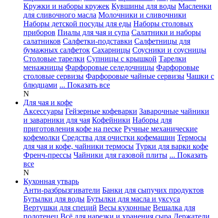
Кружки и наборы кружек
Кувшины для воды
Масленки
для сливочного масла
Молочники и сливочники
Наборы детской посуды для еды
Наборы столовых
приборов
Пиалы для чая и супа
Салатники и наборы
салатников
Салфетки-подставки
Салфетницы для
бумажных салфеток
Сахарницы
Соусники и соусницы
Столовые тарелки
Супницы с крышкой
Тарелки
менажницы
Фарфоровые селедочницы
Фарфоровые
столовые сервизы
Фарфоровые чайные сервизы
Чашки с
блюдцами
... Показать все
N
Для чая и кофе
Аксессуары
Гейзерные кофеварки
Заварочные чайники
и заварники для чая
Кофейники
Наборы для
приготовления кофе на песке
Ручные механические
кофемолки
Средства для очистки кофемашин
Термосы
для чая и кофе, чайники термосы
Турки для варки кофе
Френч-прессы
Чайники для газовой плиты
... Показать
все
N
Кухонная утварь
Анти-разбрызгиватели
Банки для сыпучих продуктов
Бутылки для воды
Бутылки для масла и уксуса
Вертушки для специй
Весы кухонные
Вешалка для
полотенец
Всё для нарезки и хранения сыра
Держатели