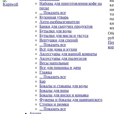
вы
Наборы для приготовления кофе на
ка
песке
и
... Показать все
то
Кухонная утварь
н
Анти-разбрызгиватели
кн
Банки для сыпучих продуктов
ко
Бутылки для воды
Общ
Бутылки для масла и уксуса
руб
Вертушки для специй
Пер
... Показать все
кор
Всё для дома и кухни
Аксессуары для ванной комнаты
Аксессуары для пылесосов
Весы напольные
Все для пикника и дачи
Глажка
... Показать все
Бар
Бокалы и стаканы для воды
Бокалы для вина
Бокалы для виски и коньяка
Фужеры и бокалы для шампанского
Стопки и рюмки
... Показать все
Акции