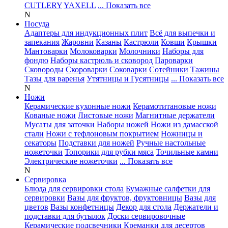
CUTLERY
YAXELL
... Показать все
N
Посуда
Адаптеры для индукционных плит
Всё для выпечки и
запекания
Жаровни
Казаны
Кастрюли
Ковши
Крышки
Мантоварки
Молоковарки
Молочники
Наборы для
фондю
Наборы кастрюль и сковород
Пароварки
Сковороды
Скороварки
Соковарки
Сотейники
Тажины
Тазы для варенья
Утятницы и Гусятницы
... Показать все
N
Ножи
Керамические кухонные ножи
Керамотитановые ножи
Кованые ножи
Листовые ножи
Магнитные держатели
Мусаты для заточки
Наборы ножей
Ножи из дамасской
стали
Ножи с тефлоновым покрытием
Ножницы и
секаторы
Подставки для ножей
Ручные настольные
ножеточки
Топорики для рубки мяса
Точильные камни
Электрические ножеточки
... Показать все
N
Сервировка
Блюда для сервировки стола
Бумажные салфетки для
сервировки
Вазы для фруктов, фруктовницы
Вазы для
цветов
Вазы конфетницы
Декор для стола
Держатели и
подставки для бутылок
Доски сервировочные
Керамические подсвечники
Креманки для десертов