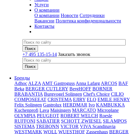
Услуги
О компании
О компании
Новости
Сотрудники
Вакансии
Политика конфиденциальности
Контакты
+7 495 135-15-14
Заказать звонок
Бренды
Adhoc
ALZA
AMT Gastroguss
Anna Lafarg
ARCOS
BAF
Beka
BERGER CUTLERY
BergHOFF
BORNER
BRABANTIA
Burgvogel Solingen
Chef's Choice
CILIO
COMPOSEEAT
CRISTEMA
EJIRY
ELO
EMILE HENRY
Felix Solingen
Gastrolux
HERDMAR
Ivo
KAMBUKKA
Kuchenprofi
Lava
Maisingers
MARCATO
Microplane
OLYMPIA
PEUGEOT
ROBERT WELCH
Roesle
RUFFONI
SABATIER
SCHOTT ZWIESEL
SILAMPOS
SISTEMA
TREBONN
VICTOR
VIVA Scandinavia
WESTMARK
WOLL
WUESTHOF
Zassenhaus
BERGER