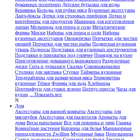
бумажных полотенец
Детские бутылки для воды
Керамика
Колоды для рубки мяса
Кухонные аксессуары
Ланч-боксы
Лотки для столовых приборов
Лотки и
контейнеры для продуктов
Машинки для изготовления
лапши
Мельницы для перца и соли
Металлические
формы
Миски
Наборы для перца и соли
Наборы
кухонных аксессуаров
Овощерезки
Перчатки для чистки
овощей
Перчатки для чистки рыбы
Подвесная кухонная
утварь
Подносы
Подставки для кухонных инструментов
Подставки и прихватки под горячее
Порядок на кухне
Приготовление домашнего мороженого
Разделочные
доски
Сита и дуршлаги
Скалки
Соковыжималки
Столики для завтрака
Ступки
Таймеры кухонные
Тендерайзеры для размягчения мяса
Термометры
кухонные
Тёрки
Формы для льда
Хлебницы
Центрифуги для сушки зелени
Цитрус-прессы
Часы для
кухни
... Показать все
N
Дом
Аксессуары для ванной комнаты
Аксессуары для
мясорубок
Аксессуары для пылесосов
Ароматы для
дома
Весы напольные
Все для пикника и дачи
Глажка
Комнатные растения
Корзины для белья
Маникюрные
принадлежности Zwilling
Мусорные баки
Пепельницы
Сумки-холодильники
Сушилки для белья
Текстиль