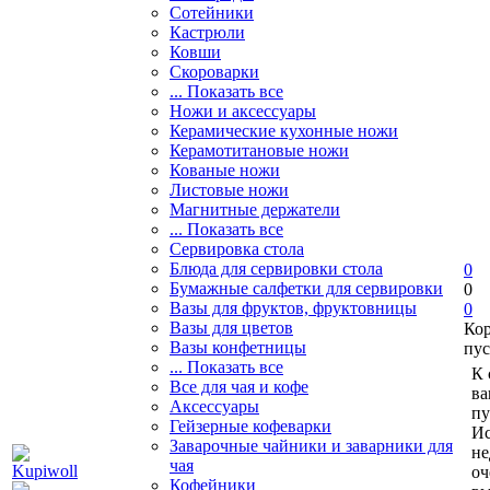
Сотейники
Кастрюли
Ковши
Скороварки
... Показать все
Ножи и аксессуары
Керамические кухонные ножи
Керамотитановые ножи
Кованые ножи
Листовые ножи
Магнитные держатели
... Показать все
Сервировка стола
Блюда для сервировки стола
0
Бумажные салфетки для сервировки
0
Вазы для фруктов, фруктовницы
0
Вазы для цветов
Ко
Вазы конфетницы
пус
... Показать все
К 
Все для чая и кофе
ва
Аксессуары
пу
Гейзерные кофеварки
Ис
Заварочные чайники и заварники для
не
чая
оч
Кофейники