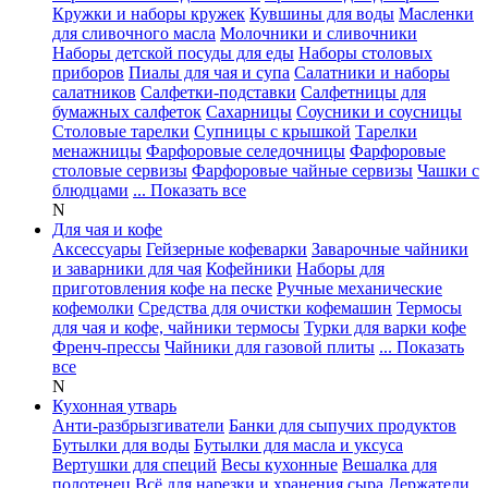
Кружки и наборы кружек
Кувшины для воды
Масленки
для сливочного масла
Молочники и сливочники
Наборы детской посуды для еды
Наборы столовых
приборов
Пиалы для чая и супа
Салатники и наборы
салатников
Салфетки-подставки
Салфетницы для
бумажных салфеток
Сахарницы
Соусники и соусницы
Столовые тарелки
Супницы с крышкой
Тарелки
менажницы
Фарфоровые селедочницы
Фарфоровые
столовые сервизы
Фарфоровые чайные сервизы
Чашки с
блюдцами
... Показать все
N
Для чая и кофе
Аксессуары
Гейзерные кофеварки
Заварочные чайники
и заварники для чая
Кофейники
Наборы для
приготовления кофе на песке
Ручные механические
кофемолки
Средства для очистки кофемашин
Термосы
для чая и кофе, чайники термосы
Турки для варки кофе
Френч-прессы
Чайники для газовой плиты
... Показать
все
N
Кухонная утварь
Анти-разбрызгиватели
Банки для сыпучих продуктов
Бутылки для воды
Бутылки для масла и уксуса
Вертушки для специй
Весы кухонные
Вешалка для
полотенец
Всё для нарезки и хранения сыра
Держатели