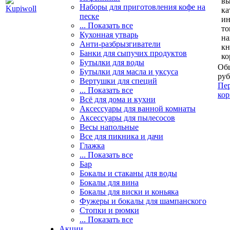
вы
Наборы для приготовления кофе на
ка
песке
и
... Показать все
то
Кухонная утварь
н
Анти-разбрызгиватели
кн
Банки для сыпучих продуктов
ко
Бутылки для воды
Общ
Бутылки для масла и уксуса
руб
Вертушки для специй
Пер
... Показать все
кор
Всё для дома и кухни
Аксессуары для ванной комнаты
Аксессуары для пылесосов
Весы напольные
Все для пикника и дачи
Глажка
... Показать все
Бар
Бокалы и стаканы для воды
Бокалы для вина
Бокалы для виски и коньяка
Фужеры и бокалы для шампанского
Стопки и рюмки
... Показать все
Акции