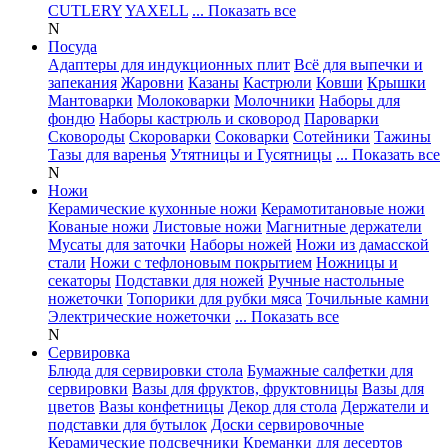
CUTLERY
YAXELL
... Показать все
N
Посуда
Адаптеры для индукционных плит
Всё для выпечки и
запекания
Жаровни
Казаны
Кастрюли
Ковши
Крышки
Мантоварки
Молоковарки
Молочники
Наборы для
фондю
Наборы кастрюль и сковород
Пароварки
Сковороды
Скороварки
Соковарки
Сотейники
Тажины
Тазы для варенья
Утятницы и Гусятницы
... Показать все
N
Ножи
Керамические кухонные ножи
Керамотитановые ножи
Кованые ножи
Листовые ножи
Магнитные держатели
Мусаты для заточки
Наборы ножей
Ножи из дамасской
стали
Ножи с тефлоновым покрытием
Ножницы и
секаторы
Подставки для ножей
Ручные настольные
ножеточки
Топорики для рубки мяса
Точильные камни
Электрические ножеточки
... Показать все
N
Сервировка
Блюда для сервировки стола
Бумажные салфетки для
сервировки
Вазы для фруктов, фруктовницы
Вазы для
цветов
Вазы конфетницы
Декор для стола
Держатели и
подставки для бутылок
Доски сервировочные
Керамические подсвечники
Креманки для десертов