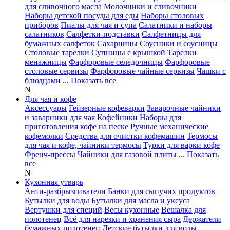
для сливочного масла
Молочники и сливочники
Наборы детской посуды для еды
Наборы столовых
приборов
Пиалы для чая и супа
Салатники и наборы
салатников
Салфетки-подставки
Салфетницы для
бумажных салфеток
Сахарницы
Соусники и соусницы
Столовые тарелки
Супницы с крышкой
Тарелки
менажницы
Фарфоровые селедочницы
Фарфоровые
столовые сервизы
Фарфоровые чайные сервизы
Чашки с
блюдцами
... Показать все
N
Для чая и кофе
Аксессуары
Гейзерные кофеварки
Заварочные чайники
и заварники для чая
Кофейники
Наборы для
приготовления кофе на песке
Ручные механические
кофемолки
Средства для очистки кофемашин
Термосы
для чая и кофе, чайники термосы
Турки для варки кофе
Френч-прессы
Чайники для газовой плиты
... Показать
все
N
Кухонная утварь
Анти-разбрызгиватели
Банки для сыпучих продуктов
Бутылки для воды
Бутылки для масла и уксуса
Вертушки для специй
Весы кухонные
Вешалка для
полотенец
Всё для нарезки и хранения сыра
Держатели
бумажных полотенец
Детские бутылки для воды