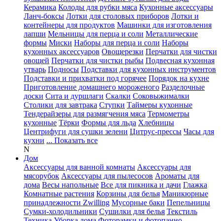
Керамика
Колоды для рубки мяса
Кухонные аксессуары
Ланч-боксы
Лотки для столовых приборов
Лотки и
контейнеры для продуктов
Машинки для изготовления
лапши
Мельницы для перца и соли
Металлические
формы
Миски
Наборы для перца и соли
Наборы
кухонных аксессуаров
Овощерезки
Перчатки для чистки
овощей
Перчатки для чистки рыбы
Подвесная кухонная
утварь
Подносы
Подставки для кухонных инструментов
Подставки и прихватки под горячее
Порядок на кухне
Приготовление домашнего мороженого
Разделочные
доски
Сита и дуршлаги
Скалки
Соковыжималки
Столики для завтрака
Ступки
Таймеры кухонные
Тендерайзеры для размягчения мяса
Термометры
кухонные
Тёрки
Формы для льда
Хлебницы
Центрифуги для сушки зелени
Цитрус-прессы
Часы для
кухни
... Показать все
N
Дом
Аксессуары для ванной комнаты
Аксессуары для
мясорубок
Аксессуары для пылесосов
Ароматы для
дома
Весы напольные
Все для пикника и дачи
Глажка
Комнатные растения
Корзины для белья
Маникюрные
принадлежности Zwilling
Мусорные баки
Пепельницы
Сумки-холодильники
Сушилки для белья
Текстиль
Техника
Уборка дома
Фоторамки и фотопанно
...