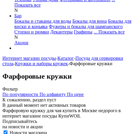
Показать все
N
Бар
Бокалы и стаканы для воды
Бокалы для вина
Бокалы для
виски и коньяка
Фужеры и бокалы для шампанского
Стопки и рюмки
Декантеры
Графины
... Показать все
N
Акции
Интернет магазин посуды
-
Каталог
-
Посуда для сервировки
стола
-
Кружки и наборы кружек
-
Фарфоровые кружки
Фарфоровые кружки
Фильтр
По популярности
По алфавиту
По цене
К сожалению, раздел пуст
В данный момент нет активных товаров
Фарфоровую кружку для чая купить в Москве недорого в
интернет магазине посуды КупиWOll.
Подписывайтесь
на новости и акции
Новости магазина