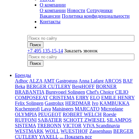
О компании
О компании
Новости
Сотрудники
Вакансии
Политика конфиденциальности
Контакты
+7 495 135-15-14
Заказать звонок
Бренды
Adhoc
ALZA
AMT Gastroguss
Anna Lafarg
ARCOS
BAF
Beka
BERGER CUTLERY
BergHOFF
BORNER
BRABANTIA
Burgvogel Solingen
Chef's Choice
CILIO
COMPOSEEAT
CRISTEMA
EJIRY
ELO
EMILE HENRY
Felix Solingen
Gastrolux
HERDMAR
Ivo
KAMBUKKA
Kuchenprofi
Lava
Maisingers
MARCATO
Microplane
OLYMPIA
PEUGEOT
ROBERT WELCH
Roesle
RUFFONI
SABATIER
SCHOTT ZWIESEL
SILAMPOS
SISTEMA
TREBONN
VICTOR
VIVA Scandinavia
WESTMARK
WOLL
WUESTHOF
Zassenhaus
BERGER
CUTLERY
YAXELL
... Показать все