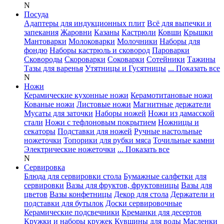
N
Посуда
Адаптеры для индукционных плит
Всё для выпечки и
запекания
Жаровни
Казаны
Кастрюли
Ковши
Крышки
Мантоварки
Молоковарки
Молочники
Наборы для
фондю
Наборы кастрюль и сковород
Пароварки
Сковороды
Скороварки
Соковарки
Сотейники
Тажины
Тазы для варенья
Утятницы и Гусятницы
... Показать все
N
Ножи
Керамические кухонные ножи
Керамотитановые ножи
Кованые ножи
Листовые ножи
Магнитные держатели
Мусаты для заточки
Наборы ножей
Ножи из дамасской
стали
Ножи с тефлоновым покрытием
Ножницы и
секаторы
Подставки для ножей
Ручные настольные
ножеточки
Топорики для рубки мяса
Точильные камни
Электрические ножеточки
... Показать все
N
Сервировка
Блюда для сервировки стола
Бумажные салфетки для
сервировки
Вазы для фруктов, фруктовницы
Вазы для
цветов
Вазы конфетницы
Декор для стола
Держатели и
подставки для бутылок
Доски сервировочные
Керамические подсвечники
Креманки для десертов
Кружки и наборы кружек
Кувшины для воды
Масленки