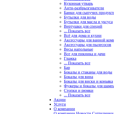
Кухонная утварь
Анти-разбрызгиватели
Банки для сыпучих продукт
Бутылки для воды
Бутылки для масла и уксуса
Вертушки для специй
... Показать все
Всё для дома и кухни
Аксессуары для ванной ком
Аксессуары для пылесосов
Весы напольные
Все для пикника и дачи
Глажка
... Показать все
Бар
Бокалы и стаканы для воды
Бокалы для вина
Бокалы для виски и коньяка
Фужеры и бокалы для шамп
Стопки и рюмки
... Показать все
Акции
Услуги
О компании
О компании
Новости
Сотрудники