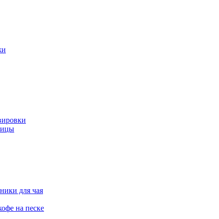
жи
вировки
ницы
ники для чая
офе на песке