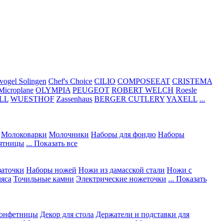
vogel Solingen
Chef's Choice
CILIO
COMPOSEEAT
CRISTEMA
Microplane
OLYMPIA
PEUGEOT
ROBERT WELCH
Roesle
LL
WUESTHOF
Zassenhaus
BERGER CUTLERY
YAXELL
...
Молоковарки
Молочники
Наборы для фондю
Наборы
сятницы
... Показать все
заточки
Наборы ножей
Ножи из дамасской стали
Ножи с
мяса
Точильные камни
Электрические ножеточки
... Показать
конфетницы
Декор для стола
Держатели и подставки для