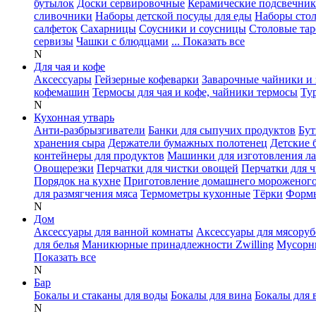
бутылок
Доски сервировочные
Керамические подсвечни
сливочники
Наборы детской посуды для еды
Наборы сто
салфеток
Сахарницы
Соусники и соусницы
Столовые тар
сервизы
Чашки с блюдцами
... Показать все
N
Для чая и кофе
Аксессуары
Гейзерные кофеварки
Заварочные чайники и 
кофемашин
Термосы для чая и кофе, чайники термосы
Ту
N
Кухонная утварь
Анти-разбрызгиватели
Банки для сыпучих продуктов
Бут
хранения сыра
Держатели бумажных полотенец
Детские 
контейнеры для продуктов
Машинки для изготовления л
Овощерезки
Перчатки для чистки овощей
Перчатки для 
Порядок на кухне
Приготовление домашнего мороженог
для размягчения мяса
Термометры кухонные
Тёрки
Формы
N
Дом
Аксессуары для ванной комнаты
Аксессуары для мясоруб
для белья
Маникюрные принадлежности Zwilling
Мусорн
Показать все
N
Бар
Бокалы и стаканы для воды
Бокалы для вина
Бокалы для 
N