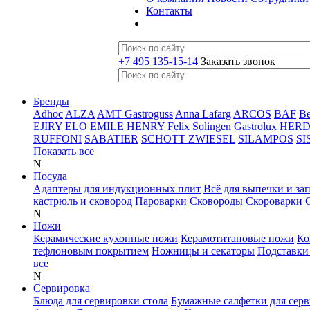
Контакты
+7 495 135-15-14
Заказать звонок
Бренды
Adhoc
ALZA
AMT Gastroguss
Anna Lafarg
ARCOS
BAF
B
EJIRY
ELO
EMILE HENRY
Felix Solingen
Gastrolux
HER
RUFFONI
SABATIER
SCHOTT ZWIESEL
SILAMPOS
SI
Показать все
N
Посуда
Адаптеры для индукционных плит
Всё для выпечки и за
кастрюль и сковород
Пароварки
Сковороды
Скороварки
N
Ножи
Керамические кухонные ножи
Керамотитановые ножи
Ко
тефлоновым покрытием
Ножницы и секаторы
Подставки
все
N
Сервировка
Блюда для сервировки стола
Бумажные салфетки для сер