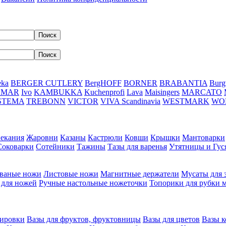
eka
BERGER CUTLERY
BergHOFF
BORNER
BRABANTIA
Burg
DMAR
Ivo
KAMBUKKA
Kuchenprofi
Lava
Maisingers
MARCATO
STEMA
TREBONN
VICTOR
VIVA Scandinavia
WESTMARK
WO
пекания
Жаровни
Казаны
Кастрюли
Ковши
Крышки
Мантоварки
Соковарки
Сотейники
Тажины
Тазы для варенья
Утятницы и Гу
ваные ножи
Листовые ножи
Магнитные держатели
Мусаты для 
 для ножей
Ручные настольные ножеточки
Топорики для рубки 
вировки
Вазы для фруктов, фруктовницы
Вазы для цветов
Вазы 