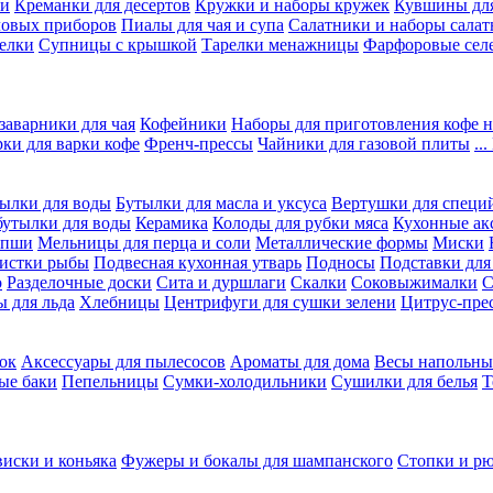
ки
Креманки для десертов
Кружки и наборы кружек
Кувшины дл
ловых приборов
Пиалы для чая и супа
Салатники и наборы салат
елки
Супницы с крышкой
Тарелки менажницы
Фарфоровые сел
заварники для чая
Кофейники
Наборы для приготовления кофе н
рки для варки кофе
Френч-прессы
Чайники для газовой плиты
..
ылки для воды
Бутылки для масла и уксуса
Вертушки для специ
бутылки для воды
Керамика
Колоды для рубки мяса
Кухонные ак
апши
Мельницы для перца и соли
Металлические формы
Миски
чистки рыбы
Подвесная кухонная утварь
Подносы
Подставки для
о
Разделочные доски
Сита и дуршлаги
Скалки
Соковыжималки
С
 для льда
Хлебницы
Центрифуги для сушки зелени
Цитрус-пре
ок
Аксессуары для пылесосов
Ароматы для дома
Весы напольны
ые баки
Пепельницы
Сумки-холодильники
Сушилки для белья
Т
виски и коньяка
Фужеры и бокалы для шампанского
Стопки и р