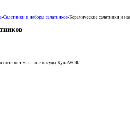
а
-
Салатники и наборы салатников
-
Керамические салатники и на
атников
в интернет магазине посуды КупиWOll.