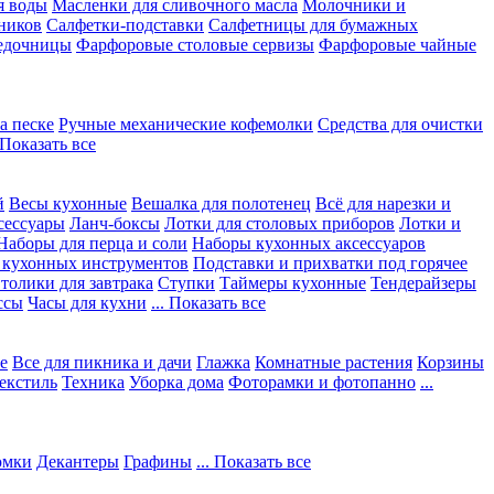
я воды
Масленки для сливочного масла
Молочники и
ников
Салфетки-подставки
Салфетницы для бумажных
едочницы
Фарфоровые столовые сервизы
Фарфоровые чайные
а песке
Ручные механические кофемолки
Средства для очистки
. Показать все
й
Весы кухонные
Вешалка для полотенец
Всё для нарезки и
сессуары
Ланч-боксы
Лотки для столовых приборов
Лотки и
Наборы для перца и соли
Наборы кухонных аксессуаров
 кухонных инструментов
Подставки и прихватки под горячее
толики для завтрака
Ступки
Таймеры кухонные
Тендерайзеры
ссы
Часы для кухни
... Показать все
е
Все для пикника и дачи
Глажка
Комнатные растения
Корзины
екстиль
Техника
Уборка дома
Фоторамки и фотопанно
...
юмки
Декантеры
Графины
... Показать все