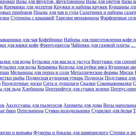
вировки
Вазы для фруктов, фруктовницы
Вазы для цветов
Вазы 
ки
Креманки для десертов
Кружки и наборы кружек
Кувшины дл
ловых приборов
Пиалы для чая и супа
Салатники и наборы салат
елки
Супницы с крышкой
Тарелки менажницы
Фарфоровые сел
заварники для чая
Кофейники
Наборы для приготовления кофе н
рки для варки кофе
Френч-прессы
Чайники для газовой плиты
..
ылки для воды
Бутылки для масла и уксуса
Вертушки для специ
бутылки для воды
Керамика
Колоды для рубки мяса
Кухонные ак
апши
Мельницы для перца и соли
Металлические формы
Миски
чистки рыбы
Подвесная кухонная утварь
Подносы
Подставки для
о
Разделочные доски
Сита и дуршлаги
Скалки
Соковыжималки
С
 для льда
Хлебницы
Центрифуги для сушки зелени
Цитрус-пре
ок
Аксессуары для пылесосов
Ароматы для дома
Весы напольны
ые баки
Пепельницы
Сумки-холодильники
Сушилки для белья
Т
виски и коньяка
Фужеры и бокалы для шампанского
Стопки и р