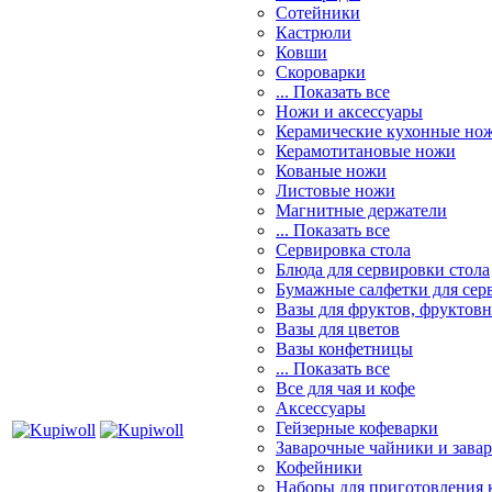
Сотейники
Кастрюли
Ковши
Скороварки
... Показать все
Ножи и аксессуары
Керамические кухонные но
Керамотитановые ножи
Кованые ножи
Листовые ножи
Магнитные держатели
... Показать все
Сервировка стола
Блюда для сервировки стола
Бумажные салфетки для сер
Вазы для фруктов, фруктов
Вазы для цветов
Вазы конфетницы
... Показать все
Все для чая и кофе
Аксессуары
Гейзерные кофеварки
Заварочные чайники и завар
Кофейники
Наборы для приготовления к