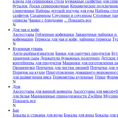
Блюда для сервировки стола
Бумажные салфетки для сер
бутылок
Доски сервировочные
Керамические подсвечни
сливочники
Наборы детской посуды для еды
Наборы сто
салфеток
Сахарницы
Соусники и соусницы
Столовые тар
сервизы
Чашки с блюдцами
... Показать все
N
Для чая и кофе
Аксессуары
Гейзерные кофеварки
Заварочные чайники и 
кофемашин
Термосы для чая и кофе, чайники термосы
Ту
N
Кухонная утварь
Анти-разбрызгиватели
Банки для сыпучих продуктов
Бут
хранения сыра
Держатели бумажных полотенец
Детские 
контейнеры для продуктов
Машинки для изготовления л
Овощерезки
Перчатки для чистки овощей
Перчатки для 
Порядок на кухне
Приготовление домашнего мороженог
для размягчения мяса
Термометры кухонные
Тёрки
Формы
N
Дом
Аксессуары для ванной комнаты
Аксессуары для мясоруб
для белья
Маникюрные принадлежности Zwilling
Мусорн
Показать все
N
Бар
Бокалы и стаканы для воды
Бокалы для вина
Бокалы для 