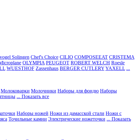
vogel Solingen
Chef's Choice
CILIO
COMPOSEEAT
CRISTEMA
Microplane
OLYMPIA
PEUGEOT
ROBERT WELCH
Roesle
LL
WUESTHOF
Zassenhaus
BERGER CUTLERY
YAXELL
...
Молоковарки
Молочники
Наборы для фондю
Наборы
сятницы
... Показать все
заточки
Наборы ножей
Ножи из дамасской стали
Ножи с
мяса
Точильные камни
Электрические ножеточки
... Показать