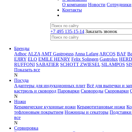
О компании
Новости
Сотрудники
Контакты
+7 495 135-15-14
Заказать звонок
Бренды
Adhoc
ALZA
AMT Gastroguss
Anna Lafarg
ARCOS
BAF
B
EJIRY
ELO
EMILE HENRY
Felix Solingen
Gastrolux
HER
RUFFONI
SABATIER
SCHOTT ZWIESEL
SILAMPOS
SI
Показать все
N
Посуда
Адаптеры для индукционных плит
Всё для выпечки и за
кастрюль и сковород
Пароварки
Сковороды
Скороварки
N
Ножи
Керамические кухонные ножи
Керамотитановые ножи
Ко
тефлоновым покрытием
Ножницы и секаторы
Подставки
все
N
Сервировка