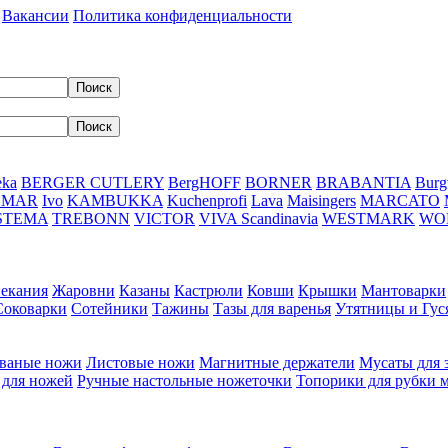
Вакансии
Политика конфиденциальности
eka
BERGER CUTLERY
BergHOFF
BORNER
BRABANTIA
Burg
DMAR
Ivo
KAMBUKKA
Kuchenprofi
Lava
Maisingers
MARCATO
STEMA
TREBONN
VICTOR
VIVA Scandinavia
WESTMARK
WO
пекания
Жаровни
Казаны
Кастрюли
Ковши
Крышки
Мантоварки
Соковарки
Сотейники
Тажины
Тазы для варенья
Утятницы и Гу
ваные ножи
Листовые ножи
Магнитные держатели
Мусаты для 
 для ножей
Ручные настольные ножеточки
Топорики для рубки 