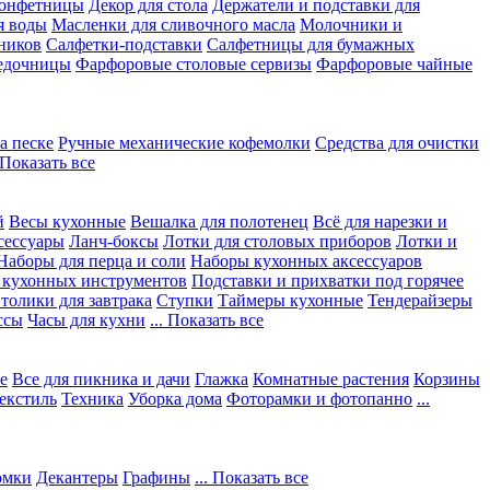
конфетницы
Декор для стола
Держатели и подставки для
я воды
Масленки для сливочного масла
Молочники и
ников
Салфетки-подставки
Салфетницы для бумажных
едочницы
Фарфоровые столовые сервизы
Фарфоровые чайные
а песке
Ручные механические кофемолки
Средства для очистки
. Показать все
й
Весы кухонные
Вешалка для полотенец
Всё для нарезки и
сессуары
Ланч-боксы
Лотки для столовых приборов
Лотки и
Наборы для перца и соли
Наборы кухонных аксессуаров
 кухонных инструментов
Подставки и прихватки под горячее
толики для завтрака
Ступки
Таймеры кухонные
Тендерайзеры
ссы
Часы для кухни
... Показать все
е
Все для пикника и дачи
Глажка
Комнатные растения
Корзины
екстиль
Техника
Уборка дома
Фоторамки и фотопанно
...
юмки
Декантеры
Графины
... Показать все