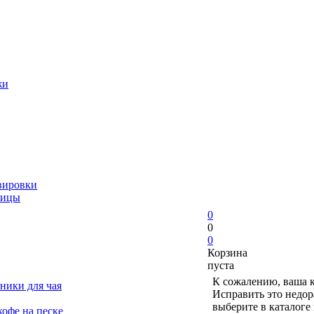
жи
вировки
ницы
0
0
0
Корзина
пуста
К сожалению, ваша к
ники для чая
Исправить это недор
выберите в каталоге
офе на песке