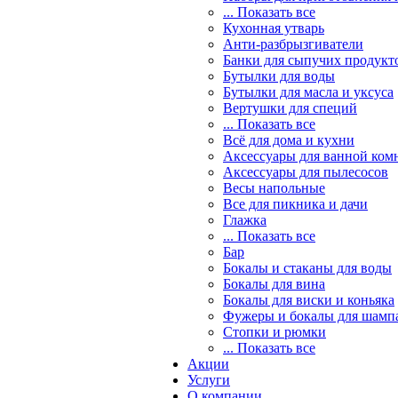
... Показать все
Кухонная утварь
Анти-разбрызгиватели
Банки для сыпучих продукт
Бутылки для воды
Бутылки для масла и уксуса
Вертушки для специй
... Показать все
Всё для дома и кухни
Аксессуары для ванной ком
Аксессуары для пылесосов
Весы напольные
Все для пикника и дачи
Глажка
... Показать все
Бар
Бокалы и стаканы для воды
Бокалы для вина
Бокалы для виски и коньяка
Фужеры и бокалы для шамп
Стопки и рюмки
... Показать все
Акции
Услуги
О компании