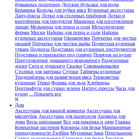
бумажных полотенец
Детские бутылки для воды
Керамика
Колоды для рубки мяса
Кухонные аксессуары
Ланч-боксы
Лотки для столовых приборов
Лотки и
контейнеры для продуктов
Машинки для изготовления
лапши
Мельницы для перца и соли
Металлические
формы
Миски
Наборы для перца и соли
Наборы
кухонных аксессуаров
Овощерезки
Перчатки для чистки
овощей
Перчатки для чистки рыбы
Подвесная кухонная
утварь
Подносы
Подставки для кухонных инструментов
Подставки и прихватки под горячее
Порядок на кухне
Приготовление домашнего мороженого
Разделочные
доски
Сита и дуршлаги
Скалки
Соковыжималки
Столики для завтрака
Ступки
Таймеры кухонные
Тендерайзеры для размягчения мяса
Термометры
кухонные
Тёрки
Формы для льда
Хлебницы
Центрифуги для сушки зелени
Цитрус-прессы
Часы для
кухни
... Показать все
N
Дом
Аксессуары для ванной комнаты
Аксессуары для
мясорубок
Аксессуары для пылесосов
Ароматы для
дома
Весы напольные
Все для пикника и дачи
Глажка
Комнатные растения
Корзины для белья
Маникюрные
принадлежности Zwilling
Мусорные баки
Пепельницы
Сумки-холодильники
Сушилки для белья
Текстиль