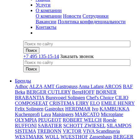
Услуги
О компании
О компании
Новости
Сотрудники
Вакансии
Политика конфиденциальности
Контакты
+7 495 135-15-14
Заказать звонок
Бренды
Adhoc
ALZA
AMT Gastroguss
Anna Lafarg
ARCOS
BAF
Beka
BERGER CUTLERY
BergHOFF
BORNER
BRABANTIA
Burgvogel Solingen
Chef's Choice
CILIO
COMPOSEEAT
CRISTEMA
EJIRY
ELO
EMILE HENRY
Felix Solingen
Gastrolux
HERDMAR
Ivo
KAMBUKKA
Kuchenprofi
Lava
Maisingers
MARCATO
Microplane
OLYMPIA
PEUGEOT
ROBERT WELCH
Roesle
RUFFONI
SABATIER
SCHOTT ZWIESEL
SILAMPOS
SISTEMA
TREBONN
VICTOR
VIVA Scandinavia
WESTMARK
WOLL
WUESTHOF
Zassenhaus
BERGER