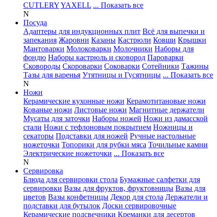
CUTLERY
YAXELL
... Показать все
N
Посуда
Адаптеры для индукционных плит
Всё для выпечки и
запекания
Жаровни
Казаны
Кастрюли
Ковши
Крышки
Мантоварки
Молоковарки
Молочники
Наборы для
фондю
Наборы кастрюль и сковород
Пароварки
Сковороды
Скороварки
Соковарки
Сотейники
Тажины
Тазы для варенья
Утятницы и Гусятницы
... Показать все
N
Ножи
Керамические кухонные ножи
Керамотитановые ножи
Кованые ножи
Листовые ножи
Магнитные держатели
Мусаты для заточки
Наборы ножей
Ножи из дамасской
стали
Ножи с тефлоновым покрытием
Ножницы и
секаторы
Подставки для ножей
Ручные настольные
ножеточки
Топорики для рубки мяса
Точильные камни
Электрические ножеточки
... Показать все
N
Сервировка
Блюда для сервировки стола
Бумажные салфетки для
сервировки
Вазы для фруктов, фруктовницы
Вазы для
цветов
Вазы конфетницы
Декор для стола
Держатели и
подставки для бутылок
Доски сервировочные
Керамические подсвечники
Креманки для десертов