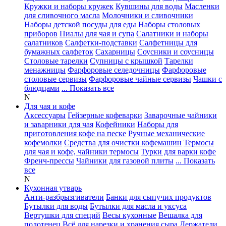
Кружки и наборы кружек
Кувшины для воды
Масленки
для сливочного масла
Молочники и сливочники
Наборы детской посуды для еды
Наборы столовых
приборов
Пиалы для чая и супа
Салатники и наборы
салатников
Салфетки-подставки
Салфетницы для
бумажных салфеток
Сахарницы
Соусники и соусницы
Столовые тарелки
Супницы с крышкой
Тарелки
менажницы
Фарфоровые селедочницы
Фарфоровые
столовые сервизы
Фарфоровые чайные сервизы
Чашки с
блюдцами
... Показать все
N
Для чая и кофе
Аксессуары
Гейзерные кофеварки
Заварочные чайники
и заварники для чая
Кофейники
Наборы для
приготовления кофе на песке
Ручные механические
кофемолки
Средства для очистки кофемашин
Термосы
для чая и кофе, чайники термосы
Турки для варки кофе
Френч-прессы
Чайники для газовой плиты
... Показать
все
N
Кухонная утварь
Анти-разбрызгиватели
Банки для сыпучих продуктов
Бутылки для воды
Бутылки для масла и уксуса
Вертушки для специй
Весы кухонные
Вешалка для
полотенец
Всё для нарезки и хранения сыра
Держатели