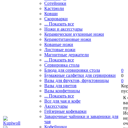
Сотейники
Кастрюли
Ковши
Скороварки
... Показать все
Ножи и аксессуары
Керамические кухонные ножи
Керамотитановые ножи
Кованые ножи
Листовые ножи
Магнитные держатели
... Показать все
Сервировка стола
Блюда для сервировки стола
0
Бумажные салфетки для сервировки
0
Вазы для фруктов, фруктовницы
0
Вазы для цветов
Ко
Вазы конфетницы
пус
... Показать все
К 
Все для чая и кофе
ва
Аксессуары
пу
Гейзерные кофеварки
Ис
Заварочные чайники и заварники для
не
чая
оч
Кофейники