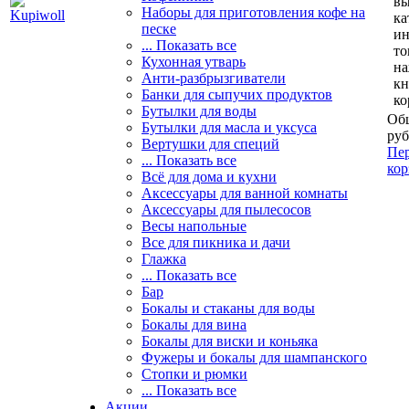
вы
Наборы для приготовления кофе на
ка
песке
и
... Показать все
то
Кухонная утварь
н
Анти-разбрызгиватели
кн
Банки для сыпучих продуктов
ко
Бутылки для воды
Общ
Бутылки для масла и уксуса
руб
Вертушки для специй
Пер
... Показать все
кор
Всё для дома и кухни
Аксессуары для ванной комнаты
Аксессуары для пылесосов
Весы напольные
Все для пикника и дачи
Глажка
... Показать все
Бар
Бокалы и стаканы для воды
Бокалы для вина
Бокалы для виски и коньяка
Фужеры и бокалы для шампанского
Стопки и рюмки
... Показать все
Акции