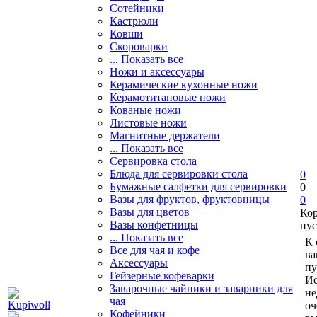
Сотейники
Кастрюли
Ковши
Скороварки
... Показать все
Ножи и аксессуары
Керамические кухонные ножи
Керамотитановые ножи
Кованые ножи
Листовые ножи
Магнитные держатели
... Показать все
Сервировка стола
Блюда для сервировки стола
0
Бумажные салфетки для сервировки
0
Вазы для фруктов, фруктовницы
0
Вазы для цветов
Ко
Вазы конфетницы
пус
... Показать все
К 
Все для чая и кофе
ва
Аксессуары
пу
Гейзерные кофеварки
Ис
Заварочные чайники и заварники для
не
чая
оч
Кофейники