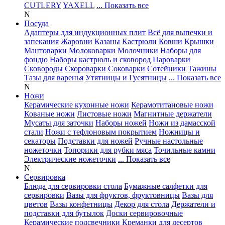
CUTLERY
YAXELL
... Показать все
N
Посуда
Адаптеры для индукционных плит
Всё для выпечки и
запекания
Жаровни
Казаны
Кастрюли
Ковши
Крышки
Мантоварки
Молоковарки
Молочники
Наборы для
фондю
Наборы кастрюль и сковород
Пароварки
Сковороды
Скороварки
Соковарки
Сотейники
Тажины
Тазы для варенья
Утятницы и Гусятницы
... Показать все
N
Ножи
Керамические кухонные ножи
Керамотитановые ножи
Кованые ножи
Листовые ножи
Магнитные держатели
Мусаты для заточки
Наборы ножей
Ножи из дамасской
стали
Ножи с тефлоновым покрытием
Ножницы и
секаторы
Подставки для ножей
Ручные настольные
ножеточки
Топорики для рубки мяса
Точильные камни
Электрические ножеточки
... Показать все
N
Сервировка
Блюда для сервировки стола
Бумажные салфетки для
сервировки
Вазы для фруктов, фруктовницы
Вазы для
цветов
Вазы конфетницы
Декор для стола
Держатели и
подставки для бутылок
Доски сервировочные
Керамические подсвечники
Креманки для десертов