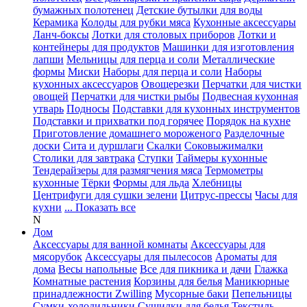
бумажных полотенец
Детские бутылки для воды
Керамика
Колоды для рубки мяса
Кухонные аксессуары
Ланч-боксы
Лотки для столовых приборов
Лотки и
контейнеры для продуктов
Машинки для изготовления
лапши
Мельницы для перца и соли
Металлические
формы
Миски
Наборы для перца и соли
Наборы
кухонных аксессуаров
Овощерезки
Перчатки для чистки
овощей
Перчатки для чистки рыбы
Подвесная кухонная
утварь
Подносы
Подставки для кухонных инструментов
Подставки и прихватки под горячее
Порядок на кухне
Приготовление домашнего мороженого
Разделочные
доски
Сита и дуршлаги
Скалки
Соковыжималки
Столики для завтрака
Ступки
Таймеры кухонные
Тендерайзеры для размягчения мяса
Термометры
кухонные
Тёрки
Формы для льда
Хлебницы
Центрифуги для сушки зелени
Цитрус-прессы
Часы для
кухни
... Показать все
N
Дом
Аксессуары для ванной комнаты
Аксессуары для
мясорубок
Аксессуары для пылесосов
Ароматы для
дома
Весы напольные
Все для пикника и дачи
Глажка
Комнатные растения
Корзины для белья
Маникюрные
принадлежности Zwilling
Мусорные баки
Пепельницы
Сумки-холодильники
Сушилки для белья
Текстиль