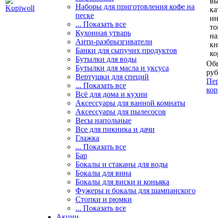
вы
Наборы для приготовления кофе на
ка
песке
и
... Показать все
то
Кухонная утварь
н
Анти-разбрызгиватели
кн
Банки для сыпучих продуктов
ко
Бутылки для воды
Общ
Бутылки для масла и уксуса
руб
Вертушки для специй
Пер
... Показать все
кор
Всё для дома и кухни
Аксессуары для ванной комнаты
Аксессуары для пылесосов
Весы напольные
Все для пикника и дачи
Глажка
... Показать все
Бар
Бокалы и стаканы для воды
Бокалы для вина
Бокалы для виски и коньяка
Фужеры и бокалы для шампанского
Стопки и рюмки
... Показать все
Акции