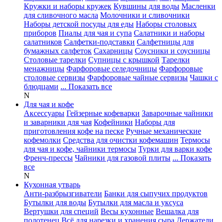
Кружки и наборы кружек
Кувшины для воды
Масленки
для сливочного масла
Молочники и сливочники
Наборы детской посуды для еды
Наборы столовых
приборов
Пиалы для чая и супа
Салатники и наборы
салатников
Салфетки-подставки
Салфетницы для
бумажных салфеток
Сахарницы
Соусники и соусницы
Столовые тарелки
Супницы с крышкой
Тарелки
менажницы
Фарфоровые селедочницы
Фарфоровые
столовые сервизы
Фарфоровые чайные сервизы
Чашки с
блюдцами
... Показать все
N
Для чая и кофе
Аксессуары
Гейзерные кофеварки
Заварочные чайники
и заварники для чая
Кофейники
Наборы для
приготовления кофе на песке
Ручные механические
кофемолки
Средства для очистки кофемашин
Термосы
для чая и кофе, чайники термосы
Турки для варки кофе
Френч-прессы
Чайники для газовой плиты
... Показать
все
N
Кухонная утварь
Анти-разбрызгиватели
Банки для сыпучих продуктов
Бутылки для воды
Бутылки для масла и уксуса
Вертушки для специй
Весы кухонные
Вешалка для
полотенец
Всё для нарезки и хранения сыра
Держатели