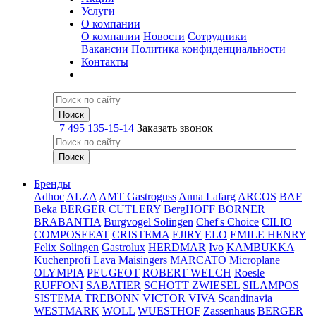
Услуги
О компании
О компании
Новости
Сотрудники
Вакансии
Политика конфиденциальности
Контакты
+7 495 135-15-14
Заказать звонок
Бренды
Adhoc
ALZA
AMT Gastroguss
Anna Lafarg
ARCOS
BAF
Beka
BERGER CUTLERY
BergHOFF
BORNER
BRABANTIA
Burgvogel Solingen
Chef's Choice
CILIO
COMPOSEEAT
CRISTEMA
EJIRY
ELO
EMILE HENRY
Felix Solingen
Gastrolux
HERDMAR
Ivo
KAMBUKKA
Kuchenprofi
Lava
Maisingers
MARCATO
Microplane
OLYMPIA
PEUGEOT
ROBERT WELCH
Roesle
RUFFONI
SABATIER
SCHOTT ZWIESEL
SILAMPOS
SISTEMA
TREBONN
VICTOR
VIVA Scandinavia
WESTMARK
WOLL
WUESTHOF
Zassenhaus
BERGER