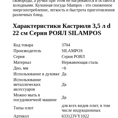
сковороды, а ручки при этом не нагреваются и остаются
холодными. Кухонная посуда Silampos - это сниженное
энергопотребление, легкость и быстрота приготовления
различных блюд.
Характеристики Кастрюля 3,5 л d
22 см Серия РОЯЛ SILAMPOS
Код товара
3704
Производитель
SILAMPOS
Серия
Серия РОЯЛ
Материал
Нержавеющая сталь
Дно, мм
<6
Использование в духовке
Да
Использование
металлических
Да
аксессуаров
Можно мыть в
Да
посудомоечной машине
для всех видов плит, в том
Типы плит
числе индукционных
Артикул
633123VY1022