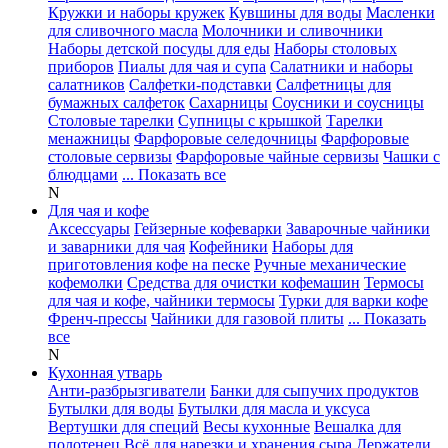
Кружки и наборы кружек
Кувшины для воды
Масленки
для сливочного масла
Молочники и сливочники
Наборы детской посуды для еды
Наборы столовых
приборов
Пиалы для чая и супа
Салатники и наборы
салатников
Салфетки-подставки
Салфетницы для
бумажных салфеток
Сахарницы
Соусники и соусницы
Столовые тарелки
Супницы с крышкой
Тарелки
менажницы
Фарфоровые селедочницы
Фарфоровые
столовые сервизы
Фарфоровые чайные сервизы
Чашки с
блюдцами
... Показать все
N
Для чая и кофе
Аксессуары
Гейзерные кофеварки
Заварочные чайники
и заварники для чая
Кофейники
Наборы для
приготовления кофе на песке
Ручные механические
кофемолки
Средства для очистки кофемашин
Термосы
для чая и кофе, чайники термосы
Турки для варки кофе
Френч-прессы
Чайники для газовой плиты
... Показать
все
N
Кухонная утварь
Анти-разбрызгиватели
Банки для сыпучих продуктов
Бутылки для воды
Бутылки для масла и уксуса
Вертушки для специй
Весы кухонные
Вешалка для
полотенец
Всё для нарезки и хранения сыра
Держатели