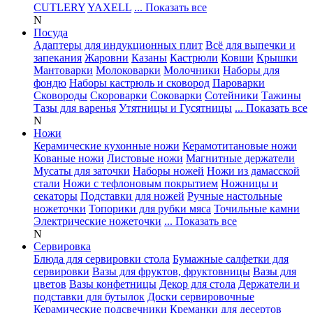
CUTLERY
YAXELL
... Показать все
N
Посуда
Адаптеры для индукционных плит
Всё для выпечки и
запекания
Жаровни
Казаны
Кастрюли
Ковши
Крышки
Мантоварки
Молоковарки
Молочники
Наборы для
фондю
Наборы кастрюль и сковород
Пароварки
Сковороды
Скороварки
Соковарки
Сотейники
Тажины
Тазы для варенья
Утятницы и Гусятницы
... Показать все
N
Ножи
Керамические кухонные ножи
Керамотитановые ножи
Кованые ножи
Листовые ножи
Магнитные держатели
Мусаты для заточки
Наборы ножей
Ножи из дамасской
стали
Ножи с тефлоновым покрытием
Ножницы и
секаторы
Подставки для ножей
Ручные настольные
ножеточки
Топорики для рубки мяса
Точильные камни
Электрические ножеточки
... Показать все
N
Сервировка
Блюда для сервировки стола
Бумажные салфетки для
сервировки
Вазы для фруктов, фруктовницы
Вазы для
цветов
Вазы конфетницы
Декор для стола
Держатели и
подставки для бутылок
Доски сервировочные
Керамические подсвечники
Креманки для десертов