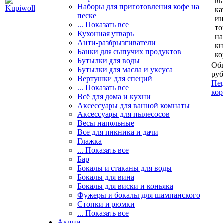
вы
Наборы для приготовления кофе на
ка
песке
и
... Показать все
то
Кухонная утварь
н
Анти-разбрызгиватели
кн
Банки для сыпучих продуктов
ко
Бутылки для воды
Общ
Бутылки для масла и уксуса
руб
Вертушки для специй
Пер
... Показать все
кор
Всё для дома и кухни
Аксессуары для ванной комнаты
Аксессуары для пылесосов
Весы напольные
Все для пикника и дачи
Глажка
... Показать все
Бар
Бокалы и стаканы для воды
Бокалы для вина
Бокалы для виски и коньяка
Фужеры и бокалы для шампанского
Стопки и рюмки
... Показать все
Акции