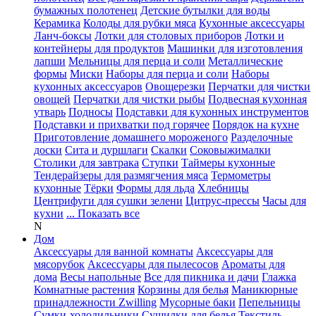
бумажных полотенец
Детские бутылки для воды
Керамика
Колоды для рубки мяса
Кухонные аксессуары
Ланч-боксы
Лотки для столовых приборов
Лотки и
контейнеры для продуктов
Машинки для изготовления
лапши
Мельницы для перца и соли
Металлические
формы
Миски
Наборы для перца и соли
Наборы
кухонных аксессуаров
Овощерезки
Перчатки для чистки
овощей
Перчатки для чистки рыбы
Подвесная кухонная
утварь
Подносы
Подставки для кухонных инструментов
Подставки и прихватки под горячее
Порядок на кухне
Приготовление домашнего мороженого
Разделочные
доски
Сита и дуршлаги
Скалки
Соковыжималки
Столики для завтрака
Ступки
Таймеры кухонные
Тендерайзеры для размягчения мяса
Термометры
кухонные
Тёрки
Формы для льда
Хлебницы
Центрифуги для сушки зелени
Цитрус-прессы
Часы для
кухни
... Показать все
N
Дом
Аксессуары для ванной комнаты
Аксессуары для
мясорубок
Аксессуары для пылесосов
Ароматы для
дома
Весы напольные
Все для пикника и дачи
Глажка
Комнатные растения
Корзины для белья
Маникюрные
принадлежности Zwilling
Мусорные баки
Пепельницы
Сумки-холодильники
Сушилки для белья
Текстиль