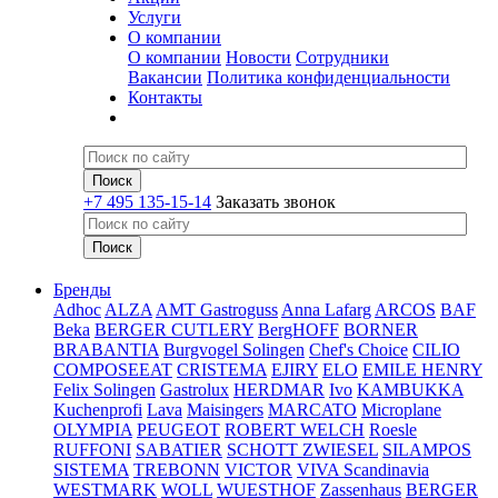
Услуги
О компании
О компании
Новости
Сотрудники
Вакансии
Политика конфиденциальности
Контакты
+7 495 135-15-14
Заказать звонок
Бренды
Adhoc
ALZA
AMT Gastroguss
Anna Lafarg
ARCOS
BAF
Beka
BERGER CUTLERY
BergHOFF
BORNER
BRABANTIA
Burgvogel Solingen
Chef's Choice
CILIO
COMPOSEEAT
CRISTEMA
EJIRY
ELO
EMILE HENRY
Felix Solingen
Gastrolux
HERDMAR
Ivo
KAMBUKKA
Kuchenprofi
Lava
Maisingers
MARCATO
Microplane
OLYMPIA
PEUGEOT
ROBERT WELCH
Roesle
RUFFONI
SABATIER
SCHOTT ZWIESEL
SILAMPOS
SISTEMA
TREBONN
VICTOR
VIVA Scandinavia
WESTMARK
WOLL
WUESTHOF
Zassenhaus
BERGER