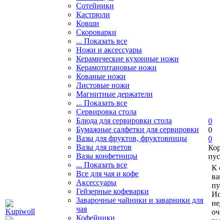
Сотейники
Кастрюли
Ковши
Скороварки
... Показать все
Ножи и аксессуары
Керамические кухонные ножи
Керамотитановые ножи
Кованые ножи
Листовые ножи
Магнитные держатели
... Показать все
Сервировка стола
Блюда для сервировки стола
0
Бумажные салфетки для сервировки
0
Вазы для фруктов, фруктовницы
0
Вазы для цветов
Ко
Вазы конфетницы
пус
... Показать все
К 
Все для чая и кофе
ва
Аксессуары
пу
Гейзерные кофеварки
Ис
Заварочные чайники и заварники для
не
чая
оч
Кофейники