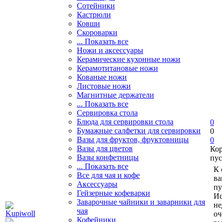
Сотейники
Кастрюли
Ковши
Скороварки
... Показать все
Ножи и аксессуары
Керамические кухонные ножи
Керамотитановые ножи
Кованые ножи
Листовые ножи
Магнитные держатели
... Показать все
Сервировка стола
Блюда для сервировки стола
0
Бумажные салфетки для сервировки
0
Вазы для фруктов, фруктовницы
0
Вазы для цветов
Ко
Вазы конфетницы
пус
... Показать все
К 
Все для чая и кофе
ва
Аксессуары
пу
Гейзерные кофеварки
Ис
Заварочные чайники и заварники для
не
чая
оч
Кофейники