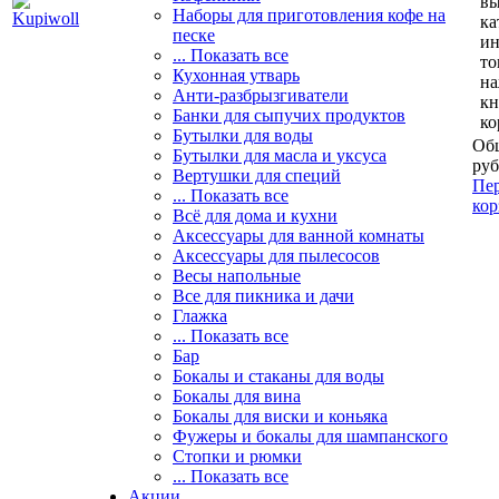
вы
Наборы для приготовления кофе на
ка
песке
и
... Показать все
то
Кухонная утварь
н
Анти-разбрызгиватели
кн
Банки для сыпучих продуктов
ко
Бутылки для воды
Общ
Бутылки для масла и уксуса
руб
Вертушки для специй
Пер
... Показать все
кор
Всё для дома и кухни
Аксессуары для ванной комнаты
Аксессуары для пылесосов
Весы напольные
Все для пикника и дачи
Глажка
... Показать все
Бар
Бокалы и стаканы для воды
Бокалы для вина
Бокалы для виски и коньяка
Фужеры и бокалы для шампанского
Стопки и рюмки
... Показать все
Акции