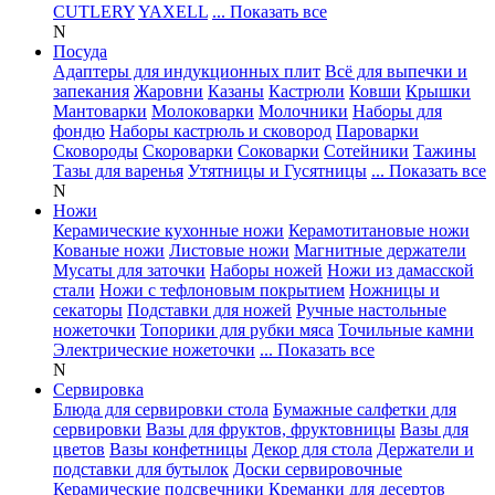
CUTLERY
YAXELL
... Показать все
N
Посуда
Адаптеры для индукционных плит
Всё для выпечки и
запекания
Жаровни
Казаны
Кастрюли
Ковши
Крышки
Мантоварки
Молоковарки
Молочники
Наборы для
фондю
Наборы кастрюль и сковород
Пароварки
Сковороды
Скороварки
Соковарки
Сотейники
Тажины
Тазы для варенья
Утятницы и Гусятницы
... Показать все
N
Ножи
Керамические кухонные ножи
Керамотитановые ножи
Кованые ножи
Листовые ножи
Магнитные держатели
Мусаты для заточки
Наборы ножей
Ножи из дамасской
стали
Ножи с тефлоновым покрытием
Ножницы и
секаторы
Подставки для ножей
Ручные настольные
ножеточки
Топорики для рубки мяса
Точильные камни
Электрические ножеточки
... Показать все
N
Сервировка
Блюда для сервировки стола
Бумажные салфетки для
сервировки
Вазы для фруктов, фруктовницы
Вазы для
цветов
Вазы конфетницы
Декор для стола
Держатели и
подставки для бутылок
Доски сервировочные
Керамические подсвечники
Креманки для десертов