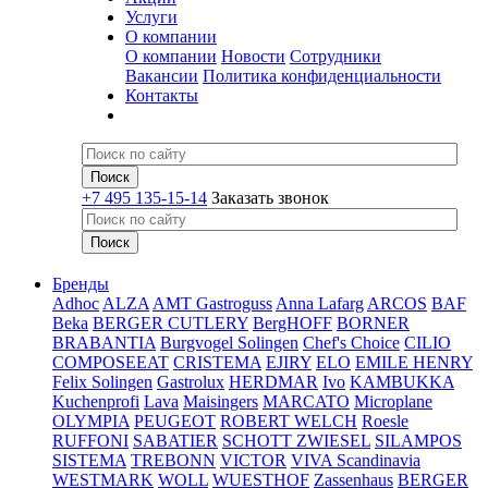
Услуги
О компании
О компании
Новости
Сотрудники
Вакансии
Политика конфиденциальности
Контакты
+7 495 135-15-14
Заказать звонок
Бренды
Adhoc
ALZA
AMT Gastroguss
Anna Lafarg
ARCOS
BAF
Beka
BERGER CUTLERY
BergHOFF
BORNER
BRABANTIA
Burgvogel Solingen
Chef's Choice
CILIO
COMPOSEEAT
CRISTEMA
EJIRY
ELO
EMILE HENRY
Felix Solingen
Gastrolux
HERDMAR
Ivo
KAMBUKKA
Kuchenprofi
Lava
Maisingers
MARCATO
Microplane
OLYMPIA
PEUGEOT
ROBERT WELCH
Roesle
RUFFONI
SABATIER
SCHOTT ZWIESEL
SILAMPOS
SISTEMA
TREBONN
VICTOR
VIVA Scandinavia
WESTMARK
WOLL
WUESTHOF
Zassenhaus
BERGER