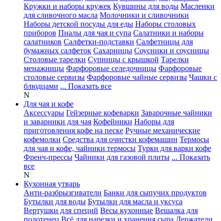
Кружки и наборы кружек
Кувшины для воды
Масленки
для сливочного масла
Молочники и сливочники
Наборы детской посуды для еды
Наборы столовых
приборов
Пиалы для чая и супа
Салатники и наборы
салатников
Салфетки-подставки
Салфетницы для
бумажных салфеток
Сахарницы
Соусники и соусницы
Столовые тарелки
Супницы с крышкой
Тарелки
менажницы
Фарфоровые селедочницы
Фарфоровые
столовые сервизы
Фарфоровые чайные сервизы
Чашки с
блюдцами
... Показать все
N
Для чая и кофе
Аксессуары
Гейзерные кофеварки
Заварочные чайники
и заварники для чая
Кофейники
Наборы для
приготовления кофе на песке
Ручные механические
кофемолки
Средства для очистки кофемашин
Термосы
для чая и кофе, чайники термосы
Турки для варки кофе
Френч-прессы
Чайники для газовой плиты
... Показать
все
N
Кухонная утварь
Анти-разбрызгиватели
Банки для сыпучих продуктов
Бутылки для воды
Бутылки для масла и уксуса
Вертушки для специй
Весы кухонные
Вешалка для
полотенец
Всё для нарезки и хранения сыра
Держатели