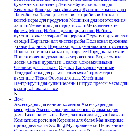
бумажных полотенец
Детские бутылки для воды
Керамика
Колоды для рубки мяса
Кухонные аксессуары
Ланч-боксы
Лотки для столовых приборов
Лотки и
контейнеры для продуктов
Машинки для изготовления
лапши
Мельницы для перца и соли
Металлические
формы
Миски
Наборы для перца и соли
Наборы
кухонных аксессуаров
Овощерезки
Перчатки для чистки
овощей
Перчатки для чистки рыбы
Подвесная кухонная
утварь
Подносы
Подставки для кухонных инструментов
Подставки и прихватки под горячее
Порядок на кухне
Приготовление домашнего мороженого
Разделочные
доски
Сита и дуршлаги
Скалки
Соковыжималки
Столики для завтрака
Ступки
Таймеры кухонные
Тендерайзеры для размягчения мяса
Термометры
кухонные
Тёрки
Формы для льда
Хлебницы
Центрифуги для сушки зелени
Цитрус-прессы
Часы для
кухни
... Показать все
N
Дом
Аксессуары для ванной комнаты
Аксессуары для
мясорубок
Аксессуары для пылесосов
Ароматы для
дома
Весы напольные
Все для пикника и дачи
Глажка
Комнатные растения
Корзины для белья
Маникюрные
принадлежности Zwilling
Мусорные баки
Пепельницы
Сумки-холодильники
Сушилки для белья
Текстиль