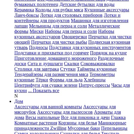
бумажных полотенец
Детские бутылки для воды
Керамика
Колоды для рубки мяса
Кухонные аксессуары
Ланч-боксы
Лотки для столовых приборов
Лотки и
контейнеры для продуктов
Машинки для изготовления
лапши
Мельницы для перца и соли
Металлические
формы
Миски
Наборы для перца и соли
Наборы
кухонных аксессуаров
Овощерезки
Перчатки для чистки
овощей
Перчатки для чистки рыбы
Подвесная кухонная
утварь
Подносы
Подставки для кухонных инструментов
Подставки и прихватки под горячее
Порядок на кухне
Приготовление домашнего мороженого
Разделочные
доски
Сита и дуршлаги
Скалки
Соковыжималки
Столики для завтрака
Ступки
Таймеры кухонные
Тендерайзеры для размягчения мяса
Термометры
кухонные
Тёрки
Формы для льда
Хлебницы
Центрифуги для сушки зелени
Цитрус-прессы
Часы для
кухни
... Показать все
N
Дом
Аксессуары для ванной комнаты
Аксессуары для
мясорубок
Аксессуары для пылесосов
Ароматы для
дома
Весы напольные
Все для пикника и дачи
Глажка
Комнатные растения
Корзины для белья
Маникюрные
принадлежности Zwilling
Мусорные баки
Пепельницы
Сумки-холодильники
Сушилки для белья
Текстиль