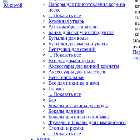
вы
Наборы для приготовления кофе на
ка
песке
и
... Показать все
то
Кухонная утварь
н
Анти-разбрызгиватели
кн
Банки для сыпучих продуктов
ко
Бутылки для воды
Общ
Бутылки для масла и уксуса
руб
Вертушки для специй
Пер
... Показать все
кор
Всё для дома и кухни
Аксессуары для ванной комнаты
Аксессуары для пылесосов
Весы напольные
Все для пикника и дачи
Глажка
... Показать все
Бар
Бокалы и стаканы для воды
Бокалы для вина
Бокалы для виски и коньяка
Фужеры и бокалы для шампанского
Стопки и рюмки
... Показать все
Акции