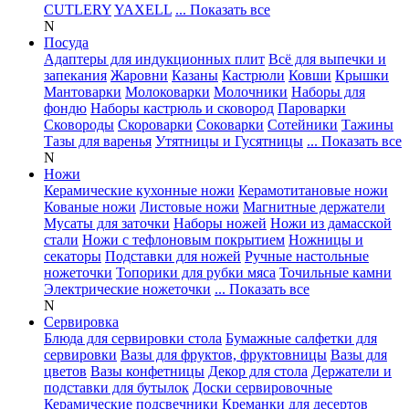
CUTLERY
YAXELL
... Показать все
N
Посуда
Адаптеры для индукционных плит
Всё для выпечки и
запекания
Жаровни
Казаны
Кастрюли
Ковши
Крышки
Мантоварки
Молоковарки
Молочники
Наборы для
фондю
Наборы кастрюль и сковород
Пароварки
Сковороды
Скороварки
Соковарки
Сотейники
Тажины
Тазы для варенья
Утятницы и Гусятницы
... Показать все
N
Ножи
Керамические кухонные ножи
Керамотитановые ножи
Кованые ножи
Листовые ножи
Магнитные держатели
Мусаты для заточки
Наборы ножей
Ножи из дамасской
стали
Ножи с тефлоновым покрытием
Ножницы и
секаторы
Подставки для ножей
Ручные настольные
ножеточки
Топорики для рубки мяса
Точильные камни
Электрические ножеточки
... Показать все
N
Сервировка
Блюда для сервировки стола
Бумажные салфетки для
сервировки
Вазы для фруктов, фруктовницы
Вазы для
цветов
Вазы конфетницы
Декор для стола
Держатели и
подставки для бутылок
Доски сервировочные
Керамические подсвечники
Креманки для десертов