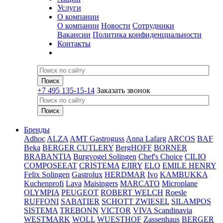
Услуги
О компании
О компании
Новости
Сотрудники
Вакансии
Политика конфиденциальности
Контакты
+7 495 135-15-14
Заказать звонок
Бренды
Adhoc
ALZA
AMT Gastroguss
Anna Lafarg
ARCOS
BAF
Beka
BERGER CUTLERY
BergHOFF
BORNER
BRABANTIA
Burgvogel Solingen
Chef's Choice
CILIO
COMPOSEEAT
CRISTEMA
EJIRY
ELO
EMILE HENRY
Felix Solingen
Gastrolux
HERDMAR
Ivo
KAMBUKKA
Kuchenprofi
Lava
Maisingers
MARCATO
Microplane
OLYMPIA
PEUGEOT
ROBERT WELCH
Roesle
RUFFONI
SABATIER
SCHOTT ZWIESEL
SILAMPOS
SISTEMA
TREBONN
VICTOR
VIVA Scandinavia
WESTMARK
WOLL
WUESTHOF
Zassenhaus
BERGER