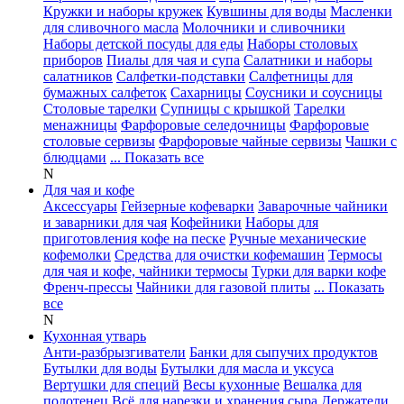
Кружки и наборы кружек
Кувшины для воды
Масленки
для сливочного масла
Молочники и сливочники
Наборы детской посуды для еды
Наборы столовых
приборов
Пиалы для чая и супа
Салатники и наборы
салатников
Салфетки-подставки
Салфетницы для
бумажных салфеток
Сахарницы
Соусники и соусницы
Столовые тарелки
Супницы с крышкой
Тарелки
менажницы
Фарфоровые селедочницы
Фарфоровые
столовые сервизы
Фарфоровые чайные сервизы
Чашки с
блюдцами
... Показать все
N
Для чая и кофе
Аксессуары
Гейзерные кофеварки
Заварочные чайники
и заварники для чая
Кофейники
Наборы для
приготовления кофе на песке
Ручные механические
кофемолки
Средства для очистки кофемашин
Термосы
для чая и кофе, чайники термосы
Турки для варки кофе
Френч-прессы
Чайники для газовой плиты
... Показать
все
N
Кухонная утварь
Анти-разбрызгиватели
Банки для сыпучих продуктов
Бутылки для воды
Бутылки для масла и уксуса
Вертушки для специй
Весы кухонные
Вешалка для
полотенец
Всё для нарезки и хранения сыра
Держатели