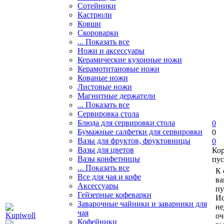
Сотейники
Кастрюли
Ковши
Скороварки
... Показать все
Ножи и аксессуары
Керамические кухонные ножи
Керамотитановые ножи
Кованые ножи
Листовые ножи
Магнитные держатели
... Показать все
Сервировка стола
Блюда для сервировки стола
0
Бумажные салфетки для сервировки
0
Вазы для фруктов, фруктовницы
0
Вазы для цветов
Ко
Вазы конфетницы
пус
... Показать все
К 
Все для чая и кофе
ва
Аксессуары
пу
Гейзерные кофеварки
Ис
Заварочные чайники и заварники для
не
чая
оч
Кофейники