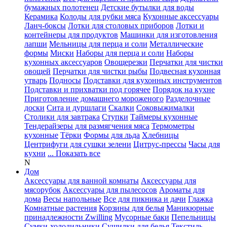
бумажных полотенец
Детские бутылки для воды
Керамика
Колоды для рубки мяса
Кухонные аксессуары
Ланч-боксы
Лотки для столовых приборов
Лотки и
контейнеры для продуктов
Машинки для изготовления
лапши
Мельницы для перца и соли
Металлические
формы
Миски
Наборы для перца и соли
Наборы
кухонных аксессуаров
Овощерезки
Перчатки для чистки
овощей
Перчатки для чистки рыбы
Подвесная кухонная
утварь
Подносы
Подставки для кухонных инструментов
Подставки и прихватки под горячее
Порядок на кухне
Приготовление домашнего мороженого
Разделочные
доски
Сита и дуршлаги
Скалки
Соковыжималки
Столики для завтрака
Ступки
Таймеры кухонные
Тендерайзеры для размягчения мяса
Термометры
кухонные
Тёрки
Формы для льда
Хлебницы
Центрифуги для сушки зелени
Цитрус-прессы
Часы для
кухни
... Показать все
N
Дом
Аксессуары для ванной комнаты
Аксессуары для
мясорубок
Аксессуары для пылесосов
Ароматы для
дома
Весы напольные
Все для пикника и дачи
Глажка
Комнатные растения
Корзины для белья
Маникюрные
принадлежности Zwilling
Мусорные баки
Пепельницы
Сумки-холодильники
Сушилки для белья
Текстиль