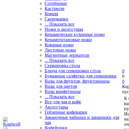
Сотейники
Кастрюли
Ковши
Скороварки
... Показать все
Ножи и аксессуары
Керамические кухонные ножи
Керамотитановые ножи
Кованые ножи
Листовые ножи
Магнитные держатели
... Показать все
Сервировка стола
Блюда для сервировки стола
0
Бумажные салфетки для сервировки
0
Вазы для фруктов, фруктовницы
0
Вазы для цветов
Ко
Вазы конфетницы
пус
... Показать все
К 
Все для чая и кофе
ва
Аксессуары
пу
Гейзерные кофеварки
Ис
Заварочные чайники и заварники для
не
чая
оч
Кофейники