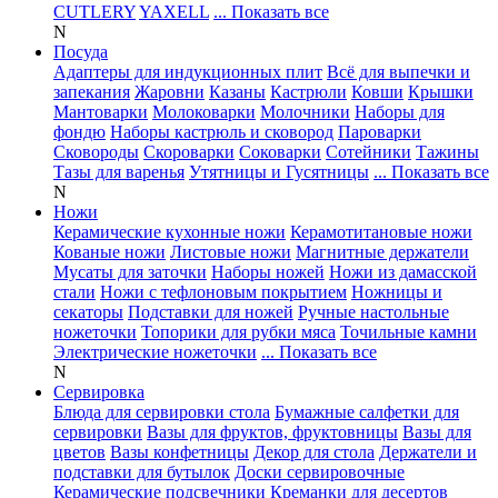
CUTLERY
YAXELL
... Показать все
N
Посуда
Адаптеры для индукционных плит
Всё для выпечки и
запекания
Жаровни
Казаны
Кастрюли
Ковши
Крышки
Мантоварки
Молоковарки
Молочники
Наборы для
фондю
Наборы кастрюль и сковород
Пароварки
Сковороды
Скороварки
Соковарки
Сотейники
Тажины
Тазы для варенья
Утятницы и Гусятницы
... Показать все
N
Ножи
Керамические кухонные ножи
Керамотитановые ножи
Кованые ножи
Листовые ножи
Магнитные держатели
Мусаты для заточки
Наборы ножей
Ножи из дамасской
стали
Ножи с тефлоновым покрытием
Ножницы и
секаторы
Подставки для ножей
Ручные настольные
ножеточки
Топорики для рубки мяса
Точильные камни
Электрические ножеточки
... Показать все
N
Сервировка
Блюда для сервировки стола
Бумажные салфетки для
сервировки
Вазы для фруктов, фруктовницы
Вазы для
цветов
Вазы конфетницы
Декор для стола
Держатели и
подставки для бутылок
Доски сервировочные
Керамические подсвечники
Креманки для десертов