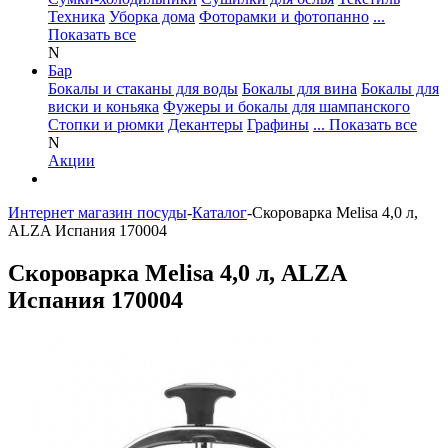
Техника
Уборка дома
Фоторамки и фотопанно
...
Показать все
N
Бар
Бокалы и стаканы для воды
Бокалы для вина
Бокалы для
виски и коньяка
Фужеры и бокалы для шампанского
Стопки и рюмки
Декантеры
Графины
... Показать все
N
Акции
Интернет магазин посуды
-
Каталог
-
Скороварка Melisa 4,0 л,
ALZA Испания 170004
Скороварка Melisa 4,0 л, ALZA
Испания 170004