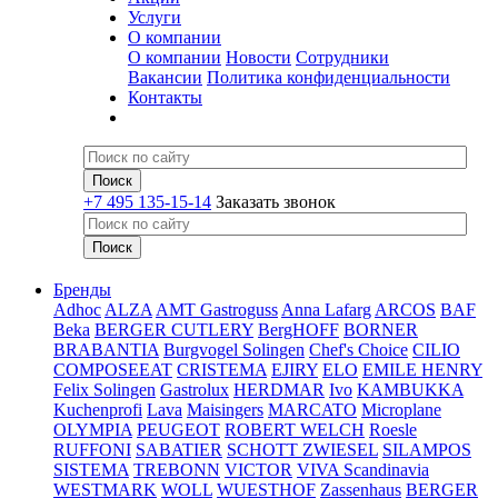
Услуги
О компании
О компании
Новости
Сотрудники
Вакансии
Политика конфиденциальности
Контакты
+7 495 135-15-14
Заказать звонок
Бренды
Adhoc
ALZA
AMT Gastroguss
Anna Lafarg
ARCOS
BAF
Beka
BERGER CUTLERY
BergHOFF
BORNER
BRABANTIA
Burgvogel Solingen
Chef's Choice
CILIO
COMPOSEEAT
CRISTEMA
EJIRY
ELO
EMILE HENRY
Felix Solingen
Gastrolux
HERDMAR
Ivo
KAMBUKKA
Kuchenprofi
Lava
Maisingers
MARCATO
Microplane
OLYMPIA
PEUGEOT
ROBERT WELCH
Roesle
RUFFONI
SABATIER
SCHOTT ZWIESEL
SILAMPOS
SISTEMA
TREBONN
VICTOR
VIVA Scandinavia
WESTMARK
WOLL
WUESTHOF
Zassenhaus
BERGER