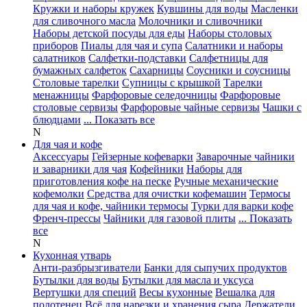
Кружки и наборы кружек
Кувшины для воды
Масленки
для сливочного масла
Молочники и сливочники
Наборы детской посуды для еды
Наборы столовых
приборов
Пиалы для чая и супа
Салатники и наборы
салатников
Салфетки-подставки
Салфетницы для
бумажных салфеток
Сахарницы
Соусники и соусницы
Столовые тарелки
Супницы с крышкой
Тарелки
менажницы
Фарфоровые селедочницы
Фарфоровые
столовые сервизы
Фарфоровые чайные сервизы
Чашки с
блюдцами
... Показать все
N
Для чая и кофе
Аксессуары
Гейзерные кофеварки
Заварочные чайники
и заварники для чая
Кофейники
Наборы для
приготовления кофе на песке
Ручные механические
кофемолки
Средства для очистки кофемашин
Термосы
для чая и кофе, чайники термосы
Турки для варки кофе
Френч-прессы
Чайники для газовой плиты
... Показать
все
N
Кухонная утварь
Анти-разбрызгиватели
Банки для сыпучих продуктов
Бутылки для воды
Бутылки для масла и уксуса
Вертушки для специй
Весы кухонные
Вешалка для
полотенец
Всё для нарезки и хранения сыра
Держатели