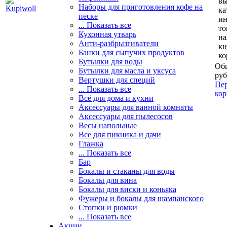
вы
Наборы для приготовления кофе на
ка
песке
и
... Показать все
то
Кухонная утварь
н
Анти-разбрызгиватели
кн
Банки для сыпучих продуктов
ко
Бутылки для воды
Общ
Бутылки для масла и уксуса
руб
Вертушки для специй
Пер
... Показать все
кор
Всё для дома и кухни
Аксессуары для ванной комнаты
Аксессуары для пылесосов
Весы напольные
Все для пикника и дачи
Глажка
... Показать все
Бар
Бокалы и стаканы для воды
Бокалы для вина
Бокалы для виски и коньяка
Фужеры и бокалы для шампанского
Стопки и рюмки
... Показать все
Акции