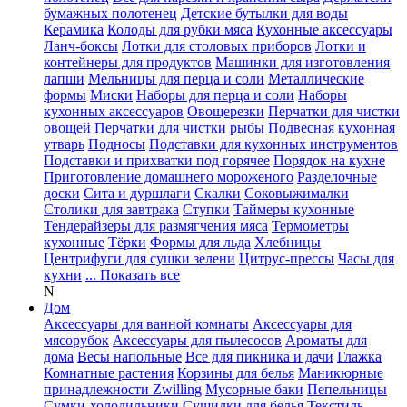
бумажных полотенец
Детские бутылки для воды
Керамика
Колоды для рубки мяса
Кухонные аксессуары
Ланч-боксы
Лотки для столовых приборов
Лотки и
контейнеры для продуктов
Машинки для изготовления
лапши
Мельницы для перца и соли
Металлические
формы
Миски
Наборы для перца и соли
Наборы
кухонных аксессуаров
Овощерезки
Перчатки для чистки
овощей
Перчатки для чистки рыбы
Подвесная кухонная
утварь
Подносы
Подставки для кухонных инструментов
Подставки и прихватки под горячее
Порядок на кухне
Приготовление домашнего мороженого
Разделочные
доски
Сита и дуршлаги
Скалки
Соковыжималки
Столики для завтрака
Ступки
Таймеры кухонные
Тендерайзеры для размягчения мяса
Термометры
кухонные
Тёрки
Формы для льда
Хлебницы
Центрифуги для сушки зелени
Цитрус-прессы
Часы для
кухни
... Показать все
N
Дом
Аксессуары для ванной комнаты
Аксессуары для
мясорубок
Аксессуары для пылесосов
Ароматы для
дома
Весы напольные
Все для пикника и дачи
Глажка
Комнатные растения
Корзины для белья
Маникюрные
принадлежности Zwilling
Мусорные баки
Пепельницы
Сумки-холодильники
Сушилки для белья
Текстиль