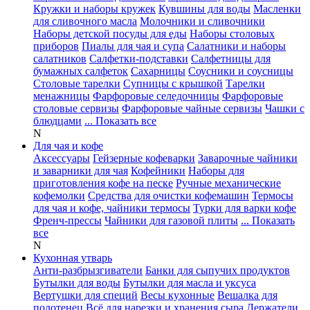
Кружки и наборы кружек
Кувшины для воды
Масленки
для сливочного масла
Молочники и сливочники
Наборы детской посуды для еды
Наборы столовых
приборов
Пиалы для чая и супа
Салатники и наборы
салатников
Салфетки-подставки
Салфетницы для
бумажных салфеток
Сахарницы
Соусники и соусницы
Столовые тарелки
Супницы с крышкой
Тарелки
менажницы
Фарфоровые селедочницы
Фарфоровые
столовые сервизы
Фарфоровые чайные сервизы
Чашки с
блюдцами
... Показать все
N
Для чая и кофе
Аксессуары
Гейзерные кофеварки
Заварочные чайники
и заварники для чая
Кофейники
Наборы для
приготовления кофе на песке
Ручные механические
кофемолки
Средства для очистки кофемашин
Термосы
для чая и кофе, чайники термосы
Турки для варки кофе
Френч-прессы
Чайники для газовой плиты
... Показать
все
N
Кухонная утварь
Анти-разбрызгиватели
Банки для сыпучих продуктов
Бутылки для воды
Бутылки для масла и уксуса
Вертушки для специй
Весы кухонные
Вешалка для
полотенец
Всё для нарезки и хранения сыра
Держатели