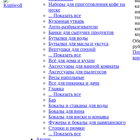
вы
Наборы для приготовления кофе на
ка
песке
и
... Показать все
то
Кухонная утварь
н
Анти-разбрызгиватели
кн
Банки для сыпучих продуктов
ко
Бутылки для воды
Общ
Бутылки для масла и уксуса
руб
Вертушки для специй
Пер
... Показать все
кор
Всё для дома и кухни
Аксессуары для ванной комнаты
Аксессуары для пылесосов
Весы напольные
Все для пикника и дачи
Глажка
... Показать все
Бар
Бокалы и стаканы для воды
Бокалы для вина
Бокалы для виски и коньяка
Фужеры и бокалы для шампанского
Стопки и рюмки
... Показать все
Акции