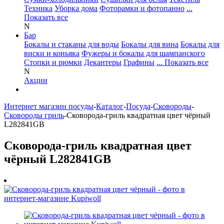
Техника
Уборка дома
Фоторамки и фотопанно
...
Показать все
N
Бар
Бокалы и стаканы для воды
Бокалы для вина
Бокалы для
виски и коньяка
Фужеры и бокалы для шампанского
Стопки и рюмки
Декантеры
Графины
... Показать все
N
Акции
Интернет магазин посуды
-
Каталог
-
Посуда
-
Сковороды
-
Сковороды гриль
-
Сковорода-гриль квадратная цвет чёрный
L282841GB
Сковорода-гриль квадратная цвет
чёрный L282841GB