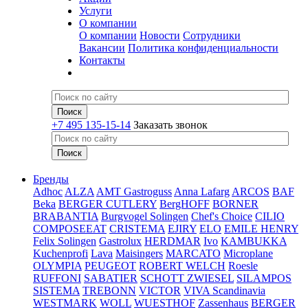
Услуги
О компании
О компании
Новости
Сотрудники
Вакансии
Политика конфиденциальности
Контакты
+7 495 135-15-14
Заказать звонок
Бренды
Adhoc
ALZA
AMT Gastroguss
Anna Lafarg
ARCOS
BAF
Beka
BERGER CUTLERY
BergHOFF
BORNER
BRABANTIA
Burgvogel Solingen
Chef's Choice
CILIO
COMPOSEEAT
CRISTEMA
EJIRY
ELO
EMILE HENRY
Felix Solingen
Gastrolux
HERDMAR
Ivo
KAMBUKKA
Kuchenprofi
Lava
Maisingers
MARCATO
Microplane
OLYMPIA
PEUGEOT
ROBERT WELCH
Roesle
RUFFONI
SABATIER
SCHOTT ZWIESEL
SILAMPOS
SISTEMA
TREBONN
VICTOR
VIVA Scandinavia
WESTMARK
WOLL
WUESTHOF
Zassenhaus
BERGER