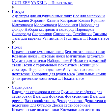
CUTLERY
YAXELL
... Показать все
N
Посуда
Адаптеры для индукционных плит
Всё для выпечки и
запекания
Жаровни
Казаны
Кастрюли
Ковши
Крышки
Мантоварки
Молоковарки
Молочники
Наборы для
фондю
Наборы кастрюль и сковород
Пароварки
Сковороды
Скороварки
Соковарки
Сотейники
Тажины
Тазы для варенья
Утятницы и Гусятницы
... Показать все
N
Ножи
Керамические кухонные ножи
Керамотитановые ножи
Кованые ножи
Листовые ножи
Магнитные держатели
Мусаты для заточки
Наборы ножей
Ножи из дамасской
стали
Ножи с тефлоновым покрытием
Ножницы и
секаторы
Подставки для ножей
Ручные настольные
ножеточки
Топорики для рубки мяса
Точильные камни
Электрические ножеточки
... Показать все
N
Сервировка
Блюда для сервировки стола
Бумажные салфетки для
сервировки
Вазы для фруктов, фруктовницы
Вазы для
цветов
Вазы конфетницы
Декор для стола
Держатели и
подставки для бутылок
Доски сервировочные
Керамические подсвечники
Креманки для десертов