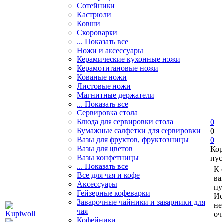
Сотейники
Кастрюли
Ковши
Скороварки
... Показать все
Ножи и аксессуары
Керамические кухонные ножи
Керамотитановые ножи
Кованые ножи
Листовые ножи
Магнитные держатели
... Показать все
Сервировка стола
Блюда для сервировки стола
0
Бумажные салфетки для сервировки
0
Вазы для фруктов, фруктовницы
0
Вазы для цветов
Ко
Вазы конфетницы
пус
... Показать все
К 
Все для чая и кофе
ва
Аксессуары
пу
Гейзерные кофеварки
Ис
Заварочные чайники и заварники для
не
чая
оч
Кофейники