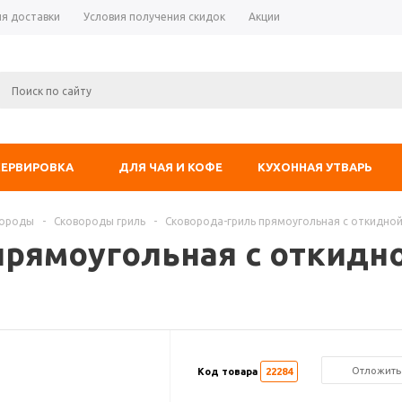
ия доставки
Условия получения скидок
Акции
СЕРВИРОВКА
ДЛЯ ЧАЯ И КОФЕ
КУХОННАЯ УТВАРЬ
вороды
-
Сковороды гриль
-
Сковорода-гриль прямоугольная с откидной
прямоугольная с откидн
Отложить
Код товара
22284