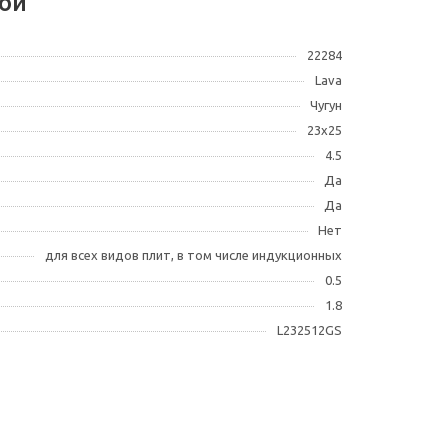
кой
22284
Lava
Чугун
23x25
4.5
Да
Да
Нет
для всех видов плит, в том числе индукционных
0.5
1.8
L232512GS