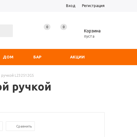
Вход
Регистрация
0
0
0
Корзина
пуста
ДОМ
БАР
АКЦИИ
 ручкой L232512GS
ой ручкой
Сравнить