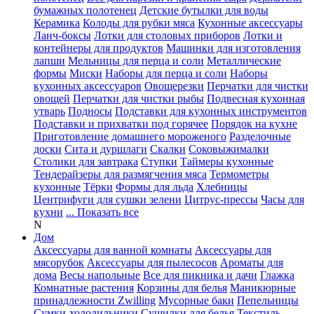
бумажных полотенец
Детские бутылки для воды
Керамика
Колоды для рубки мяса
Кухонные аксессуары
Ланч-боксы
Лотки для столовых приборов
Лотки и
контейнеры для продуктов
Машинки для изготовления
лапши
Мельницы для перца и соли
Металлические
формы
Миски
Наборы для перца и соли
Наборы
кухонных аксессуаров
Овощерезки
Перчатки для чистки
овощей
Перчатки для чистки рыбы
Подвесная кухонная
утварь
Подносы
Подставки для кухонных инструментов
Подставки и прихватки под горячее
Порядок на кухне
Приготовление домашнего мороженого
Разделочные
доски
Сита и дуршлаги
Скалки
Соковыжималки
Столики для завтрака
Ступки
Таймеры кухонные
Тендерайзеры для размягчения мяса
Термометры
кухонные
Тёрки
Формы для льда
Хлебницы
Центрифуги для сушки зелени
Цитрус-прессы
Часы для
кухни
... Показать все
N
Дом
Аксессуары для ванной комнаты
Аксессуары для
мясорубок
Аксессуары для пылесосов
Ароматы для
дома
Весы напольные
Все для пикника и дачи
Глажка
Комнатные растения
Корзины для белья
Маникюрные
принадлежности Zwilling
Мусорные баки
Пепельницы
Сумки-холодильники
Сушилки для белья
Текстиль