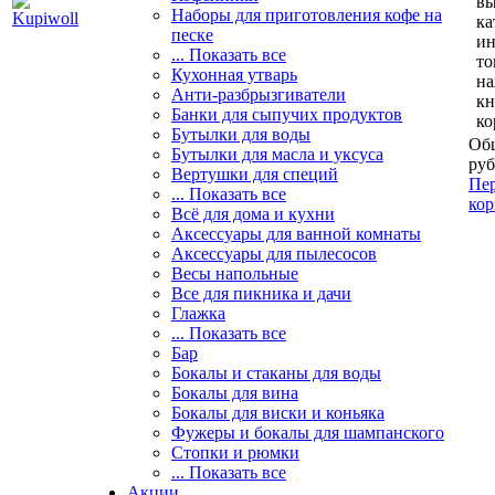
вы
Наборы для приготовления кофе на
ка
песке
и
... Показать все
то
Кухонная утварь
н
Анти-разбрызгиватели
кн
Банки для сыпучих продуктов
ко
Бутылки для воды
Общ
Бутылки для масла и уксуса
руб
Вертушки для специй
Пер
... Показать все
кор
Всё для дома и кухни
Аксессуары для ванной комнаты
Аксессуары для пылесосов
Весы напольные
Все для пикника и дачи
Глажка
... Показать все
Бар
Бокалы и стаканы для воды
Бокалы для вина
Бокалы для виски и коньяка
Фужеры и бокалы для шампанского
Стопки и рюмки
... Показать все
Акции