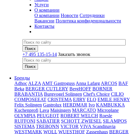
Услуги
О компании
О компании
Новости
Сотрудники
Вакансии
Политика конфиденциальности
Контакты
+7 495 135-15-14
Заказать звонок
Бренды
Adhoc
ALZA
AMT Gastroguss
Anna Lafarg
ARCOS
BAF
Beka
BERGER CUTLERY
BergHOFF
BORNER
BRABANTIA
Burgvogel Solingen
Chef's Choice
CILIO
COMPOSEEAT
CRISTEMA
EJIRY
ELO
EMILE HENRY
Felix Solingen
Gastrolux
HERDMAR
Ivo
KAMBUKKA
Kuchenprofi
Lava
Maisingers
MARCATO
Microplane
OLYMPIA
PEUGEOT
ROBERT WELCH
Roesle
RUFFONI
SABATIER
SCHOTT ZWIESEL
SILAMPOS
SISTEMA
TREBONN
VICTOR
VIVA Scandinavia
WESTMARK
WOLL
WUESTHOF
Zassenhaus
BERGER