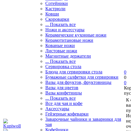
Сотейники
Кастрюли
Ковши
Скороварки
... Показать все
Ножи и аксессуары
Керамические кухонные ножи
Керамотитановые ножи
Кованые ножи
Листовые ножи
Магнитные держатели
... Показать все
Сервировка стола
Блюда для сервировки стола
0
Бумажные салфетки для сервировки
0
Вазы для фруктов, фруктовницы
0
Вазы для цветов
Ко
Вазы конфетницы
пус
... Показать все
К 
Все для чая и кофе
ва
Аксессуары
пу
Гейзерные кофеварки
Ис
Заварочные чайники и заварники для
не
чая
оч
Кофейники