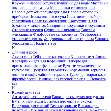
Кружки и наборы кружек
Кувшины для воды
Масленки
для сливочного масла
Молочники и сливочники
Наборы детской посуды для еды
Наборы столовых
приборов
Пиалы для чая и супа
Салатники и наборы
салатников
Салфетки-подставки
Салфетницы для
бумажных салфеток
Сахарницы
Соусники и соусницы
Столовые тарелки
Супницы с крышкой
Тарелки
менажницы
Фарфоровые селедочницы
Фарфоровые
столовые сервизы
Фарфоровые чайные сервизы
Чашки с
блюдцами
... Показать все
N
Для чая и кофе
Аксессуары
Гейзерные кофеварки
Заварочные чайники
и заварники для чая
Кофейники
Наборы для
приготовления кофе на песке
Ручные механические
кофемолки
Средства для очистки кофемашин
Термосы
для чая и кофе, чайники термосы
Турки для варки кофе
Френч-прессы
Чайники для газовой плиты
... Показать
все
N
Кухонная утварь
Анти-разбрызгиватели
Банки для сыпучих продуктов
Бутылки для воды
Бутылки для масла и уксуса
Вертушки для специй
Весы кухонные
Вешалка для
полотенец
Всё для нарезки и хранения сыра
Держатели