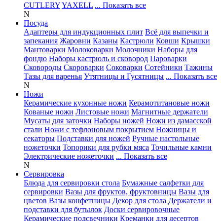
CUTLERY
YAXELL
... Показать все
N
Посуда
Адаптеры для индукционных плит
Всё для выпечки и
запекания
Жаровни
Казаны
Кастрюли
Ковши
Крышки
Мантоварки
Молоковарки
Молочники
Наборы для
фондю
Наборы кастрюль и сковород
Пароварки
Сковороды
Скороварки
Соковарки
Сотейники
Тажины
Тазы для варенья
Утятницы и Гусятницы
... Показать все
N
Ножи
Керамические кухонные ножи
Керамотитановые ножи
Кованые ножи
Листовые ножи
Магнитные держатели
Мусаты для заточки
Наборы ножей
Ножи из дамасской
стали
Ножи с тефлоновым покрытием
Ножницы и
секаторы
Подставки для ножей
Ручные настольные
ножеточки
Топорики для рубки мяса
Точильные камни
Электрические ножеточки
... Показать все
N
Сервировка
Блюда для сервировки стола
Бумажные салфетки для
сервировки
Вазы для фруктов, фруктовницы
Вазы для
цветов
Вазы конфетницы
Декор для стола
Держатели и
подставки для бутылок
Доски сервировочные
Керамические подсвечники
Креманки для десертов