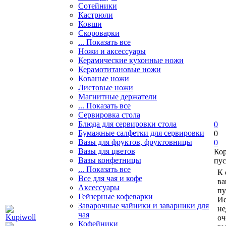
Сотейники
Кастрюли
Ковши
Скороварки
... Показать все
Ножи и аксессуары
Керамические кухонные ножи
Керамотитановые ножи
Кованые ножи
Листовые ножи
Магнитные держатели
... Показать все
Сервировка стола
Блюда для сервировки стола
0
Бумажные салфетки для сервировки
0
Вазы для фруктов, фруктовницы
0
Вазы для цветов
Ко
Вазы конфетницы
пус
... Показать все
К 
Все для чая и кофе
ва
Аксессуары
пу
Гейзерные кофеварки
Ис
Заварочные чайники и заварники для
не
чая
оч
Кофейники