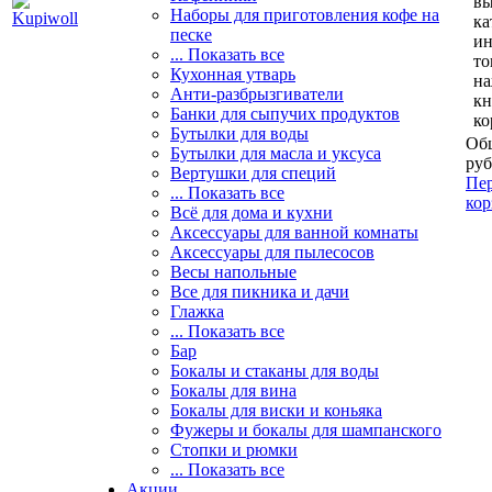
вы
Наборы для приготовления кофе на
ка
песке
и
... Показать все
то
Кухонная утварь
н
Анти-разбрызгиватели
кн
Банки для сыпучих продуктов
ко
Бутылки для воды
Общ
Бутылки для масла и уксуса
руб
Вертушки для специй
Пер
... Показать все
кор
Всё для дома и кухни
Аксессуары для ванной комнаты
Аксессуары для пылесосов
Весы напольные
Все для пикника и дачи
Глажка
... Показать все
Бар
Бокалы и стаканы для воды
Бокалы для вина
Бокалы для виски и коньяка
Фужеры и бокалы для шампанского
Стопки и рюмки
... Показать все
Акции