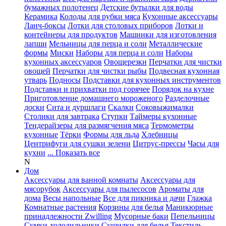
бумажных полотенец
Детские бутылки для воды
Керамика
Колоды для рубки мяса
Кухонные аксессуары
Ланч-боксы
Лотки для столовых приборов
Лотки и
контейнеры для продуктов
Машинки для изготовления
лапши
Мельницы для перца и соли
Металлические
формы
Миски
Наборы для перца и соли
Наборы
кухонных аксессуаров
Овощерезки
Перчатки для чистки
овощей
Перчатки для чистки рыбы
Подвесная кухонная
утварь
Подносы
Подставки для кухонных инструментов
Подставки и прихватки под горячее
Порядок на кухне
Приготовление домашнего мороженого
Разделочные
доски
Сита и дуршлаги
Скалки
Соковыжималки
Столики для завтрака
Ступки
Таймеры кухонные
Тендерайзеры для размягчения мяса
Термометры
кухонные
Тёрки
Формы для льда
Хлебницы
Центрифуги для сушки зелени
Цитрус-прессы
Часы для
кухни
... Показать все
N
Дом
Аксессуары для ванной комнаты
Аксессуары для
мясорубок
Аксессуары для пылесосов
Ароматы для
дома
Весы напольные
Все для пикника и дачи
Глажка
Комнатные растения
Корзины для белья
Маникюрные
принадлежности Zwilling
Мусорные баки
Пепельницы
Сумки-холодильники
Сушилки для белья
Текстиль