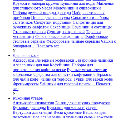
Кружки и наборы кружек
Кувшины для воды
Масленки
для сливочного масла
Молочники и сливочники
Наборы детской посуды для еды
Наборы столовых
приборов
Пиалы для чая и супа
Салатники и наборы
салатников
Салфетки-подставки
Салфетницы для
бумажных салфеток
Сахарницы
Соусники и соусницы
Столовые тарелки
Супницы с крышкой
Тарелки
менажницы
Фарфоровые селедочницы
Фарфоровые
столовые сервизы
Фарфоровые чайные сервизы
Чашки с
блюдцами
... Показать все
N
Для чая и кофе
Аксессуары
Гейзерные кофеварки
Заварочные чайники
и заварники для чая
Кофейники
Наборы для
приготовления кофе на песке
Ручные механические
кофемолки
Средства для очистки кофемашин
Термосы
для чая и кофе, чайники термосы
Турки для варки кофе
Френч-прессы
Чайники для газовой плиты
... Показать
все
N
Кухонная утварь
Анти-разбрызгиватели
Банки для сыпучих продуктов
Бутылки для воды
Бутылки для масла и уксуса
Вертушки для специй
Весы кухонные
Вешалка для
полотенец
Всё для нарезки и хранения сыра
Держатели