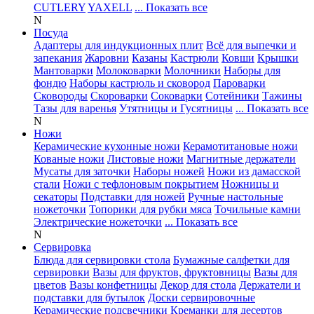
CUTLERY
YAXELL
... Показать все
N
Посуда
Адаптеры для индукционных плит
Всё для выпечки и
запекания
Жаровни
Казаны
Кастрюли
Ковши
Крышки
Мантоварки
Молоковарки
Молочники
Наборы для
фондю
Наборы кастрюль и сковород
Пароварки
Сковороды
Скороварки
Соковарки
Сотейники
Тажины
Тазы для варенья
Утятницы и Гусятницы
... Показать все
N
Ножи
Керамические кухонные ножи
Керамотитановые ножи
Кованые ножи
Листовые ножи
Магнитные держатели
Мусаты для заточки
Наборы ножей
Ножи из дамасской
стали
Ножи с тефлоновым покрытием
Ножницы и
секаторы
Подставки для ножей
Ручные настольные
ножеточки
Топорики для рубки мяса
Точильные камни
Электрические ножеточки
... Показать все
N
Сервировка
Блюда для сервировки стола
Бумажные салфетки для
сервировки
Вазы для фруктов, фруктовницы
Вазы для
цветов
Вазы конфетницы
Декор для стола
Держатели и
подставки для бутылок
Доски сервировочные
Керамические подсвечники
Креманки для десертов