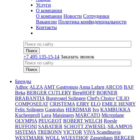
Услуги
О компании
О компании
Новости
Сотрудники
Вакансии
Политика конфиденциальности
Контакты
+7 495 135-15-14
Заказать звонок
Бренды
Adhoc
ALZA
AMT Gastroguss
Anna Lafarg
ARCOS
BAF
Beka
BERGER CUTLERY
BergHOFF
BORNER
BRABANTIA
Burgvogel Solingen
Chef's Choice
CILIO
COMPOSEEAT
CRISTEMA
EJIRY
ELO
EMILE HENRY
Felix Solingen
Gastrolux
HERDMAR
Ivo
KAMBUKKA
Kuchenprofi
Lava
Maisingers
MARCATO
Microplane
OLYMPIA
PEUGEOT
ROBERT WELCH
Roesle
RUFFONI
SABATIER
SCHOTT ZWIESEL
SILAMPOS
SISTEMA
TREBONN
VICTOR
VIVA Scandinavia
WESTMARK
WOLL
WUESTHOF
Zassenhaus
BERGER