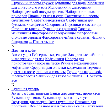
Кружки и наборы кружек
Кувшины для воды
Масленки
для сливочного масла
Молочники и сливочники
Наборы детской посуды для еды
Наборы столовых
приборов
Пиалы для чая и супа
Салатники и наборы
салатников
Салфетки-подставки
Салфетницы для
бумажных салфеток
Сахарницы
Соусники и соусницы
Столовые тарелки
Супницы с крышкой
Тарелки
менажницы
Фарфоровые селедочницы
Фарфоровые
столовые сервизы
Фарфоровые чайные сервизы
Чашки с
блюдцами
... Показать все
N
Для чая и кофе
Аксессуары
Гейзерные кофеварки
Заварочные чайники
и заварники для чая
Кофейники
Наборы для
приготовления кофе на песке
Ручные механические
кофемолки
Средства для очистки кофемашин
Термосы
для чая и кофе, чайники термосы
Турки для варки кофе
Френч-прессы
Чайники для газовой плиты
... Показать
все
N
Кухонная утварь
Анти-разбрызгиватели
Банки для сыпучих продуктов
Бутылки для воды
Бутылки для масла и уксуса
Вертушки для специй
Весы кухонные
Вешалка для
полотенец
Всё для нарезки и хранения сыра
Держатели