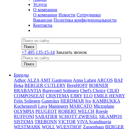
Услуги
О компании
О компании
Новости
Сотрудники
Вакансии
Политика конфиденциальности
Контакты
+7 495 135-15-14
Заказать звонок
Бренды
Adhoc
ALZA
AMT Gastroguss
Anna Lafarg
ARCOS
BAF
Beka
BERGER CUTLERY
BergHOFF
BORNER
BRABANTIA
Burgvogel Solingen
Chef's Choice
CILIO
COMPOSEEAT
CRISTEMA
EJIRY
ELO
EMILE HENRY
Felix Solingen
Gastrolux
HERDMAR
Ivo
KAMBUKKA
Kuchenprofi
Lava
Maisingers
MARCATO
Microplane
OLYMPIA
PEUGEOT
ROBERT WELCH
Roesle
RUFFONI
SABATIER
SCHOTT ZWIESEL
SILAMPOS
SISTEMA
TREBONN
VICTOR
VIVA Scandinavia
WESTMARK
WOLL
WUESTHOF
Zassenhaus
BERGER