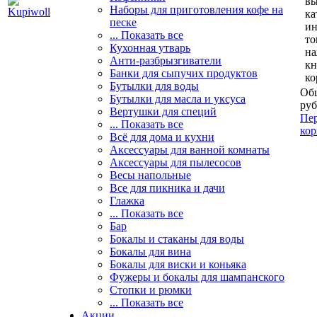
вы
Наборы для приготовления кофе на
ка
песке
и
... Показать все
то
Кухонная утварь
н
Анти-разбрызгиватели
кн
Банки для сыпучих продуктов
ко
Бутылки для воды
Общ
Бутылки для масла и уксуса
руб
Вертушки для специй
Пер
... Показать все
кор
Всё для дома и кухни
Аксессуары для ванной комнаты
Аксессуары для пылесосов
Весы напольные
Все для пикника и дачи
Глажка
... Показать все
Бар
Бокалы и стаканы для воды
Бокалы для вина
Бокалы для виски и коньяка
Фужеры и бокалы для шампанского
Стопки и рюмки
... Показать все
Акции