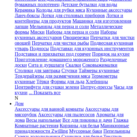
бумажных полотенец
Детские бутылки для воды
Керамика
Колоды для рубки мяса
Кухонные аксессуары
Ланч-боксы
Лотки для столовых приборов
Лотки и
контейнеры для продуктов
Машинки для изготовления
лапши
Мельницы для перца и соли
Металлические
формы
Миски
Наборы для перца и соли
Наборы
кухонных аксессуаров
Овощерезки
Перчатки для чистки
овощей
Перчатки для чистки рыбы
Подвесная кухонная
утварь
Подносы
Подставки для кухонных инструментов
Подставки и прихватки под горячее
Порядок на кухне
Приготовление домашнего мороженого
Разделочные
доски
Сита и дуршлаги
Скалки
Соковыжималки
Столики для завтрака
Ступки
Таймеры кухонные
Тендерайзеры для размягчения мяса
Термометры
кухонные
Тёрки
Формы для льда
Хлебницы
Центрифуги для сушки зелени
Цитрус-прессы
Часы для
кухни
... Показать все
N
Дом
Аксессуары для ванной комнаты
Аксессуары для
мясорубок
Аксессуары для пылесосов
Ароматы для
дома
Весы напольные
Все для пикника и дачи
Глажка
Комнатные растения
Корзины для белья
Маникюрные
принадлежности Zwilling
Мусорные баки
Пепельницы
Сумки-холодильники
Сушилки для белья
Текстиль