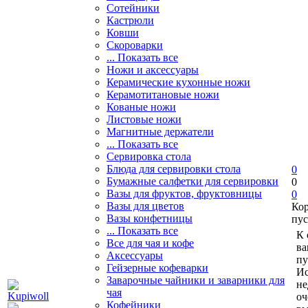
Сотейники
Кастрюли
Ковши
Скороварки
... Показать все
Ножи и аксессуары
Керамические кухонные ножи
Керамотитановые ножи
Кованые ножи
Листовые ножи
Магнитные держатели
... Показать все
Сервировка стола
Блюда для сервировки стола
0
Бумажные салфетки для сервировки
0
Вазы для фруктов, фруктовницы
0
Вазы для цветов
Ко
Вазы конфетницы
пус
... Показать все
К 
Все для чая и кофе
ва
Аксессуары
пу
Гейзерные кофеварки
Ис
Заварочные чайники и заварники для
не
чая
оч
Кофейники