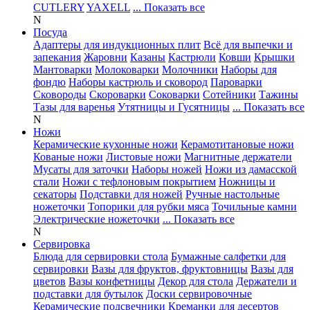
CUTLERY
YAXELL
... Показать все
N
Посуда
Адаптеры для индукционных плит
Всё для выпечки и
запекания
Жаровни
Казаны
Кастрюли
Ковши
Крышки
Мантоварки
Молоковарки
Молочники
Наборы для
фондю
Наборы кастрюль и сковород
Пароварки
Сковороды
Скороварки
Соковарки
Сотейники
Тажины
Тазы для варенья
Утятницы и Гусятницы
... Показать все
N
Ножи
Керамические кухонные ножи
Керамотитановые ножи
Кованые ножи
Листовые ножи
Магнитные держатели
Мусаты для заточки
Наборы ножей
Ножи из дамасской
стали
Ножи с тефлоновым покрытием
Ножницы и
секаторы
Подставки для ножей
Ручные настольные
ножеточки
Топорики для рубки мяса
Точильные камни
Электрические ножеточки
... Показать все
N
Сервировка
Блюда для сервировки стола
Бумажные салфетки для
сервировки
Вазы для фруктов, фруктовницы
Вазы для
цветов
Вазы конфетницы
Декор для стола
Держатели и
подставки для бутылок
Доски сервировочные
Керамические подсвечники
Креманки для десертов