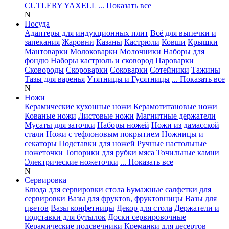
CUTLERY
YAXELL
... Показать все
N
Посуда
Адаптеры для индукционных плит
Всё для выпечки и
запекания
Жаровни
Казаны
Кастрюли
Ковши
Крышки
Мантоварки
Молоковарки
Молочники
Наборы для
фондю
Наборы кастрюль и сковород
Пароварки
Сковороды
Скороварки
Соковарки
Сотейники
Тажины
Тазы для варенья
Утятницы и Гусятницы
... Показать все
N
Ножи
Керамические кухонные ножи
Керамотитановые ножи
Кованые ножи
Листовые ножи
Магнитные держатели
Мусаты для заточки
Наборы ножей
Ножи из дамасской
стали
Ножи с тефлоновым покрытием
Ножницы и
секаторы
Подставки для ножей
Ручные настольные
ножеточки
Топорики для рубки мяса
Точильные камни
Электрические ножеточки
... Показать все
N
Сервировка
Блюда для сервировки стола
Бумажные салфетки для
сервировки
Вазы для фруктов, фруктовницы
Вазы для
цветов
Вазы конфетницы
Декор для стола
Держатели и
подставки для бутылок
Доски сервировочные
Керамические подсвечники
Креманки для десертов