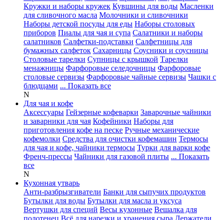
Кружки и наборы кружек
Кувшины для воды
Масленки
для сливочного масла
Молочники и сливочники
Наборы детской посуды для еды
Наборы столовых
приборов
Пиалы для чая и супа
Салатники и наборы
салатников
Салфетки-подставки
Салфетницы для
бумажных салфеток
Сахарницы
Соусники и соусницы
Столовые тарелки
Супницы с крышкой
Тарелки
менажницы
Фарфоровые селедочницы
Фарфоровые
столовые сервизы
Фарфоровые чайные сервизы
Чашки с
блюдцами
... Показать все
N
Для чая и кофе
Аксессуары
Гейзерные кофеварки
Заварочные чайники
и заварники для чая
Кофейники
Наборы для
приготовления кофе на песке
Ручные механические
кофемолки
Средства для очистки кофемашин
Термосы
для чая и кофе, чайники термосы
Турки для варки кофе
Френч-прессы
Чайники для газовой плиты
... Показать
все
N
Кухонная утварь
Анти-разбрызгиватели
Банки для сыпучих продуктов
Бутылки для воды
Бутылки для масла и уксуса
Вертушки для специй
Весы кухонные
Вешалка для
полотенец
Всё для нарезки и хранения сыра
Держатели