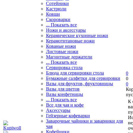
Сотейники
Кастрюли
Ковши
Скороварки
... Показать все
Ножи и аксессуары
Керамические кухонные ножи
Керамотитановые ножи
Кованые ножи
Листовые ножи
Магнитные держатели
... Показать все
Сервировка стола
Блюда для сервировки стола
0
Бумажные салфетки для сервировки
0
Вазы для фруктов, фруктовницы
0
Вазы для цветов
Ко
Вазы конфетницы
пус
... Показать все
К 
Все для чая и кофе
ва
Аксессуары
пу
Гейзерные кофеварки
Ис
Заварочные чайники и заварники для
не
чая
оч
Кофейники