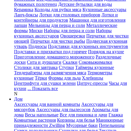
бумажных полотенец
Детские бутылки для воды
Керамика
Колоды для рубки мяса
Кухонные аксессуары
Ланч-боксы
Лотки для столовых приборов
Лотки и
контейнеры для продуктов
Машинки для изготовления
лапши
Мельницы для перца и соли
Металлические
формы
Миски
Наборы для перца и соли
Наборы
кухонных аксессуаров
Овощерезки
Перчатки для чистки
овощей
Перчатки для чистки рыбы
Подвесная кухонная
утварь
Подносы
Подставки для кухонных инструментов
Подставки и прихватки под горячее
Порядок на кухне
Приготовление домашнего мороженого
Разделочные
доски
Сита и дуршлаги
Скалки
Соковыжималки
Столики для завтрака
Ступки
Таймеры кухонные
Тендерайзеры для размягчения мяса
Термометры
кухонные
Тёрки
Формы для льда
Хлебницы
Центрифуги для сушки зелени
Цитрус-прессы
Часы для
кухни
... Показать все
N
Дом
Аксессуары для ванной комнаты
Аксессуары для
мясорубок
Аксессуары для пылесосов
Ароматы для
дома
Весы напольные
Все для пикника и дачи
Глажка
Комнатные растения
Корзины для белья
Маникюрные
принадлежности Zwilling
Мусорные баки
Пепельницы
Сумки-холодильники
Сушилки для белья
Текстиль