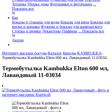
Техника
Уборка дома
Фоторамки и фотопанно
...
Показать все
N
Бар
Бокалы и стаканы для воды
Бокалы для вина
Бокалы для
виски и коньяка
Фужеры и бокалы для шампанского
Стопки и рюмки
Декантеры
Графины
... Показать все
N
Акции
Интернет магазин посуды
-
Каталог
-
Бренды
-
KAMBUKKA
-
Термобутылка Kambukka Elton 600 мл, Лавандовый 11-03034
Термобутылка Kambukka Elton 600 мл,
Лавандовый 11-03034