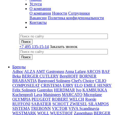
Услуги
О компании
О компании
Новости
Сотрудники
Вакансии
Политика конфиденциальности
Контакты
+7 495 135-15-14
Заказать звонок
Бренды
Adhoc
ALZA
AMT Gastroguss
Anna Lafarg
ARCOS
BAF
Beka
BERGER CUTLERY
BergHOFF
BORNER
BRABANTIA
Burgvogel Solingen
Chef's Choice
CILIO
COMPOSEEAT
CRISTEMA
EJIRY
ELO
EMILE HENRY
Felix Solingen
Gastrolux
HERDMAR
Ivo
KAMBUKKA
Kuchenprofi
Lava
Maisingers
MARCATO
Microplane
OLYMPIA
PEUGEOT
ROBERT WELCH
Roesle
RUFFONI
SABATIER
SCHOTT ZWIESEL
SILAMPOS
SISTEMA
TREBONN
VICTOR
VIVA Scandinavia
WESTMARK
WOLL
WUESTHOF
Zassenhaus
BERGER