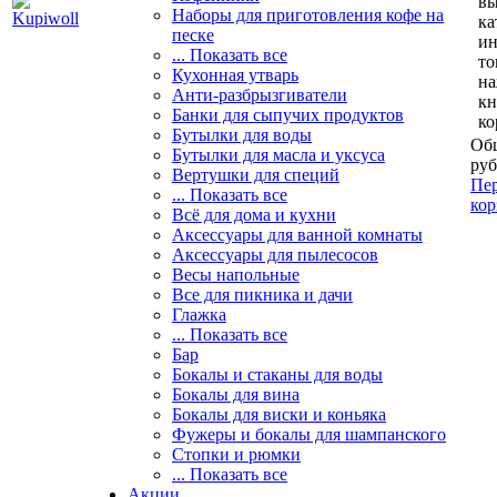
вы
Наборы для приготовления кофе на
ка
песке
и
... Показать все
то
Кухонная утварь
н
Анти-разбрызгиватели
кн
Банки для сыпучих продуктов
ко
Бутылки для воды
Общ
Бутылки для масла и уксуса
руб
Вертушки для специй
Пер
... Показать все
кор
Всё для дома и кухни
Аксессуары для ванной комнаты
Аксессуары для пылесосов
Весы напольные
Все для пикника и дачи
Глажка
... Показать все
Бар
Бокалы и стаканы для воды
Бокалы для вина
Бокалы для виски и коньяка
Фужеры и бокалы для шампанского
Стопки и рюмки
... Показать все
Акции