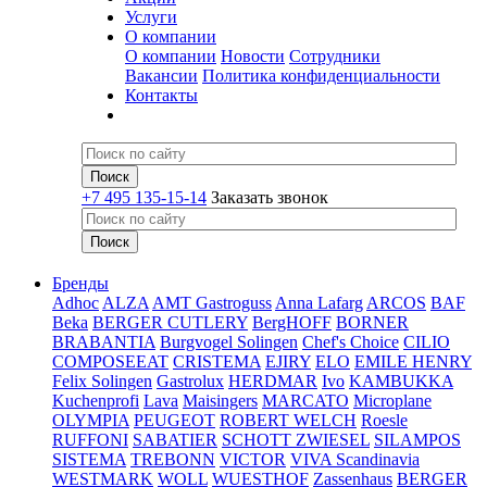
Услуги
О компании
О компании
Новости
Сотрудники
Вакансии
Политика конфиденциальности
Контакты
+7 495 135-15-14
Заказать звонок
Бренды
Adhoc
ALZA
AMT Gastroguss
Anna Lafarg
ARCOS
BAF
Beka
BERGER CUTLERY
BergHOFF
BORNER
BRABANTIA
Burgvogel Solingen
Chef's Choice
CILIO
COMPOSEEAT
CRISTEMA
EJIRY
ELO
EMILE HENRY
Felix Solingen
Gastrolux
HERDMAR
Ivo
KAMBUKKA
Kuchenprofi
Lava
Maisingers
MARCATO
Microplane
OLYMPIA
PEUGEOT
ROBERT WELCH
Roesle
RUFFONI
SABATIER
SCHOTT ZWIESEL
SILAMPOS
SISTEMA
TREBONN
VICTOR
VIVA Scandinavia
WESTMARK
WOLL
WUESTHOF
Zassenhaus
BERGER