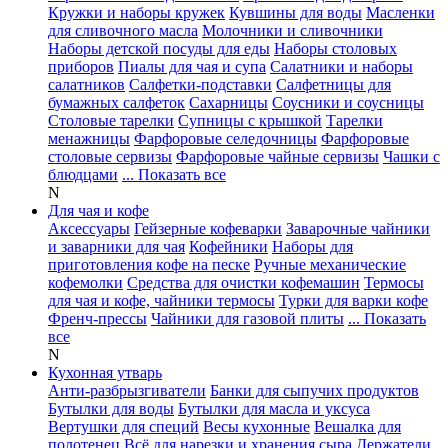
Кружки и наборы кружек
Кувшины для воды
Масленки
для сливочного масла
Молочники и сливочники
Наборы детской посуды для еды
Наборы столовых
приборов
Пиалы для чая и супа
Салатники и наборы
салатников
Салфетки-подставки
Салфетницы для
бумажных салфеток
Сахарницы
Соусники и соусницы
Столовые тарелки
Супницы с крышкой
Тарелки
менажницы
Фарфоровые селедочницы
Фарфоровые
столовые сервизы
Фарфоровые чайные сервизы
Чашки с
блюдцами
... Показать все
N
Для чая и кофе
Аксессуары
Гейзерные кофеварки
Заварочные чайники
и заварники для чая
Кофейники
Наборы для
приготовления кофе на песке
Ручные механические
кофемолки
Средства для очистки кофемашин
Термосы
для чая и кофе, чайники термосы
Турки для варки кофе
Френч-прессы
Чайники для газовой плиты
... Показать
все
N
Кухонная утварь
Анти-разбрызгиватели
Банки для сыпучих продуктов
Бутылки для воды
Бутылки для масла и уксуса
Вертушки для специй
Весы кухонные
Вешалка для
полотенец
Всё для нарезки и хранения сыра
Держатели