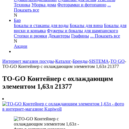
Техника
Уборка дома
Фоторамки и фотопанно
...
Показать все
N
Бар
Бокалы и стаканы для воды
Бокалы для вина
Бокалы для
виски и коньяка
Фужеры и бокалы для шампанского
Стопки и рюмки
Декантеры
Графины
... Показать все
N
Акции
Интернет магазин посуды
-
Каталог
-
Бренды
-
SISTEMA
-
TO GO
-
TO-GO Контейнер с охлаждающим элементом 1,63л 21377
TO-GO Контейнер с охлаждающим
элементом 1,63л 21377