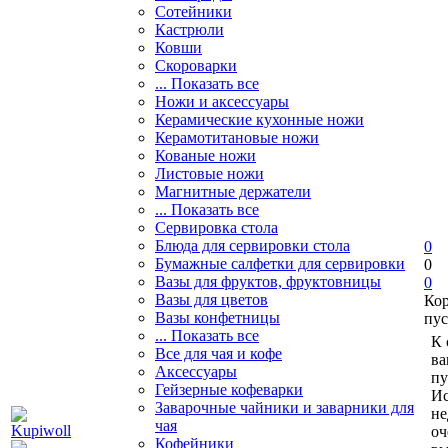
Сотейники
Кастрюли
Ковши
Скороварки
... Показать все
Ножи и аксессуары
Керамические кухонные ножи
Керамотитановые ножи
Кованые ножи
Листовые ножи
Магнитные держатели
... Показать все
Сервировка стола
Блюда для сервировки стола
0
Бумажные салфетки для сервировки
0
Вазы для фруктов, фруктовницы
0
Вазы для цветов
Ко
Вазы конфетницы
пус
... Показать все
К 
Все для чая и кофе
ва
Аксессуары
пу
Гейзерные кофеварки
Ис
Заварочные чайники и заварники для
не
чая
оч
Кофейники