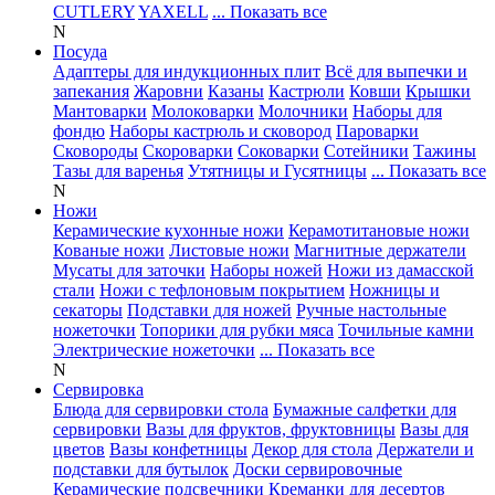
CUTLERY
YAXELL
... Показать все
N
Посуда
Адаптеры для индукционных плит
Всё для выпечки и
запекания
Жаровни
Казаны
Кастрюли
Ковши
Крышки
Мантоварки
Молоковарки
Молочники
Наборы для
фондю
Наборы кастрюль и сковород
Пароварки
Сковороды
Скороварки
Соковарки
Сотейники
Тажины
Тазы для варенья
Утятницы и Гусятницы
... Показать все
N
Ножи
Керамические кухонные ножи
Керамотитановые ножи
Кованые ножи
Листовые ножи
Магнитные держатели
Мусаты для заточки
Наборы ножей
Ножи из дамасской
стали
Ножи с тефлоновым покрытием
Ножницы и
секаторы
Подставки для ножей
Ручные настольные
ножеточки
Топорики для рубки мяса
Точильные камни
Электрические ножеточки
... Показать все
N
Сервировка
Блюда для сервировки стола
Бумажные салфетки для
сервировки
Вазы для фруктов, фруктовницы
Вазы для
цветов
Вазы конфетницы
Декор для стола
Держатели и
подставки для бутылок
Доски сервировочные
Керамические подсвечники
Креманки для десертов