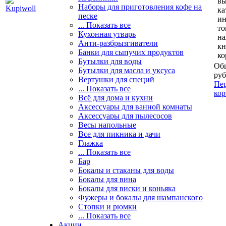
вы
Наборы для приготовления кофе на
ка
песке
и
... Показать все
то
Кухонная утварь
н
Анти-разбрызгиватели
кн
Банки для сыпучих продуктов
ко
Бутылки для воды
Общ
Бутылки для масла и уксуса
руб
Вертушки для специй
Пер
... Показать все
кор
Всё для дома и кухни
Аксессуары для ванной комнаты
Аксессуары для пылесосов
Весы напольные
Все для пикника и дачи
Глажка
... Показать все
Бар
Бокалы и стаканы для воды
Бокалы для вина
Бокалы для виски и коньяка
Фужеры и бокалы для шампанского
Стопки и рюмки
... Показать все
Акции