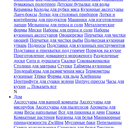
бумажных полотенец
Детские бутылки для воды
Керамика
Колоды для рубки мяса
Кухонные аксессуары
Ланч-боксы
Лотки для столовых приборов
Лотки и
контейнеры для продуктов
Машинки для изготовления
лапши
Мельницы для перца и соли
Металлические
формы
Миски
Наборы для перца и соли
Наборы
кухонных аксессуаров
Овощерезки
Перчатки для чистки
овощей
Перчатки для чистки рыбы
Подвесная кухонная
утварь
Подносы
Подставки для кухонных инструментов
Подставки и прихватки под горячее
Порядок на кухне
Приготовление домашнего мороженого
Разделочные
доски
Сита и дуршлаги
Скалки
Соковыжималки
Столики для завтрака
Ступки
Таймеры кухонные
Тендерайзеры для размягчения мяса
Термометры
кухонные
Тёрки
Формы для льда
Хлебницы
Центрифуги для сушки зелени
Цитрус-прессы
Часы для
кухни
... Показать все
N
Дом
Аксессуары для ванной комнаты
Аксессуары для
мясорубок
Аксессуары для пылесосов
Ароматы для
дома
Весы напольные
Все для пикника и дачи
Глажка
Комнатные растения
Корзины для белья
Маникюрные
принадлежности Zwilling
Мусорные баки
Пепельницы
Сумки-холодильники
Сушилки для белья
Текстиль