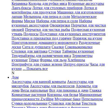
Керамика
Колоды для рубки мяса
Кухонные аксессуары
Ланч-боксы
Лотки для столовых приборов
Лотки и
контейнеры для продуктов
Машинки для изготовления
лапши
Мельницы для перца и соли
Металлические
формы
Миски
Наборы для перца и соли
Наборы
кухонных аксессуаров
Овощерезки
Перчатки для чистки
овощей
Перчатки для чистки рыбы
Подвесная кухонная
утварь
Подносы
Подставки для кухонных инструментов
Подставки и прихватки под горячее
Порядок на кухне
Приготовление домашнего мороженого
Разделочные
доски
Сита и дуршлаги
Скалки
Соковыжималки
Столики для завтрака
Ступки
Таймеры кухонные
Тендерайзеры для размягчения мяса
Термометры
кухонные
Тёрки
Формы для льда
Хлебницы
Центрифуги для сушки зелени
Цитрус-прессы
Часы для
кухни
... Показать все
N
Дом
Аксессуары для ванной комнаты
Аксессуары для
мясорубок
Аксессуары для пылесосов
Ароматы для
дома
Весы напольные
Все для пикника и дачи
Глажка
Комнатные растения
Корзины для белья
Маникюрные
принадлежности Zwilling
Мусорные баки
Пепельницы
Сумки-холодильники
Сушилки для белья
Текстиль
Техника
Уборка дома
Фоторамки и фотопанно
...