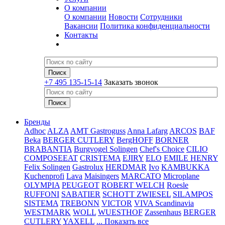
О компании
О компании
Новости
Сотрудники
Вакансии
Политика конфиденциальности
Контакты
+7 495 135-15-14
Заказать звонок
Бренды
Adhoc
ALZA
AMT Gastroguss
Anna Lafarg
ARCOS
BAF
Beka
BERGER CUTLERY
BergHOFF
BORNER
BRABANTIA
Burgvogel Solingen
Chef's Choice
CILIO
COMPOSEEAT
CRISTEMA
EJIRY
ELO
EMILE HENRY
Felix Solingen
Gastrolux
HERDMAR
Ivo
KAMBUKKA
Kuchenprofi
Lava
Maisingers
MARCATO
Microplane
OLYMPIA
PEUGEOT
ROBERT WELCH
Roesle
RUFFONI
SABATIER
SCHOTT ZWIESEL
SILAMPOS
SISTEMA
TREBONN
VICTOR
VIVA Scandinavia
WESTMARK
WOLL
WUESTHOF
Zassenhaus
BERGER
CUTLERY
YAXELL
... Показать все