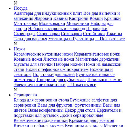
N
Посуда
Адаптеры для индукционных плит
Всё для выпечки и
запекания
Жаровни
Казаны
Кастрюли
Ковши
Крышки
Мантоварки
Молоковарки
Молочники
Наборы для
фондю
Наборы кастрюль и сковород
Пароварки
Сковороды
Скороварки
Соковарки
Сотейники
Тажины
Тазы для варенья
Утятницы и Гусятницы
... Показать все
N
Ножи
Керамические кухонные ножи
Керамотитановые ножи
Кованые ножи
Листовые ножи
Магнитные держатели
Мусаты для заточки
Наборы ножей
Ножи из дамасской
стали
Ножи с тефлоновым покрытием
Ножницы и
секаторы
Подставки для ножей
Ручные настольные
ножеточки
Топорики для рубки мяса
Точильные камни
Электрические ножеточки
... Показать все
N
Сервировка
Блюда для сервировки стола
Бумажные салфетки для
сервировки
Вазы для фруктов, фруктовницы
Вазы для
цветов
Вазы конфетницы
Декор для стола
Держатели и
подставки для бутылок
Доски сервировочные
Керамические подсвечники
Креманки для десертов
Кружки и наборы кружек
Кувшины для воды
Масленки