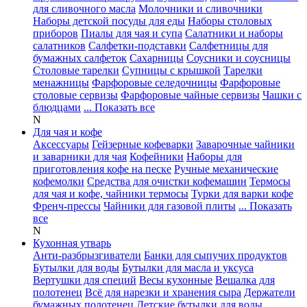
для сливочного масла
Молочники и сливочники
Наборы детской посуды для еды
Наборы столовых
приборов
Пиалы для чая и супа
Салатники и наборы
салатников
Салфетки-подставки
Салфетницы для
бумажных салфеток
Сахарницы
Соусники и соусницы
Столовые тарелки
Супницы с крышкой
Тарелки
менажницы
Фарфоровые селедочницы
Фарфоровые
столовые сервизы
Фарфоровые чайные сервизы
Чашки с
блюдцами
... Показать все
N
Для чая и кофе
Аксессуары
Гейзерные кофеварки
Заварочные чайники
и заварники для чая
Кофейники
Наборы для
приготовления кофе на песке
Ручные механические
кофемолки
Средства для очистки кофемашин
Термосы
для чая и кофе, чайники термосы
Турки для варки кофе
Френч-прессы
Чайники для газовой плиты
... Показать
все
N
Кухонная утварь
Анти-разбрызгиватели
Банки для сыпучих продуктов
Бутылки для воды
Бутылки для масла и уксуса
Вертушки для специй
Весы кухонные
Вешалка для
полотенец
Всё для нарезки и хранения сыра
Держатели
бумажных полотенец
Детские бутылки для воды