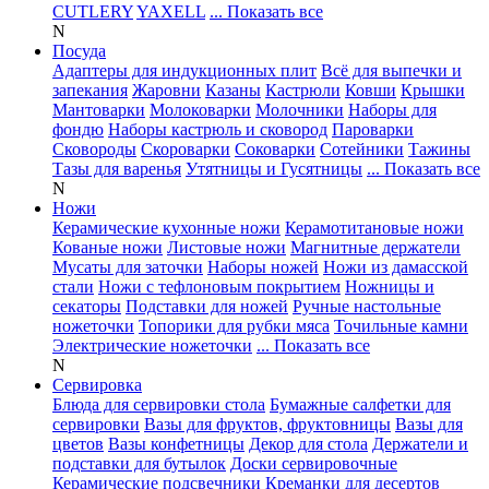
CUTLERY
YAXELL
... Показать все
N
Посуда
Адаптеры для индукционных плит
Всё для выпечки и
запекания
Жаровни
Казаны
Кастрюли
Ковши
Крышки
Мантоварки
Молоковарки
Молочники
Наборы для
фондю
Наборы кастрюль и сковород
Пароварки
Сковороды
Скороварки
Соковарки
Сотейники
Тажины
Тазы для варенья
Утятницы и Гусятницы
... Показать все
N
Ножи
Керамические кухонные ножи
Керамотитановые ножи
Кованые ножи
Листовые ножи
Магнитные держатели
Мусаты для заточки
Наборы ножей
Ножи из дамасской
стали
Ножи с тефлоновым покрытием
Ножницы и
секаторы
Подставки для ножей
Ручные настольные
ножеточки
Топорики для рубки мяса
Точильные камни
Электрические ножеточки
... Показать все
N
Сервировка
Блюда для сервировки стола
Бумажные салфетки для
сервировки
Вазы для фруктов, фруктовницы
Вазы для
цветов
Вазы конфетницы
Декор для стола
Держатели и
подставки для бутылок
Доски сервировочные
Керамические подсвечники
Креманки для десертов