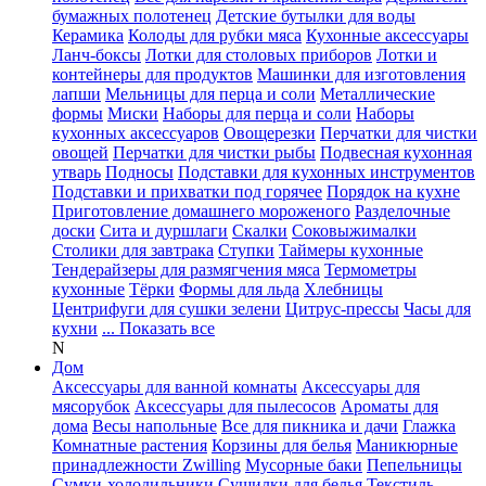
бумажных полотенец
Детские бутылки для воды
Керамика
Колоды для рубки мяса
Кухонные аксессуары
Ланч-боксы
Лотки для столовых приборов
Лотки и
контейнеры для продуктов
Машинки для изготовления
лапши
Мельницы для перца и соли
Металлические
формы
Миски
Наборы для перца и соли
Наборы
кухонных аксессуаров
Овощерезки
Перчатки для чистки
овощей
Перчатки для чистки рыбы
Подвесная кухонная
утварь
Подносы
Подставки для кухонных инструментов
Подставки и прихватки под горячее
Порядок на кухне
Приготовление домашнего мороженого
Разделочные
доски
Сита и дуршлаги
Скалки
Соковыжималки
Столики для завтрака
Ступки
Таймеры кухонные
Тендерайзеры для размягчения мяса
Термометры
кухонные
Тёрки
Формы для льда
Хлебницы
Центрифуги для сушки зелени
Цитрус-прессы
Часы для
кухни
... Показать все
N
Дом
Аксессуары для ванной комнаты
Аксессуары для
мясорубок
Аксессуары для пылесосов
Ароматы для
дома
Весы напольные
Все для пикника и дачи
Глажка
Комнатные растения
Корзины для белья
Маникюрные
принадлежности Zwilling
Мусорные баки
Пепельницы
Сумки-холодильники
Сушилки для белья
Текстиль