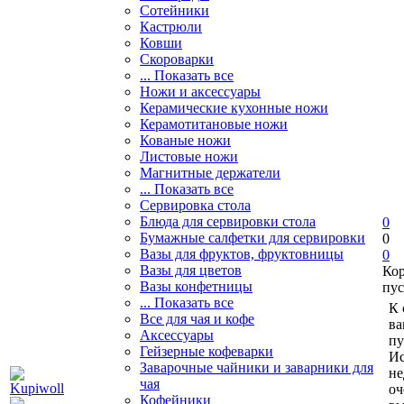
Сотейники
Кастрюли
Ковши
Скороварки
... Показать все
Ножи и аксессуары
Керамические кухонные ножи
Керамотитановые ножи
Кованые ножи
Листовые ножи
Магнитные держатели
... Показать все
Сервировка стола
Блюда для сервировки стола
0
Бумажные салфетки для сервировки
0
Вазы для фруктов, фруктовницы
0
Вазы для цветов
Ко
Вазы конфетницы
пус
... Показать все
К 
Все для чая и кофе
ва
Аксессуары
пу
Гейзерные кофеварки
Ис
Заварочные чайники и заварники для
не
чая
оч
Кофейники