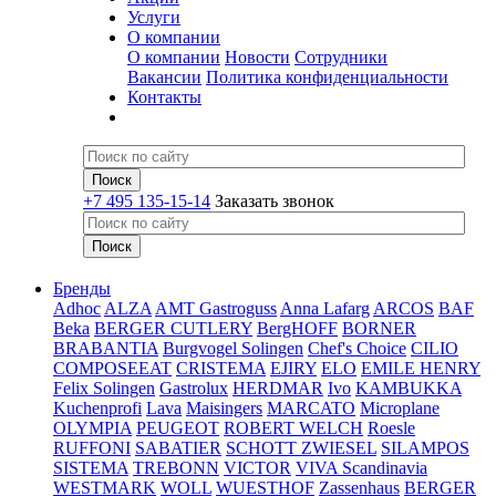
Услуги
О компании
О компании
Новости
Сотрудники
Вакансии
Политика конфиденциальности
Контакты
+7 495 135-15-14
Заказать звонок
Бренды
Adhoc
ALZA
AMT Gastroguss
Anna Lafarg
ARCOS
BAF
Beka
BERGER CUTLERY
BergHOFF
BORNER
BRABANTIA
Burgvogel Solingen
Chef's Choice
CILIO
COMPOSEEAT
CRISTEMA
EJIRY
ELO
EMILE HENRY
Felix Solingen
Gastrolux
HERDMAR
Ivo
KAMBUKKA
Kuchenprofi
Lava
Maisingers
MARCATO
Microplane
OLYMPIA
PEUGEOT
ROBERT WELCH
Roesle
RUFFONI
SABATIER
SCHOTT ZWIESEL
SILAMPOS
SISTEMA
TREBONN
VICTOR
VIVA Scandinavia
WESTMARK
WOLL
WUESTHOF
Zassenhaus
BERGER