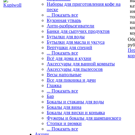
вы
Наборы для приготовления кофе на
ка
песке
и
... Показать все
то
Кухонная утварь
н
Анти-разбрызгиватели
кн
Банки для сыпучих продуктов
ко
Бутылки для воды
Общ
Бутылки для масла и уксуса
руб
Вертушки для специй
Пер
... Показать все
кор
Всё для дома и кухни
Аксессуары для ванной комнаты
Аксессуары для пылесосов
Весы напольные
Все для пикника и дачи
Глажка
... Показать все
Бар
Бокалы и стаканы для воды
Бокалы для вина
Бокалы для виски и коньяка
Фужеры и бокалы для шампанского
Стопки и рюмки
... Показать все
Акции