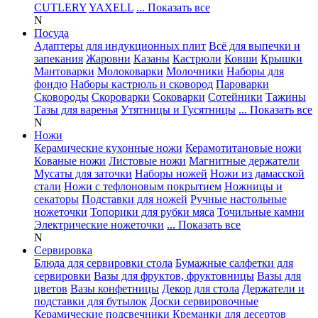
CUTLERY
YAXELL
... Показать все
N
Посуда
Адаптеры для индукционных плит
Всё для выпечки и
запекания
Жаровни
Казаны
Кастрюли
Ковши
Крышки
Мантоварки
Молоковарки
Молочники
Наборы для
фондю
Наборы кастрюль и сковород
Пароварки
Сковороды
Скороварки
Соковарки
Сотейники
Тажины
Тазы для варенья
Утятницы и Гусятницы
... Показать все
N
Ножи
Керамические кухонные ножи
Керамотитановые ножи
Кованые ножи
Листовые ножи
Магнитные держатели
Мусаты для заточки
Наборы ножей
Ножи из дамасской
стали
Ножи с тефлоновым покрытием
Ножницы и
секаторы
Подставки для ножей
Ручные настольные
ножеточки
Топорики для рубки мяса
Точильные камни
Электрические ножеточки
... Показать все
N
Сервировка
Блюда для сервировки стола
Бумажные салфетки для
сервировки
Вазы для фруктов, фруктовницы
Вазы для
цветов
Вазы конфетницы
Декор для стола
Держатели и
подставки для бутылок
Доски сервировочные
Керамические подсвечники
Креманки для десертов