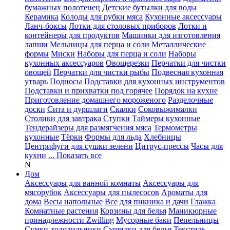
бумажных полотенец
Детские бутылки для воды
Керамика
Колоды для рубки мяса
Кухонные аксессуары
Ланч-боксы
Лотки для столовых приборов
Лотки и
контейнеры для продуктов
Машинки для изготовления
лапши
Мельницы для перца и соли
Металлические
формы
Миски
Наборы для перца и соли
Наборы
кухонных аксессуаров
Овощерезки
Перчатки для чистки
овощей
Перчатки для чистки рыбы
Подвесная кухонная
утварь
Подносы
Подставки для кухонных инструментов
Подставки и прихватки под горячее
Порядок на кухне
Приготовление домашнего мороженого
Разделочные
доски
Сита и дуршлаги
Скалки
Соковыжималки
Столики для завтрака
Ступки
Таймеры кухонные
Тендерайзеры для размягчения мяса
Термометры
кухонные
Тёрки
Формы для льда
Хлебницы
Центрифуги для сушки зелени
Цитрус-прессы
Часы для
кухни
... Показать все
N
Дом
Аксессуары для ванной комнаты
Аксессуары для
мясорубок
Аксессуары для пылесосов
Ароматы для
дома
Весы напольные
Все для пикника и дачи
Глажка
Комнатные растения
Корзины для белья
Маникюрные
принадлежности Zwilling
Мусорные баки
Пепельницы
Сумки-холодильники
Сушилки для белья
Текстиль