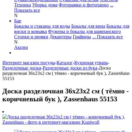
Техника
Уборка дома
Фоторамки и фотопанно
...
Показать все
N
Бар
Бокалы и стаканы для воды
Бокалы для вина
Бокалы для
виски и коньяка
Фужеры и бокалы для шампанского
Стопки и рюмки
Декантеры
Графины
... Показать все
N
Акции
Интернет магазин посуды
-
Каталог
-
Кухонная утварь
-
Разделочные доски
-
Разделочные доски из бука
-
Доска
разделочная 36х23х2 см ( тёмно - коричневый бук ), Zassenhaus
55153
Доска разделочная 36х23х2 см ( тёмно -
коричневый бук ), Zassenhaus 55153