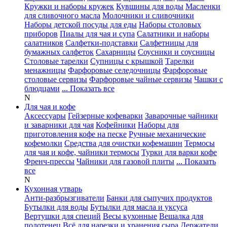
Кружки и наборы кружек
Кувшины для воды
Масленки
для сливочного масла
Молочники и сливочники
Наборы детской посуды для еды
Наборы столовых
приборов
Пиалы для чая и супа
Салатники и наборы
салатников
Салфетки-подставки
Салфетницы для
бумажных салфеток
Сахарницы
Соусники и соусницы
Столовые тарелки
Супницы с крышкой
Тарелки
менажницы
Фарфоровые селедочницы
Фарфоровые
столовые сервизы
Фарфоровые чайные сервизы
Чашки с
блюдцами
... Показать все
N
Для чая и кофе
Аксессуары
Гейзерные кофеварки
Заварочные чайники
и заварники для чая
Кофейники
Наборы для
приготовления кофе на песке
Ручные механические
кофемолки
Средства для очистки кофемашин
Термосы
для чая и кофе, чайники термосы
Турки для варки кофе
Френч-прессы
Чайники для газовой плиты
... Показать
все
N
Кухонная утварь
Анти-разбрызгиватели
Банки для сыпучих продуктов
Бутылки для воды
Бутылки для масла и уксуса
Вертушки для специй
Весы кухонные
Вешалка для
полотенец
Всё для нарезки и хранения сыра
Держатели