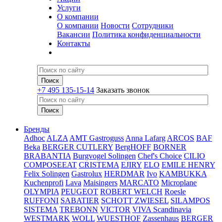
Услуги
О компании
О компании
Новости
Сотрудники
Вакансии
Политика конфиденциальности
Контакты
+7 495 135-15-14
Заказать звонок
Бренды
Adhoc
ALZA
AMT Gastroguss
Anna Lafarg
ARCOS
BAF
Beka
BERGER CUTLERY
BergHOFF
BORNER
BRABANTIA
Burgvogel Solingen
Chef's Choice
CILIO
COMPOSEEAT
CRISTEMA
EJIRY
ELO
EMILE HENRY
Felix Solingen
Gastrolux
HERDMAR
Ivo
KAMBUKKA
Kuchenprofi
Lava
Maisingers
MARCATO
Microplane
OLYMPIA
PEUGEOT
ROBERT WELCH
Roesle
RUFFONI
SABATIER
SCHOTT ZWIESEL
SILAMPOS
SISTEMA
TREBONN
VICTOR
VIVA Scandinavia
WESTMARK
WOLL
WUESTHOF
Zassenhaus
BERGER