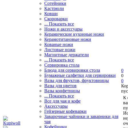
Сотейники
Кастрюли
Ковши
Скороварки
... Показать все
Ножи и аксессуары
Керамические кухонные ножи
Керамотитановые ножи
Кованые ножи
Листовые ножи
Магнитные держатели
... Показать все
Сервировка стола
Блюда для сервировки стола
0
Бумажные салфетки для сервировки
0
Вазы для фруктов, фруктовницы
0
Вазы для цветов
Ко
Вазы конфетницы
пус
... Показать все
К 
Все для чая и кофе
ва
Аксессуары
пу
Гейзерные кофеварки
Ис
Заварочные чайники и заварники для
не
чая
оч
Кофейники