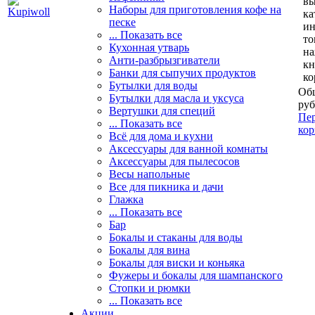
вы
Наборы для приготовления кофе на
ка
песке
и
... Показать все
то
Кухонная утварь
н
Анти-разбрызгиватели
кн
Банки для сыпучих продуктов
ко
Бутылки для воды
Общ
Бутылки для масла и уксуса
руб
Вертушки для специй
Пер
... Показать все
кор
Всё для дома и кухни
Аксессуары для ванной комнаты
Аксессуары для пылесосов
Весы напольные
Все для пикника и дачи
Глажка
... Показать все
Бар
Бокалы и стаканы для воды
Бокалы для вина
Бокалы для виски и коньяка
Фужеры и бокалы для шампанского
Стопки и рюмки
... Показать все
Акции