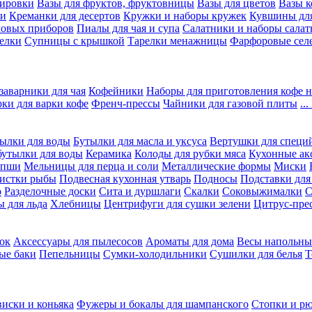
вировки
Вазы для фруктов, фруктовницы
Вазы для цветов
Вазы 
ки
Креманки для десертов
Кружки и наборы кружек
Кувшины дл
ловых приборов
Пиалы для чая и супа
Салатники и наборы салат
елки
Супницы с крышкой
Тарелки менажницы
Фарфоровые сел
заварники для чая
Кофейники
Наборы для приготовления кофе н
рки для варки кофе
Френч-прессы
Чайники для газовой плиты
..
ылки для воды
Бутылки для масла и уксуса
Вертушки для специ
бутылки для воды
Керамика
Колоды для рубки мяса
Кухонные ак
апши
Мельницы для перца и соли
Металлические формы
Миски
чистки рыбы
Подвесная кухонная утварь
Подносы
Подставки для
о
Разделочные доски
Сита и дуршлаги
Скалки
Соковыжималки
С
 для льда
Хлебницы
Центрифуги для сушки зелени
Цитрус-пре
ок
Аксессуары для пылесосов
Ароматы для дома
Весы напольны
ые баки
Пепельницы
Сумки-холодильники
Сушилки для белья
Т
виски и коньяка
Фужеры и бокалы для шампанского
Стопки и р