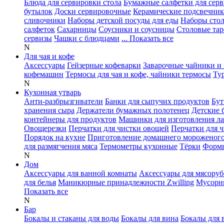
Блюда для сервировки стола
Бумажные салфетки для сер
бутылок
Доски сервировочные
Керамические подсвечни
сливочники
Наборы детской посуды для еды
Наборы сто
салфеток
Сахарницы
Соусники и соусницы
Столовые тар
сервизы
Чашки с блюдцами
... Показать все
N
Для чая и кофе
Аксессуары
Гейзерные кофеварки
Заварочные чайники и 
кофемашин
Термосы для чая и кофе, чайники термосы
Ту
N
Кухонная утварь
Анти-разбрызгиватели
Банки для сыпучих продуктов
Бут
хранения сыра
Держатели бумажных полотенец
Детские 
контейнеры для продуктов
Машинки для изготовления л
Овощерезки
Перчатки для чистки овощей
Перчатки для 
Порядок на кухне
Приготовление домашнего мороженог
для размягчения мяса
Термометры кухонные
Тёрки
Формы
N
Дом
Аксессуары для ванной комнаты
Аксессуары для мясоруб
для белья
Маникюрные принадлежности Zwilling
Мусорн
Показать все
N
Бар
Бокалы и стаканы для воды
Бокалы для вина
Бокалы для 