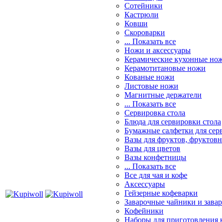
Сотейники
Кастрюли
Ковши
Скороварки
... Показать все
Ножи и аксессуары
Керамические кухонные но
Керамотитановые ножи
Кованые ножи
Листовые ножи
Магнитные держатели
... Показать все
Сервировка стола
Блюда для сервировки стола
Бумажные салфетки для сер
Вазы для фруктов, фруктов
Вазы для цветов
Вазы конфетницы
... Показать все
Все для чая и кофе
Аксессуары
Гейзерные кофеварки
Заварочные чайники и завар
Кофейники
Наборы для приготовления к