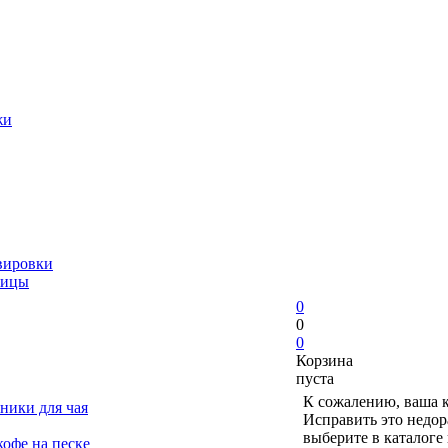
жи
вировки
ницы
0
0
0
Корзина
пуста
К сожалению, ваша к
ники для чая
Исправить это недор
выберите в каталоге
офе на песке