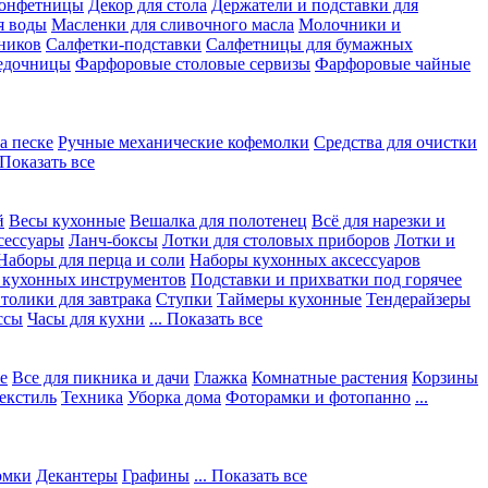
конфетницы
Декор для стола
Держатели и подставки для
я воды
Масленки для сливочного масла
Молочники и
ников
Салфетки-подставки
Салфетницы для бумажных
едочницы
Фарфоровые столовые сервизы
Фарфоровые чайные
а песке
Ручные механические кофемолки
Средства для очистки
. Показать все
й
Весы кухонные
Вешалка для полотенец
Всё для нарезки и
сессуары
Ланч-боксы
Лотки для столовых приборов
Лотки и
Наборы для перца и соли
Наборы кухонных аксессуаров
 кухонных инструментов
Подставки и прихватки под горячее
толики для завтрака
Ступки
Таймеры кухонные
Тендерайзеры
ссы
Часы для кухни
... Показать все
е
Все для пикника и дачи
Глажка
Комнатные растения
Корзины
екстиль
Техника
Уборка дома
Фоторамки и фотопанно
...
юмки
Декантеры
Графины
... Показать все