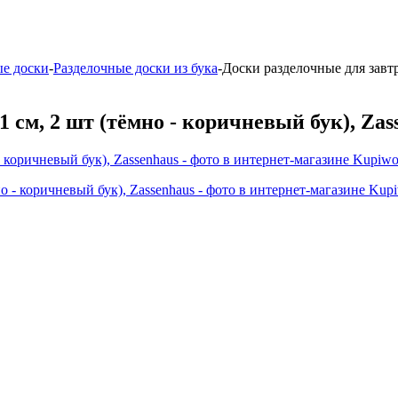
ые доски
-
Разделочные доски из бука
-
Доски разделочные для завтр
 см, 2 шт (тёмно - коричневый бук), Zas