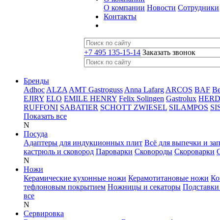
О компании
Новости
Сотрудники
Контакты
+7 495 135-15-14
Заказать звонок
Бренды
Adhoc
ALZA
AMT Gastroguss
Anna Lafarg
ARCOS
BAF
B
EJIRY
ELO
EMILE HENRY
Felix Solingen
Gastrolux
HER
RUFFONI
SABATIER
SCHOTT ZWIESEL
SILAMPOS
SI
Показать все
N
Посуда
Адаптеры для индукционных плит
Всё для выпечки и за
кастрюль и сковород
Пароварки
Сковороды
Скороварки
N
Ножи
Керамические кухонные ножи
Керамотитановые ножи
Ко
тефлоновым покрытием
Ножницы и секаторы
Подставки
все
N
Сервировка