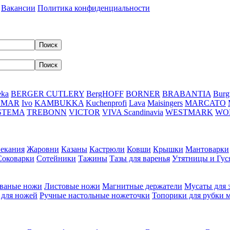
Вакансии
Политика конфиденциальности
eka
BERGER CUTLERY
BergHOFF
BORNER
BRABANTIA
Burg
DMAR
Ivo
KAMBUKKA
Kuchenprofi
Lava
Maisingers
MARCATO
STEMA
TREBONN
VICTOR
VIVA Scandinavia
WESTMARK
WO
пекания
Жаровни
Казаны
Кастрюли
Ковши
Крышки
Мантоварки
Соковарки
Сотейники
Тажины
Тазы для варенья
Утятницы и Гу
ваные ножи
Листовые ножи
Магнитные держатели
Мусаты для 
 для ножей
Ручные настольные ножеточки
Топорики для рубки 