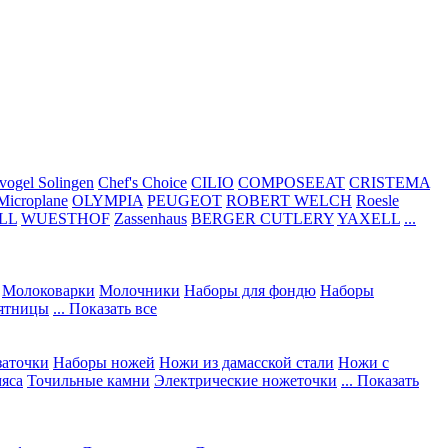
vogel Solingen
Chef's Choice
CILIO
COMPOSEEAT
CRISTEMA
Microplane
OLYMPIA
PEUGEOT
ROBERT WELCH
Roesle
LL
WUESTHOF
Zassenhaus
BERGER CUTLERY
YAXELL
...
Молоковарки
Молочники
Наборы для фондю
Наборы
сятницы
... Показать все
заточки
Наборы ножей
Ножи из дамасской стали
Ножи с
мяса
Точильные камни
Электрические ножеточки
... Показать