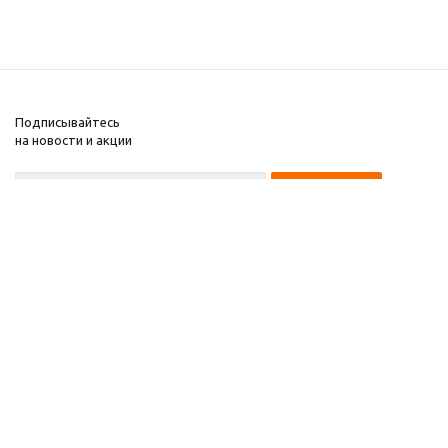
Подписывайтесь
на новости и акции
+7 495 135-15-14
2008-2025 Kupiwoll
Компания
Информация
Помощь