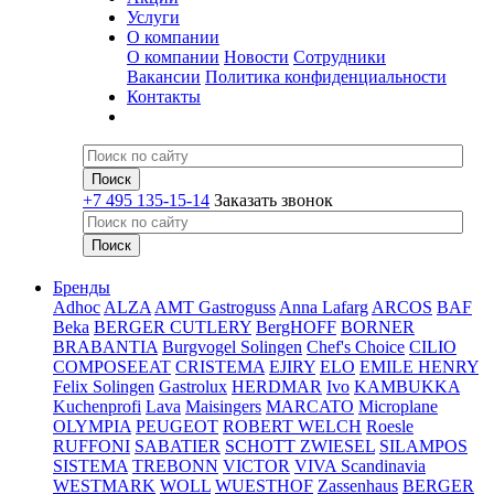
Услуги
О компании
О компании
Новости
Сотрудники
Вакансии
Политика конфиденциальности
Контакты
+7 495 135-15-14
Заказать звонок
Бренды
Adhoc
ALZA
AMT Gastroguss
Anna Lafarg
ARCOS
BAF
Beka
BERGER CUTLERY
BergHOFF
BORNER
BRABANTIA
Burgvogel Solingen
Chef's Choice
CILIO
COMPOSEEAT
CRISTEMA
EJIRY
ELO
EMILE HENRY
Felix Solingen
Gastrolux
HERDMAR
Ivo
KAMBUKKA
Kuchenprofi
Lava
Maisingers
MARCATO
Microplane
OLYMPIA
PEUGEOT
ROBERT WELCH
Roesle
RUFFONI
SABATIER
SCHOTT ZWIESEL
SILAMPOS
SISTEMA
TREBONN
VICTOR
VIVA Scandinavia
WESTMARK
WOLL
WUESTHOF
Zassenhaus
BERGER