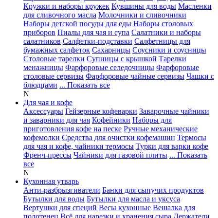
Кружки и наборы кружек
Кувшины для воды
Масленки
для сливочного масла
Молочники и сливочники
Наборы детской посуды для еды
Наборы столовых
приборов
Пиалы для чая и супа
Салатники и наборы
салатников
Салфетки-подставки
Салфетницы для
бумажных салфеток
Сахарницы
Соусники и соусницы
Столовые тарелки
Супницы с крышкой
Тарелки
менажницы
Фарфоровые селедочницы
Фарфоровые
столовые сервизы
Фарфоровые чайные сервизы
Чашки с
блюдцами
... Показать все
N
Для чая и кофе
Аксессуары
Гейзерные кофеварки
Заварочные чайники
и заварники для чая
Кофейники
Наборы для
приготовления кофе на песке
Ручные механические
кофемолки
Средства для очистки кофемашин
Термосы
для чая и кофе, чайники термосы
Турки для варки кофе
Френч-прессы
Чайники для газовой плиты
... Показать
все
N
Кухонная утварь
Анти-разбрызгиватели
Банки для сыпучих продуктов
Бутылки для воды
Бутылки для масла и уксуса
Вертушки для специй
Весы кухонные
Вешалка для
полотенец
Всё для нарезки и хранения сыра
Держатели