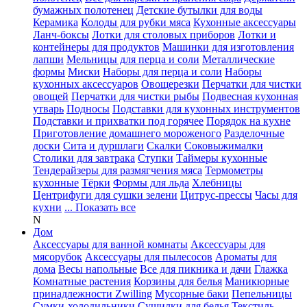
бумажных полотенец
Детские бутылки для воды
Керамика
Колоды для рубки мяса
Кухонные аксессуары
Ланч-боксы
Лотки для столовых приборов
Лотки и
контейнеры для продуктов
Машинки для изготовления
лапши
Мельницы для перца и соли
Металлические
формы
Миски
Наборы для перца и соли
Наборы
кухонных аксессуаров
Овощерезки
Перчатки для чистки
овощей
Перчатки для чистки рыбы
Подвесная кухонная
утварь
Подносы
Подставки для кухонных инструментов
Подставки и прихватки под горячее
Порядок на кухне
Приготовление домашнего мороженого
Разделочные
доски
Сита и дуршлаги
Скалки
Соковыжималки
Столики для завтрака
Ступки
Таймеры кухонные
Тендерайзеры для размягчения мяса
Термометры
кухонные
Тёрки
Формы для льда
Хлебницы
Центрифуги для сушки зелени
Цитрус-прессы
Часы для
кухни
... Показать все
N
Дом
Аксессуары для ванной комнаты
Аксессуары для
мясорубок
Аксессуары для пылесосов
Ароматы для
дома
Весы напольные
Все для пикника и дачи
Глажка
Комнатные растения
Корзины для белья
Маникюрные
принадлежности Zwilling
Мусорные баки
Пепельницы
Сумки-холодильники
Сушилки для белья
Текстиль