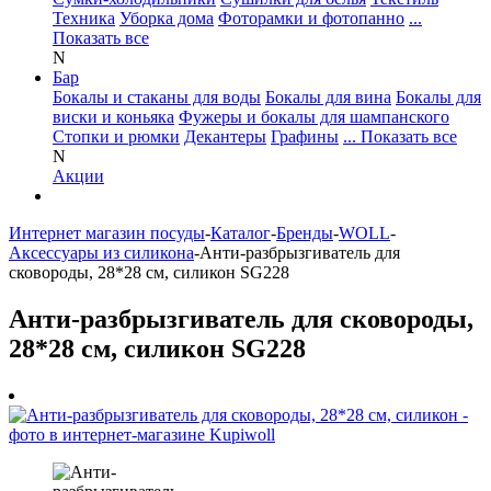
Техника
Уборка дома
Фоторамки и фотопанно
...
Показать все
N
Бар
Бокалы и стаканы для воды
Бокалы для вина
Бокалы для
виски и коньяка
Фужеры и бокалы для шампанского
Стопки и рюмки
Декантеры
Графины
... Показать все
N
Акции
Интернет магазин посуды
-
Каталог
-
Бренды
-
WOLL
-
Аксессуары из силикона
-
Анти-разбрызгиватель для
сковороды, 28*28 cм, силикон SG228
Анти-разбрызгиватель для сковороды,
28*28 cм, силикон SG228