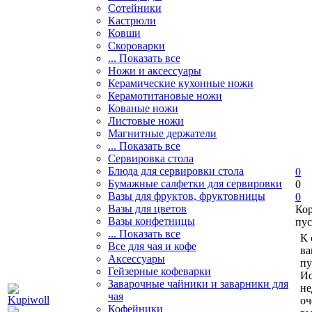
Сотейники
Кастрюли
Ковши
Скороварки
... Показать все
Ножи и аксессуары
Керамические кухонные ножи
Керамотитановые ножи
Кованые ножи
Листовые ножи
Магнитные держатели
... Показать все
Сервировка стола
Блюда для сервировки стола
0
Бумажные салфетки для сервировки
0
Вазы для фруктов, фруктовницы
0
Вазы для цветов
Ко
Вазы конфетницы
пус
... Показать все
К 
Все для чая и кофе
ва
Аксессуары
пу
Гейзерные кофеварки
Ис
Заварочные чайники и заварники для
не
чая
оч
Кофейники