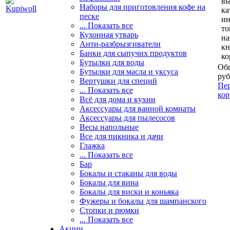
вы
Наборы для приготовления кофе на
ка
песке
и
... Показать все
то
Кухонная утварь
н
Анти-разбрызгиватели
кн
Банки для сыпучих продуктов
ко
Бутылки для воды
Общ
Бутылки для масла и уксуса
руб
Вертушки для специй
Пер
... Показать все
кор
Всё для дома и кухни
Аксессуары для ванной комнаты
Аксессуары для пылесосов
Весы напольные
Все для пикника и дачи
Глажка
... Показать все
Бар
Бокалы и стаканы для воды
Бокалы для вина
Бокалы для виски и коньяка
Фужеры и бокалы для шампанского
Стопки и рюмки
... Показать все
Акции