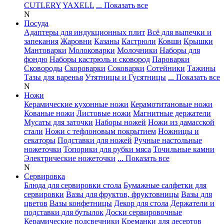
CUTLERY
YAXELL
... Показать все
N
Посуда
Адаптеры для индукционных плит
Всё для выпечки и
запекания
Жаровни
Казаны
Кастрюли
Ковши
Крышки
Мантоварки
Молоковарки
Молочники
Наборы для
фондю
Наборы кастрюль и сковород
Пароварки
Сковороды
Скороварки
Соковарки
Сотейники
Тажины
Тазы для варенья
Утятницы и Гусятницы
... Показать все
N
Ножи
Керамические кухонные ножи
Керамотитановые ножи
Кованые ножи
Листовые ножи
Магнитные держатели
Мусаты для заточки
Наборы ножей
Ножи из дамасской
стали
Ножи с тефлоновым покрытием
Ножницы и
секаторы
Подставки для ножей
Ручные настольные
ножеточки
Топорики для рубки мяса
Точильные камни
Электрические ножеточки
... Показать все
N
Сервировка
Блюда для сервировки стола
Бумажные салфетки для
сервировки
Вазы для фруктов, фруктовницы
Вазы для
цветов
Вазы конфетницы
Декор для стола
Держатели и
подставки для бутылок
Доски сервировочные
Керамические подсвечники
Креманки для десертов