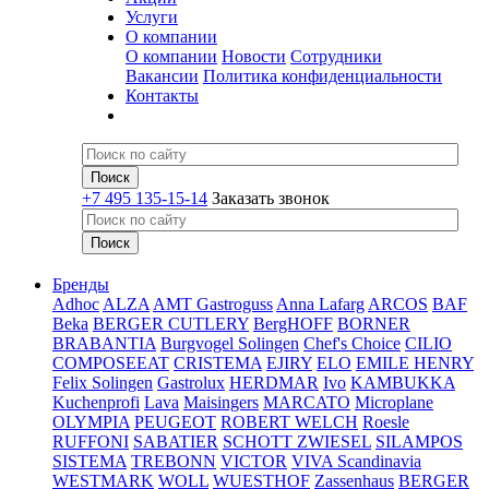
Услуги
О компании
О компании
Новости
Сотрудники
Вакансии
Политика конфиденциальности
Контакты
+7 495 135-15-14
Заказать звонок
Бренды
Adhoc
ALZA
AMT Gastroguss
Anna Lafarg
ARCOS
BAF
Beka
BERGER CUTLERY
BergHOFF
BORNER
BRABANTIA
Burgvogel Solingen
Chef's Choice
CILIO
COMPOSEEAT
CRISTEMA
EJIRY
ELO
EMILE HENRY
Felix Solingen
Gastrolux
HERDMAR
Ivo
KAMBUKKA
Kuchenprofi
Lava
Maisingers
MARCATO
Microplane
OLYMPIA
PEUGEOT
ROBERT WELCH
Roesle
RUFFONI
SABATIER
SCHOTT ZWIESEL
SILAMPOS
SISTEMA
TREBONN
VICTOR
VIVA Scandinavia
WESTMARK
WOLL
WUESTHOF
Zassenhaus
BERGER