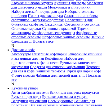
Кружки и наборы кружек
Кувшины для воды
Масленки
для сливочного масла
Молочники и сливочники
Наборы детской посуды для еды
Наборы столовых
приборов
Пиалы для чая и супа
Салатники и наборы
салатников
Салфетки-подставки
Салфетницы для
бумажных салфеток
Сахарницы
Соусники и соусницы
Столовые тарелки
Супницы с крышкой
Тарелки
менажницы
Фарфоровые селедочницы
Фарфоровые
столовые сервизы
Фарфоровые чайные сервизы
Чашки с
блюдцами
... Показать все
N
Для чая и кофе
Аксессуары
Гейзерные кофеварки
Заварочные чайники
и заварники для чая
Кофейники
Наборы для
приготовления кофе на песке
Ручные механические
кофемолки
Средства для очистки кофемашин
Термосы
для чая и кофе, чайники термосы
Турки для варки кофе
Френч-прессы
Чайники для газовой плиты
... Показать
все
N
Кухонная утварь
Анти-разбрызгиватели
Банки для сыпучих продуктов
Бутылки для воды
Бутылки для масла и уксуса
Вертушки для специй
Весы кухонные
Вешалка для
полотенец
Всё для нарезки и хранения сыра
Держатели