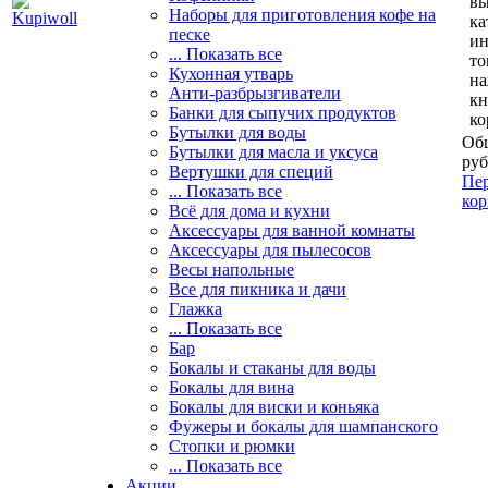
вы
Наборы для приготовления кофе на
ка
песке
и
... Показать все
то
Кухонная утварь
н
Анти-разбрызгиватели
кн
Банки для сыпучих продуктов
ко
Бутылки для воды
Общ
Бутылки для масла и уксуса
руб
Вертушки для специй
Пер
... Показать все
кор
Всё для дома и кухни
Аксессуары для ванной комнаты
Аксессуары для пылесосов
Весы напольные
Все для пикника и дачи
Глажка
... Показать все
Бар
Бокалы и стаканы для воды
Бокалы для вина
Бокалы для виски и коньяка
Фужеры и бокалы для шампанского
Стопки и рюмки
... Показать все
Акции