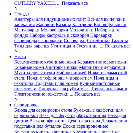
CUTLERY
YAXELL
... Показать все
N
Посуда
Адаптеры для индукционных плит
Всё для выпечки и
запекания
Жаровни
Казаны
Кастрюли
Ковши
Крышки
Мантоварки
Молоковарки
Молочники
Наборы для
фондю
Наборы кастрюль и сковород
Пароварки
Сковороды
Скороварки
Соковарки
Сотейники
Тажины
Тазы для варенья
Утятницы и Гусятницы
... Показать все
N
Ножи
Керамические кухонные ножи
Керамотитановые ножи
Кованые ножи
Листовые ножи
Магнитные держатели
Мусаты для заточки
Наборы ножей
Ножи из дамасской
стали
Ножи с тефлоновым покрытием
Ножницы и
секаторы
Подставки для ножей
Ручные настольные
ножеточки
Топорики для рубки мяса
Точильные камни
Электрические ножеточки
... Показать все
N
Сервировка
Блюда для сервировки стола
Бумажные салфетки для
сервировки
Вазы для фруктов, фруктовницы
Вазы для
цветов
Вазы конфетницы
Декор для стола
Держатели и
подставки для бутылок
Доски сервировочные
Керамические подсвечники
Креманки для десертов