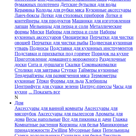
бумажных полотенец
Детские бутылки для воды
Керамика
Колоды для рубки мяса
Кухонные аксессуары
Ланч-боксы
Лотки для столовых приборов
Лотки и
контейнеры для продуктов
Машинки для изготовления
лапши
Мельницы для перца и соли
Металлические
формы
Миски
Наборы для перца и соли
Наборы
кухонных аксессуаров
Овощерезки
Перчатки для чистки
овощей
Перчатки для чистки рыбы
Подвесная кухонная
утварь
Подносы
Подставки для кухонных инструментов
Подставки и прихватки под горячее
Порядок на кухне
Приготовление домашнего мороженого
Разделочные
доски
Сита и дуршлаги
Скалки
Соковыжималки
Столики для завтрака
Ступки
Таймеры кухонные
Тендерайзеры для размягчения мяса
Термометры
кухонные
Тёрки
Формы для льда
Хлебницы
Центрифуги для сушки зелени
Цитрус-прессы
Часы для
кухни
... Показать все
N
Дом
Аксессуары для ванной комнаты
Аксессуары для
мясорубок
Аксессуары для пылесосов
Ароматы для
дома
Весы напольные
Все для пикника и дачи
Глажка
Комнатные растения
Корзины для белья
Маникюрные
принадлежности Zwilling
Мусорные баки
Пепельницы
Сумки-холодильники
Сушилки для белья
Текстиль