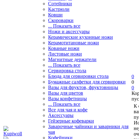
Сотейники
Кастрюли
Ковши
Скороварки
... Показать все
Ножи и аксессуары
Керамические кухонные ножи
Керамотитановые ножи
Кованые ножи
Листовые ножи
Магнитные держатели
... Показать все
Сервировка стола
Блюда для сервировки стола
0
Бумажные салфетки для сервировки
0
Вазы для фруктов, фруктовницы
0
Вазы для цветов
Ко
Вазы конфетницы
пус
... Показать все
К 
Все для чая и кофе
ва
Аксессуары
пу
Гейзерные кофеварки
Ис
Заварочные чайники и заварники для
не
чая
оч
Кофейники