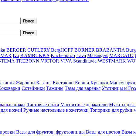
eka
BERGER CUTLERY
BergHOFF
BORNER
BRABANTIA
Burg
DMAR
Ivo
KAMBUKKA
Kuchenprofi
Lava
Maisingers
MARCATO
STEMA
TREBONN
VICTOR
VIVA Scandinavia
WESTMARK
WO
пекания
Жаровни
Казаны
Кастрюли
Ковши
Крышки
Мантоварки
Соковарки
Сотейники
Тажины
Тазы для варенья
Утятницы и Гу
ваные ножи
Листовые ножи
Магнитные держатели
Мусаты для 
 для ножей
Ручные настольные ножеточки
Топорики для рубки 
вировки
Вазы для фруктов, фруктовницы
Вазы для цветов
Вазы 