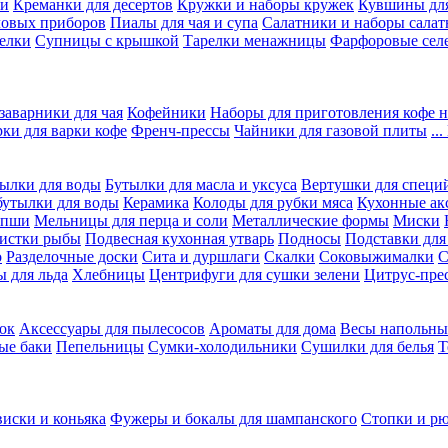
ки
Креманки для десертов
Кружки и наборы кружек
Кувшины дл
ловых приборов
Пиалы для чая и супа
Салатники и наборы салат
елки
Супницы с крышкой
Тарелки менажницы
Фарфоровые сел
заварники для чая
Кофейники
Наборы для приготовления кофе н
рки для варки кофе
Френч-прессы
Чайники для газовой плиты
..
ылки для воды
Бутылки для масла и уксуса
Вертушки для специ
бутылки для воды
Керамика
Колоды для рубки мяса
Кухонные ак
апши
Мельницы для перца и соли
Металлические формы
Миски
чистки рыбы
Подвесная кухонная утварь
Подносы
Подставки для
о
Разделочные доски
Сита и дуршлаги
Скалки
Соковыжималки
С
 для льда
Хлебницы
Центрифуги для сушки зелени
Цитрус-пре
ок
Аксессуары для пылесосов
Ароматы для дома
Весы напольны
ые баки
Пепельницы
Сумки-холодильники
Сушилки для белья
Т
виски и коньяка
Фужеры и бокалы для шампанского
Стопки и р