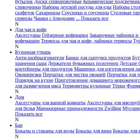
бутылок
Доски сервировочные
Керамические подсвечни
сливочники
Наборы детской посуды для еды
Наборы сто
салфеток
Сахарницы
Соусники и соусницы
Столовые тар
сервизы
Чашки с блюдцами
... Показать все
N
Для чая и кофе
Аксессуары
Гейзерные кофеварки
Заварочные чайники и 
кофемашин
Термосы для чая и кофе, чайники термосы
Ту
N
Кухонная утварь
Анти-разбрызгиватели
Банки для сыпучих продуктов
Бут
хранения сыра
Держатели бумажных полотенец
Детские 
контейнеры для продуктов
Машинки для изготовления л
Овощерезки
Перчатки для чистки овощей
Перчатки для 
Порядок на кухне
Приготовление домашнего мороженог
для размягчения мяса
Термометры кухонные
Тёрки
Формы
N
Дом
Аксессуары для ванной комнаты
Аксессуары для мясоруб
для белья
Маникюрные принадлежности Zwilling
Мусорн
Показать все
N
Бар
Бокалы и стаканы для воды
Бокалы для вина
Бокалы для 
N