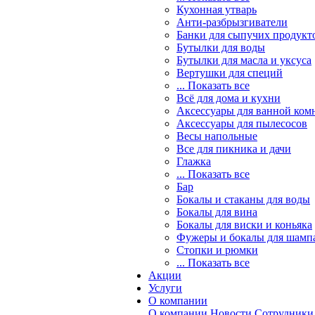
Кухонная утварь
Анти-разбрызгиватели
Банки для сыпучих продукт
Бутылки для воды
Бутылки для масла и уксуса
Вертушки для специй
... Показать все
Всё для дома и кухни
Аксессуары для ванной ком
Аксессуары для пылесосов
Весы напольные
Все для пикника и дачи
Глажка
... Показать все
Бар
Бокалы и стаканы для воды
Бокалы для вина
Бокалы для виски и коньяка
Фужеры и бокалы для шамп
Стопки и рюмки
... Показать все
Акции
Услуги
О компании
О компании
Новости
Сотрудники