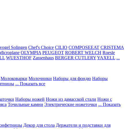
vogel Solingen
Chef's Choice
CILIO
COMPOSEEAT
CRISTEMA
Microplane
OLYMPIA
PEUGEOT
ROBERT WELCH
Roesle
LL
WUESTHOF
Zassenhaus
BERGER CUTLERY
YAXELL
...
Молоковарки
Молочники
Наборы для фондю
Наборы
сятницы
... Показать все
заточки
Наборы ножей
Ножи из дамасской стали
Ножи с
мяса
Точильные камни
Электрические ножеточки
... Показать
конфетницы
Декор для стола
Держатели и подставки для