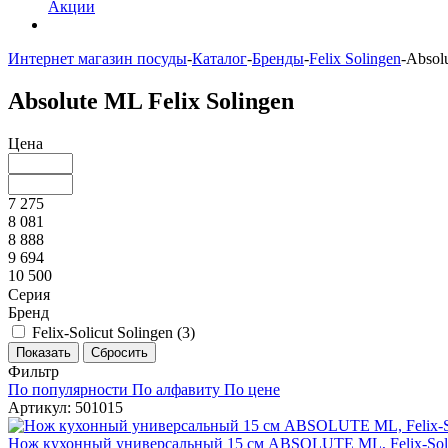
Акции
Интернет магазин посуды
-
Каталог
-
Бренды
-
Felix Solingen
-
Absol
Absolute ML Felix Solingen
Цена
7 275
8 081
8 888
9 694
10 500
Серия
Бренд
Felix-Solicut Solingen (
3
)
Фильтр
По популярности
По алфавиту
По цене
Артикул: 501015
Нож кухонный универсальный 15 см ABSOLUTE ML, Felix-Solu