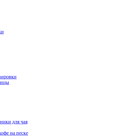
жи
вировки
ницы
ники для чая
офе на песке