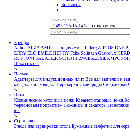
Контакты
+7 495 135-15-14
Заказать звонок
Бренды
Adhoc
ALZA
AMT Gastroguss
Anna Lafarg
ARCOS
BAF
B
EJIRY
ELO
EMILE HENRY
Felix Solingen
Gastrolux
HER
RUFFONI
SABATIER
SCHOTT ZWIESEL
SILAMPOS
SI
Показать все
N
Посуда
Адаптеры для индукционных плит
Всё для выпечки и за
кастрюль и сковород
Пароварки
Сковороды
Скороварки
N
Ножи
Керамические кухонные ножи
Керамотитановые ножи
Ко
тефлоновым покрытием
Ножницы и секаторы
Подставки
все
N
Сервировка
Блюда для сервировки стола
Бумажные салфетки для сер