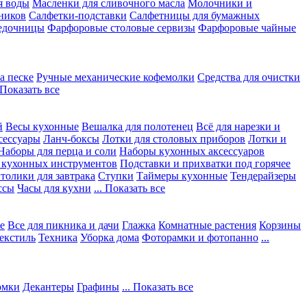
я воды
Масленки для сливочного масла
Молочники и
ников
Салфетки-подставки
Салфетницы для бумажных
едочницы
Фарфоровые столовые сервизы
Фарфоровые чайные
а песке
Ручные механические кофемолки
Средства для очистки
. Показать все
й
Весы кухонные
Вешалка для полотенец
Всё для нарезки и
сессуары
Ланч-боксы
Лотки для столовых приборов
Лотки и
Наборы для перца и соли
Наборы кухонных аксессуаров
 кухонных инструментов
Подставки и прихватки под горячее
толики для завтрака
Ступки
Таймеры кухонные
Тендерайзеры
ссы
Часы для кухни
... Показать все
е
Все для пикника и дачи
Глажка
Комнатные растения
Корзины
екстиль
Техника
Уборка дома
Фоторамки и фотопанно
...
юмки
Декантеры
Графины
... Показать все