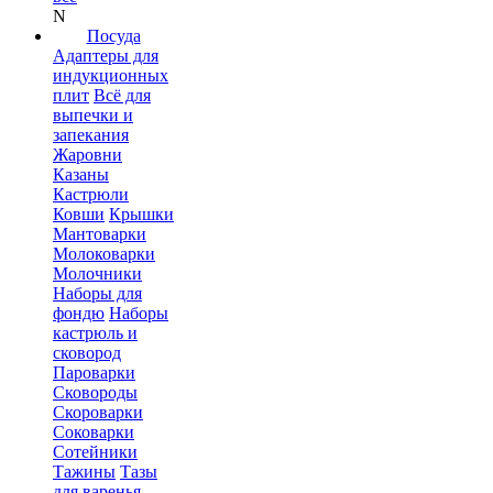
N
Посуда
Адаптеры для
индукционных
плит
Всё для
выпечки и
запекания
Жаровни
Казаны
Кастрюли
Ковши
Крышки
Мантоварки
Молоковарки
Молочники
Наборы для
фондю
Наборы
кастрюль и
сковород
Пароварки
Сковороды
Скороварки
Соковарки
Сотейники
Тажины
Тазы
для варенья