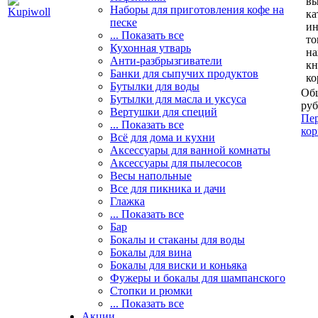
вы
Наборы для приготовления кофе на
ка
песке
и
... Показать все
то
Кухонная утварь
н
Анти-разбрызгиватели
кн
Банки для сыпучих продуктов
ко
Бутылки для воды
Общ
Бутылки для масла и уксуса
руб
Вертушки для специй
Пер
... Показать все
кор
Всё для дома и кухни
Аксессуары для ванной комнаты
Аксессуары для пылесосов
Весы напольные
Все для пикника и дачи
Глажка
... Показать все
Бар
Бокалы и стаканы для воды
Бокалы для вина
Бокалы для виски и коньяка
Фужеры и бокалы для шампанского
Стопки и рюмки
... Показать все
Акции