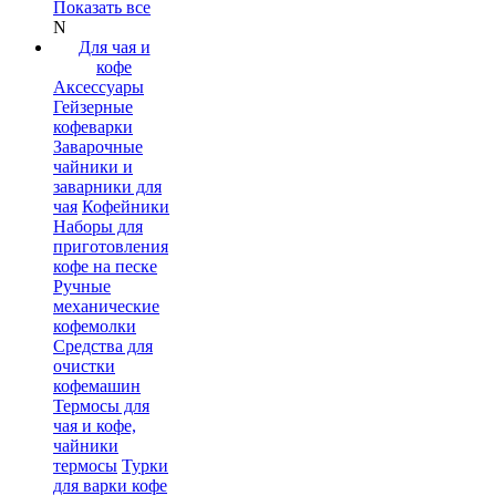
Показать все
N
Для чая и
кофе
Аксессуары
Гейзерные
кофеварки
Заварочные
чайники и
заварники для
чая
Кофейники
Наборы для
приготовления
кофе на песке
Ручные
механические
кофемолки
Средства для
очистки
кофемашин
Термосы для
чая и кофе,
чайники
термосы
Турки
для варки кофе