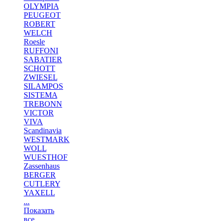
OLYMPIA
PEUGEOT
ROBERT
WELCH
Roesle
RUFFONI
SABATIER
SCHOTT
ZWIESEL
SILAMPOS
SISTEMA
TREBONN
VICTOR
VIVA
Scandinavia
WESTMARK
WOLL
WUESTHOF
Zassenhaus
BERGER
CUTLERY
YAXELL
...
Показать
все