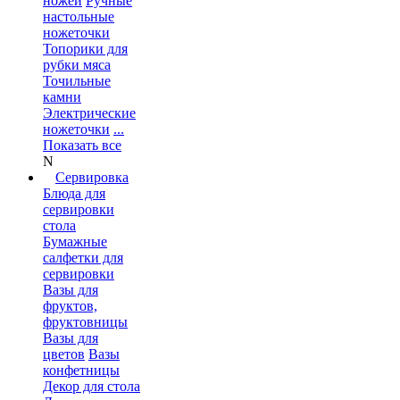
ножей
Ручные
настольные
ножеточки
Топорики для
рубки мяса
Точильные
камни
Электрические
ножеточки
...
Показать все
N
Сервировка
Блюда для
сервировки
стола
Бумажные
салфетки для
сервировки
Вазы для
фруктов,
фруктовницы
Вазы для
цветов
Вазы
конфетницы
Декор для стола