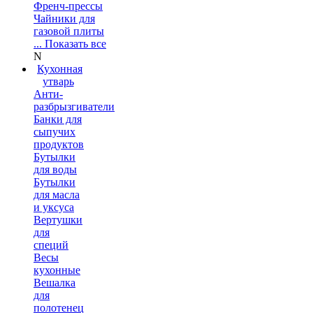
Френч-прессы
Чайники для
газовой плиты
... Показать все
N
Кухонная
утварь
Анти-
разбрызгиватели
Банки для
сыпучих
продуктов
Бутылки
для воды
Бутылки
для масла
и уксуса
Вертушки
для
специй
Весы
кухонные
Вешалка
для
полотенец