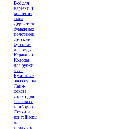
Всё для
нарезки и
хранения
сыра
Держатели
бумажных
полотенец
Детские
бутылки
для воды
Керамика
Колоды
для рубки
мяса
Кухонные
аксессуары
Ланч-
боксы
Лотки для
столовых
приборов
Лотки и
контейнеры
для
продуктов