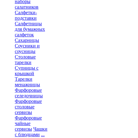
наборы
салатников
Салфетки-
подставки
Салфетницы
для бумажных
салфеток
Сахарницы
Соусники и
соусницы
Столовые
тарелки
Супницы с
крышкой
Тарелки
менажницы
Фарфоровые
селедочницы
Фарфоровые
столовые
сервизы
Фарфоровые
чайные
сервизы
Чашки
с блюдцами
...