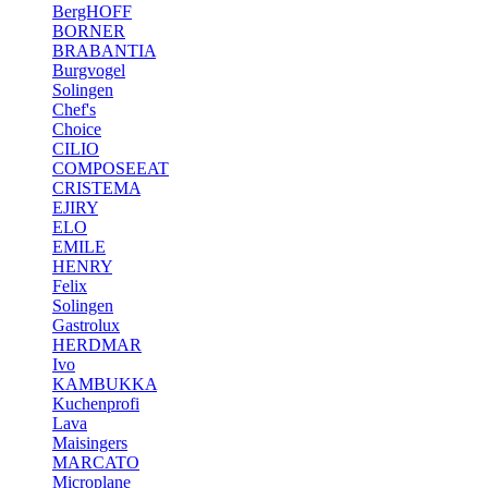
BergHOFF
BORNER
BRABANTIA
Burgvogel
Solingen
Chef's
Choice
CILIO
COMPOSEEAT
CRISTEMA
EJIRY
ELO
EMILE
HENRY
Felix
Solingen
Gastrolux
HERDMAR
Ivo
KAMBUKKA
Kuchenprofi
Lava
Maisingers
MARCATO
Microplane