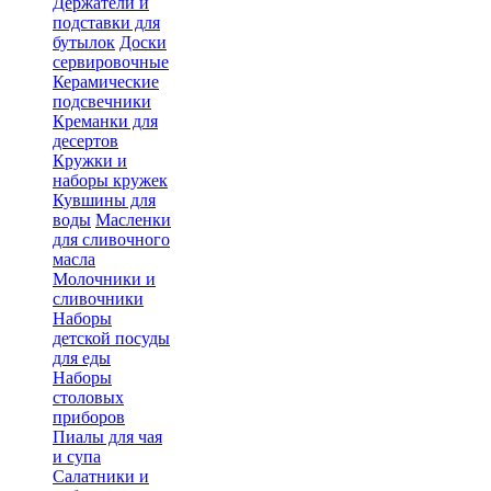
Держатели и
подставки для
бутылок
Доски
сервировочные
Керамические
подсвечники
Креманки для
десертов
Кружки и
наборы кружек
Кувшины для
воды
Масленки
для сливочного
масла
Молочники и
сливочники
Наборы
детской посуды
для еды
Наборы
столовых
приборов
Пиалы для чая
и супа
Салатники и