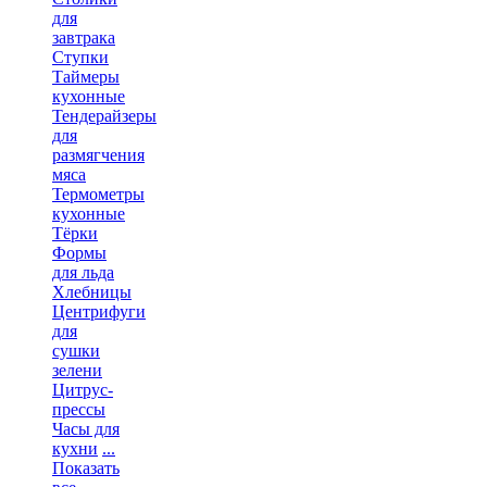
для
завтрака
Ступки
Таймеры
кухонные
Тендерайзеры
для
размягчения
мяса
Термометры
кухонные
Тёрки
Формы
для льда
Хлебницы
Центрифуги
для
сушки
зелени
Цитрус-
прессы
Часы для
кухни
...
Показать