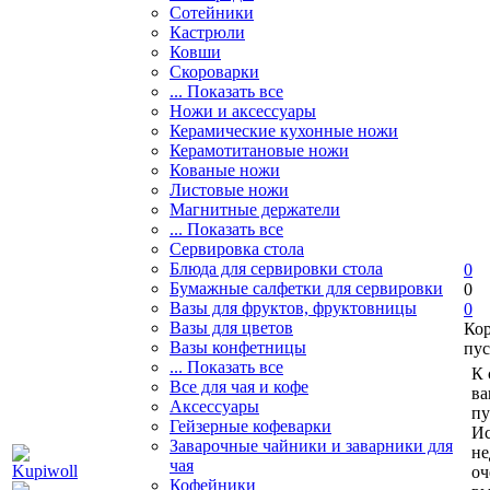
Сотейники
Кастрюли
Ковши
Скороварки
... Показать все
Ножи и аксессуары
Керамические кухонные ножи
Керамотитановые ножи
Кованые ножи
Листовые ножи
Магнитные держатели
... Показать все
Сервировка стола
Блюда для сервировки стола
0
Бумажные салфетки для сервировки
0
Вазы для фруктов, фруктовницы
0
Вазы для цветов
Ко
Вазы конфетницы
пус
... Показать все
К 
Все для чая и кофе
ва
Аксессуары
пу
Гейзерные кофеварки
Ис
Заварочные чайники и заварники для
не
чая
оч
Кофейники