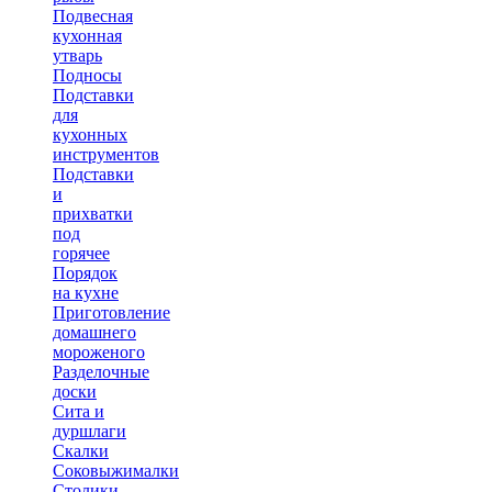
Подвесная
кухонная
утварь
Подносы
Подставки
для
кухонных
инструментов
Подставки
и
прихватки
под
горячее
Порядок
на кухне
Приготовление
домашнего
мороженого
Разделочные
доски
Сита и
дуршлаги
Скалки
Соковыжималки
Столики