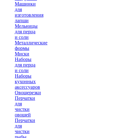
Машинки
для
изготовления
лапши
Мельницы
для перца
и соли
Металлические
формы
Миски
Наборы
для перца
и соли
Наборы
кухонных
аксессуаров
Овощерезки
Перчатки
для
чистки
овощей
Перчатки
для
чистки
рыбы