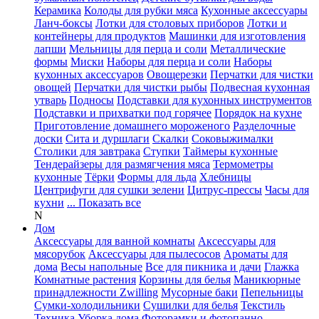
Керамика
Колоды для рубки мяса
Кухонные аксессуары
Ланч-боксы
Лотки для столовых приборов
Лотки и
контейнеры для продуктов
Машинки для изготовления
лапши
Мельницы для перца и соли
Металлические
формы
Миски
Наборы для перца и соли
Наборы
кухонных аксессуаров
Овощерезки
Перчатки для чистки
овощей
Перчатки для чистки рыбы
Подвесная кухонная
утварь
Подносы
Подставки для кухонных инструментов
Подставки и прихватки под горячее
Порядок на кухне
Приготовление домашнего мороженого
Разделочные
доски
Сита и дуршлаги
Скалки
Соковыжималки
Столики для завтрака
Ступки
Таймеры кухонные
Тендерайзеры для размягчения мяса
Термометры
кухонные
Тёрки
Формы для льда
Хлебницы
Центрифуги для сушки зелени
Цитрус-прессы
Часы для
кухни
... Показать все
N
Дом
Аксессуары для ванной комнаты
Аксессуары для
мясорубок
Аксессуары для пылесосов
Ароматы для
дома
Весы напольные
Все для пикника и дачи
Глажка
Комнатные растения
Корзины для белья
Маникюрные
принадлежности Zwilling
Мусорные баки
Пепельницы
Сумки-холодильники
Сушилки для белья
Текстиль
Техника
Уборка дома
Фоторамки и фотопанно
...