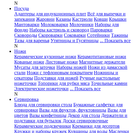
N
Посуда
Адаптеры для индукционных плит
Всё для выпечки и
запекания
Жаровни
Казаны
Кастрюли
Ковши
Крышки
Мантоварки
Молоковарки
Молочники
Наборы для
фондю
Наборы кастрюль и сковород
Пароварки
Сковороды
Скороварки
Соковарки
Сотейники
Тажины
Тазы для варенья
Утятницы и Гусятницы
... Показать все
N
Ножи
Керамические кухонные ножи
Керамотитановые ножи
Кованые ножи
Листовые ножи
Магнитные держатели
Мусаты для заточки
Наборы ножей
Ножи из дамасской
стали
Ножи с тефлоновым покрытием
Ножницы и
секаторы
Подставки для ножей
Ручные настольные
ножеточки
Топорики для рубки мяса
Точильные камни
Электрические ножеточки
... Показать все
N
Сервировка
Блюда для сервировки стола
Бумажные салфетки для
сервировки
Вазы для фруктов, фруктовницы
Вазы для
цветов
Вазы конфетницы
Декор для стола
Держатели и
подставки для бутылок
Доски сервировочные
Керамические подсвечники
Креманки для десертов
Кружки и наборы кружек
Кувшины для воды
Масленки