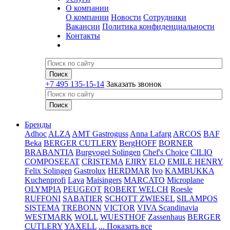
О компании
О компании
Новости
Сотрудники
Вакансии
Политика конфиденциальности
Контакты
+7 495 135-15-14
Заказать звонок
Бренды
Adhoc
ALZA
AMT Gastroguss
Anna Lafarg
ARCOS
BAF
Beka
BERGER CUTLERY
BergHOFF
BORNER
BRABANTIA
Burgvogel Solingen
Chef's Choice
CILIO
COMPOSEEAT
CRISTEMA
EJIRY
ELO
EMILE HENRY
Felix Solingen
Gastrolux
HERDMAR
Ivo
KAMBUKKA
Kuchenprofi
Lava
Maisingers
MARCATO
Microplane
OLYMPIA
PEUGEOT
ROBERT WELCH
Roesle
RUFFONI
SABATIER
SCHOTT ZWIESEL
SILAMPOS
SISTEMA
TREBONN
VICTOR
VIVA Scandinavia
WESTMARK
WOLL
WUESTHOF
Zassenhaus
BERGER
CUTLERY
YAXELL
... Показать все