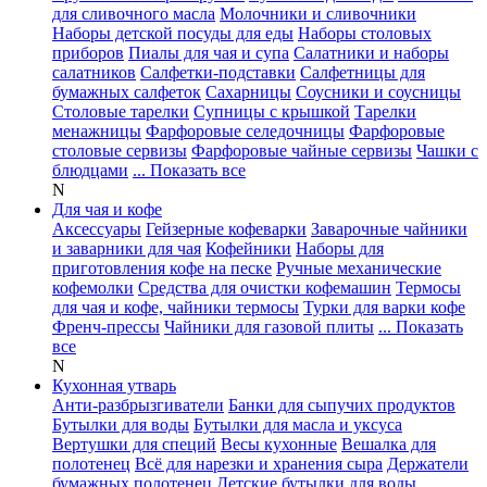
для сливочного масла
Молочники и сливочники
Наборы детской посуды для еды
Наборы столовых
приборов
Пиалы для чая и супа
Салатники и наборы
салатников
Салфетки-подставки
Салфетницы для
бумажных салфеток
Сахарницы
Соусники и соусницы
Столовые тарелки
Супницы с крышкой
Тарелки
менажницы
Фарфоровые селедочницы
Фарфоровые
столовые сервизы
Фарфоровые чайные сервизы
Чашки с
блюдцами
... Показать все
N
Для чая и кофе
Аксессуары
Гейзерные кофеварки
Заварочные чайники
и заварники для чая
Кофейники
Наборы для
приготовления кофе на песке
Ручные механические
кофемолки
Средства для очистки кофемашин
Термосы
для чая и кофе, чайники термосы
Турки для варки кофе
Френч-прессы
Чайники для газовой плиты
... Показать
все
N
Кухонная утварь
Анти-разбрызгиватели
Банки для сыпучих продуктов
Бутылки для воды
Бутылки для масла и уксуса
Вертушки для специй
Весы кухонные
Вешалка для
полотенец
Всё для нарезки и хранения сыра
Держатели
бумажных полотенец
Детские бутылки для воды