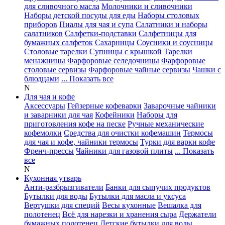
для сливочного масла
Молочники и сливочники
Наборы детской посуды для еды
Наборы столовых
приборов
Пиалы для чая и супа
Салатники и наборы
салатников
Салфетки-подставки
Салфетницы для
бумажных салфеток
Сахарницы
Соусники и соусницы
Столовые тарелки
Супницы с крышкой
Тарелки
менажницы
Фарфоровые селедочницы
Фарфоровые
столовые сервизы
Фарфоровые чайные сервизы
Чашки с
блюдцами
... Показать все
N
Для чая и кофе
Аксессуары
Гейзерные кофеварки
Заварочные чайники
и заварники для чая
Кофейники
Наборы для
приготовления кофе на песке
Ручные механические
кофемолки
Средства для очистки кофемашин
Термосы
для чая и кофе, чайники термосы
Турки для варки кофе
Френч-прессы
Чайники для газовой плиты
... Показать
все
N
Кухонная утварь
Анти-разбрызгиватели
Банки для сыпучих продуктов
Бутылки для воды
Бутылки для масла и уксуса
Вертушки для специй
Весы кухонные
Вешалка для
полотенец
Всё для нарезки и хранения сыра
Держатели
бумажных полотенец
Детские бутылки для воды