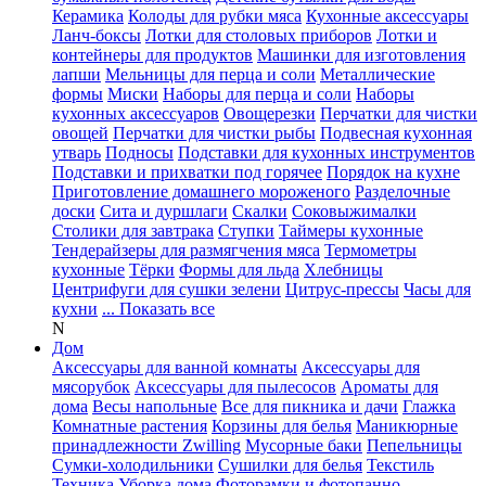
Керамика
Колоды для рубки мяса
Кухонные аксессуары
Ланч-боксы
Лотки для столовых приборов
Лотки и
контейнеры для продуктов
Машинки для изготовления
лапши
Мельницы для перца и соли
Металлические
формы
Миски
Наборы для перца и соли
Наборы
кухонных аксессуаров
Овощерезки
Перчатки для чистки
овощей
Перчатки для чистки рыбы
Подвесная кухонная
утварь
Подносы
Подставки для кухонных инструментов
Подставки и прихватки под горячее
Порядок на кухне
Приготовление домашнего мороженого
Разделочные
доски
Сита и дуршлаги
Скалки
Соковыжималки
Столики для завтрака
Ступки
Таймеры кухонные
Тендерайзеры для размягчения мяса
Термометры
кухонные
Тёрки
Формы для льда
Хлебницы
Центрифуги для сушки зелени
Цитрус-прессы
Часы для
кухни
... Показать все
N
Дом
Аксессуары для ванной комнаты
Аксессуары для
мясорубок
Аксессуары для пылесосов
Ароматы для
дома
Весы напольные
Все для пикника и дачи
Глажка
Комнатные растения
Корзины для белья
Маникюрные
принадлежности Zwilling
Мусорные баки
Пепельницы
Сумки-холодильники
Сушилки для белья
Текстиль
Техника
Уборка дома
Фоторамки и фотопанно
...