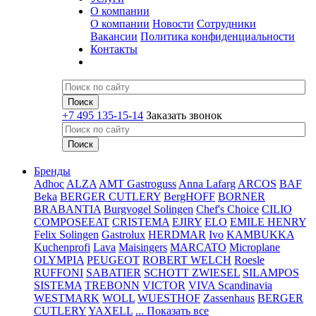
О компании
О компании
Новости
Сотрудники
Вакансии
Политика конфиденциальности
Контакты
+7 495 135-15-14
Заказать звонок
Бренды
Adhoc
ALZA
AMT Gastroguss
Anna Lafarg
ARCOS
BAF
Beka
BERGER CUTLERY
BergHOFF
BORNER
BRABANTIA
Burgvogel Solingen
Chef's Choice
CILIO
COMPOSEEAT
CRISTEMA
EJIRY
ELO
EMILE HENRY
Felix Solingen
Gastrolux
HERDMAR
Ivo
KAMBUKKA
Kuchenprofi
Lava
Maisingers
MARCATO
Microplane
OLYMPIA
PEUGEOT
ROBERT WELCH
Roesle
RUFFONI
SABATIER
SCHOTT ZWIESEL
SILAMPOS
SISTEMA
TREBONN
VICTOR
VIVA Scandinavia
WESTMARK
WOLL
WUESTHOF
Zassenhaus
BERGER
CUTLERY
YAXELL
... Показать все