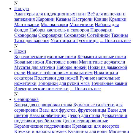
N
Посуда
Адаптеры для индукционных плит
Всё для выпечки и
запекания
Жаровни
Казаны
Кастрюли
Ковши
Крышки
Мантоварки
Молоковарки
Молочники
Наборы для
фондю
Наборы кастрюль и сковород
Пароварки
Сковороды
Скороварки
Соковарки
Сотейники
Тажины
Тазы для варенья
Утятницы и Гусятницы
... Показать все
N
Ножи
Керамические кухонные ножи
Керамотитановые ножи
Кованые ножи
Листовые ножи
Магнитные держатели
Мусаты для заточки
Наборы ножей
Ножи из дамасской
стали
Ножи с тефлоновым покрытием
Ножницы и
секаторы
Подставки для ножей
Ручные настольные
ножеточки
Топорики для рубки мяса
Точильные камни
Электрические ножеточки
... Показать все
N
Сервировка
Блюда для сервировки стола
Бумажные салфетки для
сервировки
Вазы для фруктов, фруктовницы
Вазы для
цветов
Вазы конфетницы
Декор для стола
Держатели и
подставки для бутылок
Доски сервировочные
Керамические подсвечники
Креманки для десертов
Кружки и наборы кружек
Кувшины для воды
Масленки