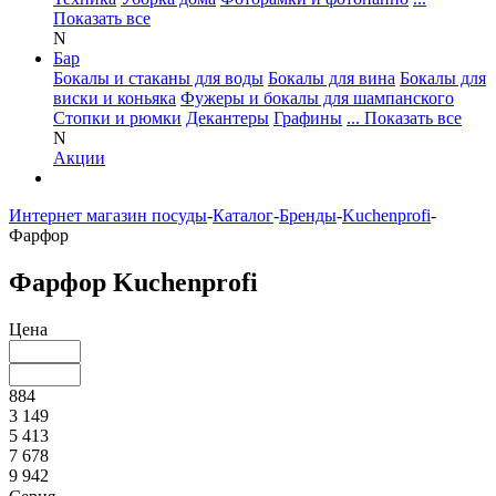
Показать все
N
Бар
Бокалы и стаканы для воды
Бокалы для вина
Бокалы для
виски и коньяка
Фужеры и бокалы для шампанского
Стопки и рюмки
Декантеры
Графины
... Показать все
N
Акции
Интернет магазин посуды
-
Каталог
-
Бренды
-
Kuchenprofi
-
Фарфор
Фарфор Kuchenprofi
Цена
884
3 149
5 413
7 678
9 942