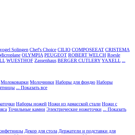
vogel Solingen
Chef's Choice
CILIO
COMPOSEEAT
CRISTEMA
Microplane
OLYMPIA
PEUGEOT
ROBERT WELCH
Roesle
LL
WUESTHOF
Zassenhaus
BERGER CUTLERY
YAXELL
...
Молоковарки
Молочники
Наборы для фондю
Наборы
сятницы
... Показать все
заточки
Наборы ножей
Ножи из дамасской стали
Ножи с
мяса
Точильные камни
Электрические ножеточки
... Показать
конфетницы
Декор для стола
Держатели и подставки для