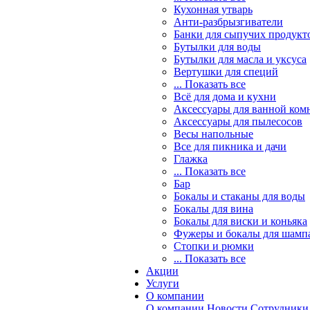
Кухонная утварь
Анти-разбрызгиватели
Банки для сыпучих продукт
Бутылки для воды
Бутылки для масла и уксуса
Вертушки для специй
... Показать все
Всё для дома и кухни
Аксессуары для ванной ком
Аксессуары для пылесосов
Весы напольные
Все для пикника и дачи
Глажка
... Показать все
Бар
Бокалы и стаканы для воды
Бокалы для вина
Бокалы для виски и коньяка
Фужеры и бокалы для шамп
Стопки и рюмки
... Показать все
Акции
Услуги
О компании
О компании
Новости
Сотрудники