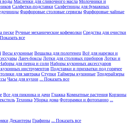
я воды
Масленки для сливочного масла
Молочники и
ников
Салфетки-подставки
Салфетницы для бумажных
едочницы
Фарфоровые столовые сервизы
Фарфоровые чайные
а песке
Ручные механические кофемолки
Средства для очистки
. Показать все
й
Весы кухонные
Вешалка для полотенец
Всё для нарезки и
сессуары
Ланч-боксы
Лотки для столовых приборов
Лотки и
Наборы для перца и соли
Наборы кухонных аксессуаров
 кухонных инструментов
Подставки и прихватки под горячее
толики для завтрака
Ступки
Таймеры кухонные
Тендерайзеры
ссы
Часы для кухни
... Показать все
е
Все для пикника и дачи
Глажка
Комнатные растения
Корзины
екстиль
Техника
Уборка дома
Фоторамки и фотопанно
...
юмки
Декантеры
Графины
... Показать все