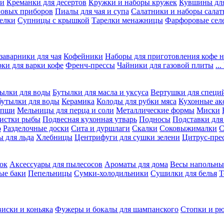
ки
Креманки для десертов
Кружки и наборы кружек
Кувшины дл
ловых приборов
Пиалы для чая и супа
Салатники и наборы салат
елки
Супницы с крышкой
Тарелки менажницы
Фарфоровые сел
заварники для чая
Кофейники
Наборы для приготовления кофе н
рки для варки кофе
Френч-прессы
Чайники для газовой плиты
..
ылки для воды
Бутылки для масла и уксуса
Вертушки для специ
бутылки для воды
Керамика
Колоды для рубки мяса
Кухонные ак
апши
Мельницы для перца и соли
Металлические формы
Миски
чистки рыбы
Подвесная кухонная утварь
Подносы
Подставки для
о
Разделочные доски
Сита и дуршлаги
Скалки
Соковыжималки
С
 для льда
Хлебницы
Центрифуги для сушки зелени
Цитрус-пре
ок
Аксессуары для пылесосов
Ароматы для дома
Весы напольны
ые баки
Пепельницы
Сумки-холодильники
Сушилки для белья
Т
виски и коньяка
Фужеры и бокалы для шампанского
Стопки и р