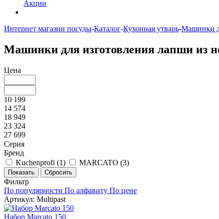
Акции
Интернет магазин посуды
-
Каталог
-
Кухонная утварь
-
Машинки д
Машинки для изготовления лапши из 
Цена
10 199
14 574
18 949
23 324
27 699
Серия
Бренд
Kuchenprofi (
1
)
MARCATO (
3
)
Фильтр
По популярности
По алфавиту
По цене
Артикул: Multipast
Набор Marcato 150