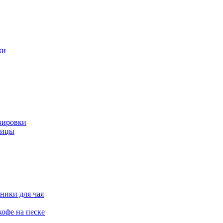
жи
вировки
ницы
ники для чая
офе на песке