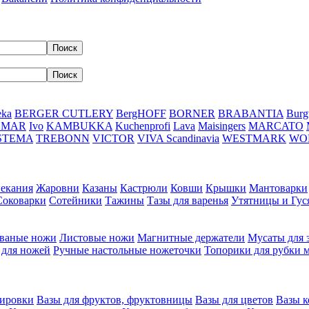
eka
BERGER CUTLERY
BergHOFF
BORNER
BRABANTIA
Burg
DMAR
Ivo
KAMBUKKA
Kuchenprofi
Lava
Maisingers
MARCATO
STEMA
TREBONN
VICTOR
VIVA Scandinavia
WESTMARK
WO
пекания
Жаровни
Казаны
Кастрюли
Ковши
Крышки
Мантоварки
Соковарки
Сотейники
Тажины
Тазы для варенья
Утятницы и Гу
ваные ножи
Листовые ножи
Магнитные держатели
Мусаты для 
 для ножей
Ручные настольные ножеточки
Топорики для рубки 
вировки
Вазы для фруктов, фруктовницы
Вазы для цветов
Вазы 