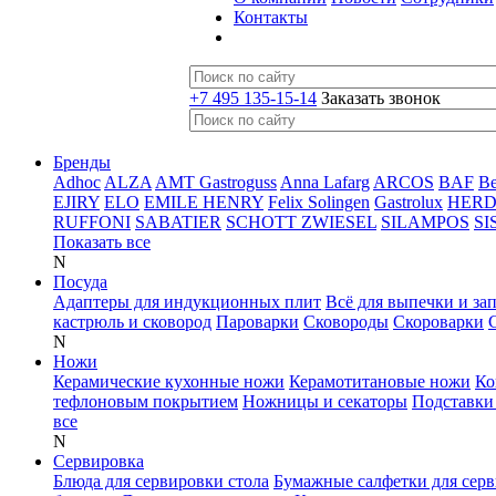
Контакты
+7 495 135-15-14
Заказать звонок
Бренды
Adhoc
ALZA
AMT Gastroguss
Anna Lafarg
ARCOS
BAF
B
EJIRY
ELO
EMILE HENRY
Felix Solingen
Gastrolux
HER
RUFFONI
SABATIER
SCHOTT ZWIESEL
SILAMPOS
SI
Показать все
N
Посуда
Адаптеры для индукционных плит
Всё для выпечки и за
кастрюль и сковород
Пароварки
Сковороды
Скороварки
N
Ножи
Керамические кухонные ножи
Керамотитановые ножи
Ко
тефлоновым покрытием
Ножницы и секаторы
Подставки
все
N
Сервировка
Блюда для сервировки стола
Бумажные салфетки для сер