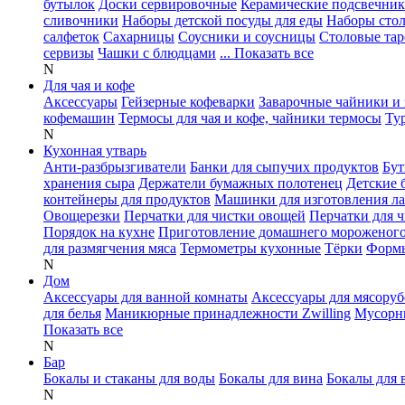
бутылок
Доски сервировочные
Керамические подсвечни
сливочники
Наборы детской посуды для еды
Наборы сто
салфеток
Сахарницы
Соусники и соусницы
Столовые тар
сервизы
Чашки с блюдцами
... Показать все
N
Для чая и кофе
Аксессуары
Гейзерные кофеварки
Заварочные чайники и 
кофемашин
Термосы для чая и кофе, чайники термосы
Ту
N
Кухонная утварь
Анти-разбрызгиватели
Банки для сыпучих продуктов
Бут
хранения сыра
Держатели бумажных полотенец
Детские 
контейнеры для продуктов
Машинки для изготовления л
Овощерезки
Перчатки для чистки овощей
Перчатки для 
Порядок на кухне
Приготовление домашнего мороженог
для размягчения мяса
Термометры кухонные
Тёрки
Формы
N
Дом
Аксессуары для ванной комнаты
Аксессуары для мясоруб
для белья
Маникюрные принадлежности Zwilling
Мусорн
Показать все
N
Бар
Бокалы и стаканы для воды
Бокалы для вина
Бокалы для 
N