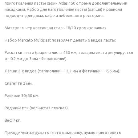
приготовления пасты серии Atlas 150 с тремя дополнительными
насадками. Набор для изготовления пасты (лапши) и равиоли
подходит для дома, кафе и небольшого ресторана.
Материал: нержавеющая сталь 18/10 хромированная.
Набор Marcato Multipast позволяет делать 6 видов пасты:
Раскатки теста (ширина листа 150 мм, толщина листа регулируется
от 0,2 мм до 3 мм - 9 положений).
Лапши 2-х видов (таглиолини — 2,2 мм и фетучини — 6,6 мм).
Спагетти 2 мм.
Равиоли 30х30 мм.
Реджинетти (волнистая плоская).
Вес: 7 кг.
Прежде чем загружать тесто в машинку, нужно приготовить