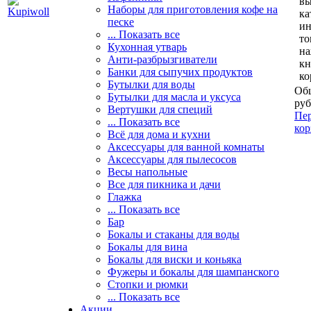
вы
Наборы для приготовления кофе на
ка
песке
и
... Показать все
то
Кухонная утварь
н
Анти-разбрызгиватели
кн
Банки для сыпучих продуктов
ко
Бутылки для воды
Общ
Бутылки для масла и уксуса
руб
Вертушки для специй
Пер
... Показать все
кор
Всё для дома и кухни
Аксессуары для ванной комнаты
Аксессуары для пылесосов
Весы напольные
Все для пикника и дачи
Глажка
... Показать все
Бар
Бокалы и стаканы для воды
Бокалы для вина
Бокалы для виски и коньяка
Фужеры и бокалы для шампанского
Стопки и рюмки
... Показать все
Акции