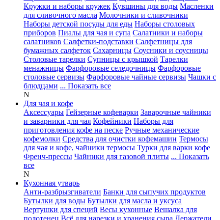
Кружки и наборы кружек
Кувшины для воды
Масленки
для сливочного масла
Молочники и сливочники
Наборы детской посуды для еды
Наборы столовых
приборов
Пиалы для чая и супа
Салатники и наборы
салатников
Салфетки-подставки
Салфетницы для
бумажных салфеток
Сахарницы
Соусники и соусницы
Столовые тарелки
Супницы с крышкой
Тарелки
менажницы
Фарфоровые селедочницы
Фарфоровые
столовые сервизы
Фарфоровые чайные сервизы
Чашки с
блюдцами
... Показать все
N
Для чая и кофе
Аксессуары
Гейзерные кофеварки
Заварочные чайники
и заварники для чая
Кофейники
Наборы для
приготовления кофе на песке
Ручные механические
кофемолки
Средства для очистки кофемашин
Термосы
для чая и кофе, чайники термосы
Турки для варки кофе
Френч-прессы
Чайники для газовой плиты
... Показать
все
N
Кухонная утварь
Анти-разбрызгиватели
Банки для сыпучих продуктов
Бутылки для воды
Бутылки для масла и уксуса
Вертушки для специй
Весы кухонные
Вешалка для
полотенец
Всё для нарезки и хранения сыра
Держатели