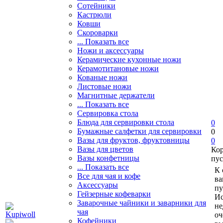
Сотейники
Кастрюли
Ковши
Скороварки
... Показать все
Ножи и аксессуары
Керамические кухонные ножи
Керамотитановые ножи
Кованые ножи
Листовые ножи
Магнитные держатели
... Показать все
Сервировка стола
Блюда для сервировки стола
0
Бумажные салфетки для сервировки
0
Вазы для фруктов, фруктовницы
0
Вазы для цветов
Ко
Вазы конфетницы
пус
... Показать все
К 
Все для чая и кофе
ва
Аксессуары
пу
Гейзерные кофеварки
Ис
Заварочные чайники и заварники для
не
чая
оч
Кофейники