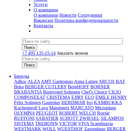
Услуги
О компании
О компании
Новости
Сотрудники
Вакансии
Политика конфиденциальности
Контакты
+7 495 135-15-14
Заказать звонок
Бренды
Adhoc
ALZA
AMT Gastroguss
Anna Lafarg
ARCOS
BAF
Beka
BERGER CUTLERY
BergHOFF
BORNER
BRABANTIA
Burgvogel Solingen
Chef's Choice
CILIO
COMPOSEEAT
CRISTEMA
EJIRY
ELO
EMILE HENRY
Felix Solingen
Gastrolux
HERDMAR
Ivo
KAMBUKKA
Kuchenprofi
Lava
Maisingers
MARCATO
Microplane
OLYMPIA
PEUGEOT
ROBERT WELCH
Roesle
RUFFONI
SABATIER
SCHOTT ZWIESEL
SILAMPOS
SISTEMA
TREBONN
VICTOR
VIVA Scandinavia
WESTMARK
WOLL
WUESTHOF
Zassenhaus
BERGER