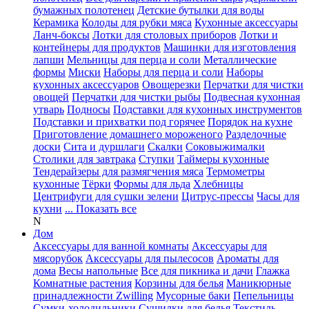
бумажных полотенец
Детские бутылки для воды
Керамика
Колоды для рубки мяса
Кухонные аксессуары
Ланч-боксы
Лотки для столовых приборов
Лотки и
контейнеры для продуктов
Машинки для изготовления
лапши
Мельницы для перца и соли
Металлические
формы
Миски
Наборы для перца и соли
Наборы
кухонных аксессуаров
Овощерезки
Перчатки для чистки
овощей
Перчатки для чистки рыбы
Подвесная кухонная
утварь
Подносы
Подставки для кухонных инструментов
Подставки и прихватки под горячее
Порядок на кухне
Приготовление домашнего мороженого
Разделочные
доски
Сита и дуршлаги
Скалки
Соковыжималки
Столики для завтрака
Ступки
Таймеры кухонные
Тендерайзеры для размягчения мяса
Термометры
кухонные
Тёрки
Формы для льда
Хлебницы
Центрифуги для сушки зелени
Цитрус-прессы
Часы для
кухни
... Показать все
N
Дом
Аксессуары для ванной комнаты
Аксессуары для
мясорубок
Аксессуары для пылесосов
Ароматы для
дома
Весы напольные
Все для пикника и дачи
Глажка
Комнатные растения
Корзины для белья
Маникюрные
принадлежности Zwilling
Мусорные баки
Пепельницы
Сумки-холодильники
Сушилки для белья
Текстиль