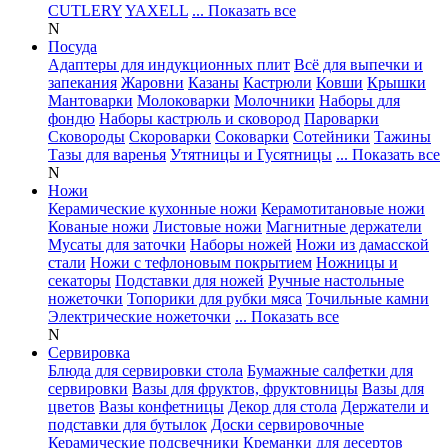
CUTLERY
YAXELL
... Показать все
N
Посуда
Адаптеры для индукционных плит
Всё для выпечки и
запекания
Жаровни
Казаны
Кастрюли
Ковши
Крышки
Мантоварки
Молоковарки
Молочники
Наборы для
фондю
Наборы кастрюль и сковород
Пароварки
Сковороды
Скороварки
Соковарки
Сотейники
Тажины
Тазы для варенья
Утятницы и Гусятницы
... Показать все
N
Ножи
Керамические кухонные ножи
Керамотитановые ножи
Кованые ножи
Листовые ножи
Магнитные держатели
Мусаты для заточки
Наборы ножей
Ножи из дамасской
стали
Ножи с тефлоновым покрытием
Ножницы и
секаторы
Подставки для ножей
Ручные настольные
ножеточки
Топорики для рубки мяса
Точильные камни
Электрические ножеточки
... Показать все
N
Сервировка
Блюда для сервировки стола
Бумажные салфетки для
сервировки
Вазы для фруктов, фруктовницы
Вазы для
цветов
Вазы конфетницы
Декор для стола
Держатели и
подставки для бутылок
Доски сервировочные
Керамические подсвечники
Креманки для десертов