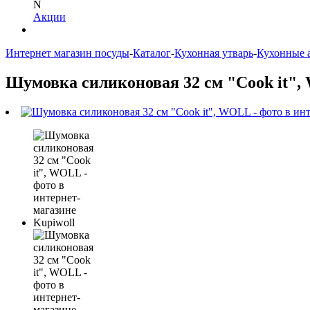
N
Акции
Интернет магазин посуды
-
Каталог
-
Кухонная утварь
-
Кухонные 
Шумовка силиконовая 32 см "Cook it"