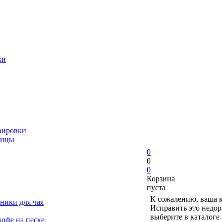
жи
вировки
ницы
0
0
0
Корзина
пуста
К сожалению, ваша к
ники для чая
Исправить это недор
выберите в каталоге
офе на песке