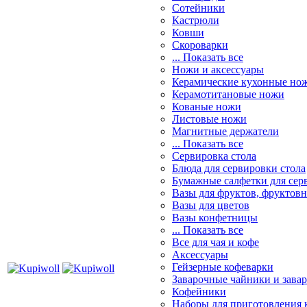
Сотейники
Кастрюли
Ковши
Скороварки
... Показать все
Ножи и аксессуары
Керамические кухонные но
Керамотитановые ножи
Кованые ножи
Листовые ножи
Магнитные держатели
... Показать все
Сервировка стола
Блюда для сервировки стола
Бумажные салфетки для сер
Вазы для фруктов, фруктов
Вазы для цветов
Вазы конфетницы
... Показать все
Все для чая и кофе
Аксессуары
Гейзерные кофеварки
Заварочные чайники и завар
Кофейники
Наборы для приготовления к