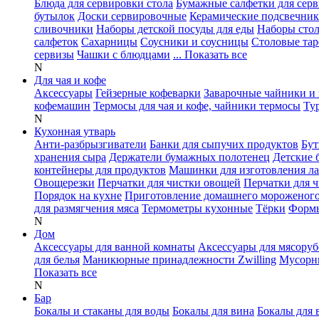
Блюда для сервировки стола
Бумажные салфетки для сер
бутылок
Доски сервировочные
Керамические подсвечни
сливочники
Наборы детской посуды для еды
Наборы сто
салфеток
Сахарницы
Соусники и соусницы
Столовые тар
сервизы
Чашки с блюдцами
... Показать все
N
Для чая и кофе
Аксессуары
Гейзерные кофеварки
Заварочные чайники и 
кофемашин
Термосы для чая и кофе, чайники термосы
Ту
N
Кухонная утварь
Анти-разбрызгиватели
Банки для сыпучих продуктов
Бут
хранения сыра
Держатели бумажных полотенец
Детские 
контейнеры для продуктов
Машинки для изготовления л
Овощерезки
Перчатки для чистки овощей
Перчатки для 
Порядок на кухне
Приготовление домашнего мороженог
для размягчения мяса
Термометры кухонные
Тёрки
Формы
N
Дом
Аксессуары для ванной комнаты
Аксессуары для мясоруб
для белья
Маникюрные принадлежности Zwilling
Мусорн
Показать все
N
Бар
Бокалы и стаканы для воды
Бокалы для вина
Бокалы для 