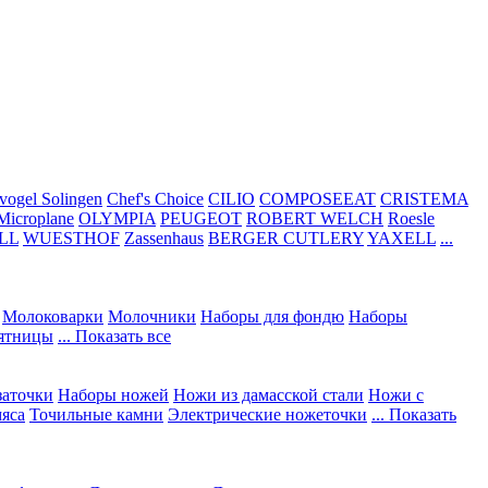
vogel Solingen
Chef's Choice
CILIO
COMPOSEEAT
CRISTEMA
Microplane
OLYMPIA
PEUGEOT
ROBERT WELCH
Roesle
LL
WUESTHOF
Zassenhaus
BERGER CUTLERY
YAXELL
...
Молоковарки
Молочники
Наборы для фондю
Наборы
сятницы
... Показать все
заточки
Наборы ножей
Ножи из дамасской стали
Ножи с
мяса
Точильные камни
Электрические ножеточки
... Показать