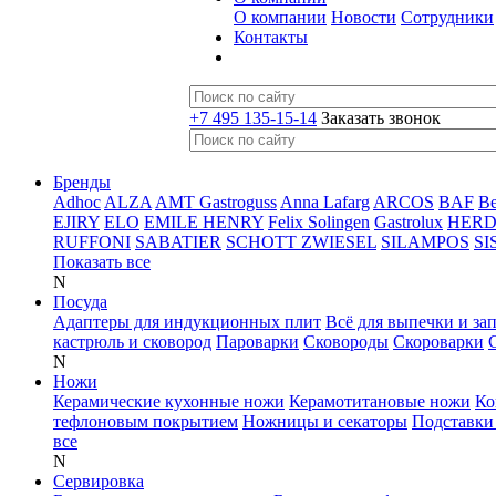
О компании
Новости
Сотрудники
Контакты
+7 495 135-15-14
Заказать звонок
Бренды
Adhoc
ALZA
AMT Gastroguss
Anna Lafarg
ARCOS
BAF
B
EJIRY
ELO
EMILE HENRY
Felix Solingen
Gastrolux
HER
RUFFONI
SABATIER
SCHOTT ZWIESEL
SILAMPOS
SI
Показать все
N
Посуда
Адаптеры для индукционных плит
Всё для выпечки и за
кастрюль и сковород
Пароварки
Сковороды
Скороварки
N
Ножи
Керамические кухонные ножи
Керамотитановые ножи
Ко
тефлоновым покрытием
Ножницы и секаторы
Подставки
все
N
Сервировка