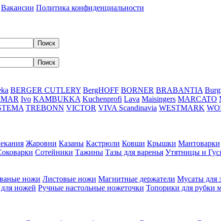
Вакансии
Политика конфиденциальности
eka
BERGER CUTLERY
BergHOFF
BORNER
BRABANTIA
Burg
DMAR
Ivo
KAMBUKKA
Kuchenprofi
Lava
Maisingers
MARCATO
STEMA
TREBONN
VICTOR
VIVA Scandinavia
WESTMARK
WO
пекания
Жаровни
Казаны
Кастрюли
Ковши
Крышки
Мантоварки
Соковарки
Сотейники
Тажины
Тазы для варенья
Утятницы и Гу
ваные ножи
Листовые ножи
Магнитные держатели
Мусаты для 
 для ножей
Ручные настольные ножеточки
Топорики для рубки 