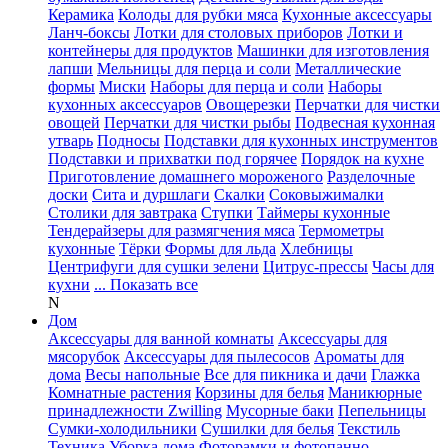
Керамика
Колоды для рубки мяса
Кухонные аксессуары
Ланч-боксы
Лотки для столовых приборов
Лотки и
контейнеры для продуктов
Машинки для изготовления
лапши
Мельницы для перца и соли
Металлические
формы
Миски
Наборы для перца и соли
Наборы
кухонных аксессуаров
Овощерезки
Перчатки для чистки
овощей
Перчатки для чистки рыбы
Подвесная кухонная
утварь
Подносы
Подставки для кухонных инструментов
Подставки и прихватки под горячее
Порядок на кухне
Приготовление домашнего мороженого
Разделочные
доски
Сита и дуршлаги
Скалки
Соковыжималки
Столики для завтрака
Ступки
Таймеры кухонные
Тендерайзеры для размягчения мяса
Термометры
кухонные
Тёрки
Формы для льда
Хлебницы
Центрифуги для сушки зелени
Цитрус-прессы
Часы для
кухни
... Показать все
N
Дом
Аксессуары для ванной комнаты
Аксессуары для
мясорубок
Аксессуары для пылесосов
Ароматы для
дома
Весы напольные
Все для пикника и дачи
Глажка
Комнатные растения
Корзины для белья
Маникюрные
принадлежности Zwilling
Мусорные баки
Пепельницы
Сумки-холодильники
Сушилки для белья
Текстиль
Техника
Уборка дома
Фоторамки и фотопанно
...