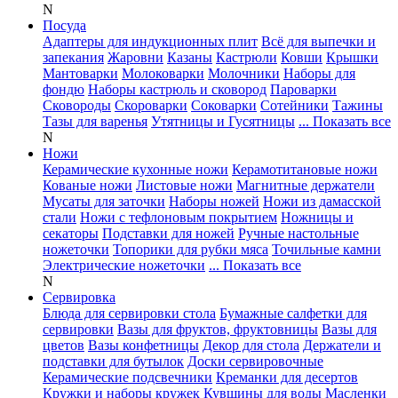
N
Посуда
Адаптеры для индукционных плит
Всё для выпечки и
запекания
Жаровни
Казаны
Кастрюли
Ковши
Крышки
Мантоварки
Молоковарки
Молочники
Наборы для
фондю
Наборы кастрюль и сковород
Пароварки
Сковороды
Скороварки
Соковарки
Сотейники
Тажины
Тазы для варенья
Утятницы и Гусятницы
... Показать все
N
Ножи
Керамические кухонные ножи
Керамотитановые ножи
Кованые ножи
Листовые ножи
Магнитные держатели
Мусаты для заточки
Наборы ножей
Ножи из дамасской
стали
Ножи с тефлоновым покрытием
Ножницы и
секаторы
Подставки для ножей
Ручные настольные
ножеточки
Топорики для рубки мяса
Точильные камни
Электрические ножеточки
... Показать все
N
Сервировка
Блюда для сервировки стола
Бумажные салфетки для
сервировки
Вазы для фруктов, фруктовницы
Вазы для
цветов
Вазы конфетницы
Декор для стола
Держатели и
подставки для бутылок
Доски сервировочные
Керамические подсвечники
Креманки для десертов
Кружки и наборы кружек
Кувшины для воды
Масленки