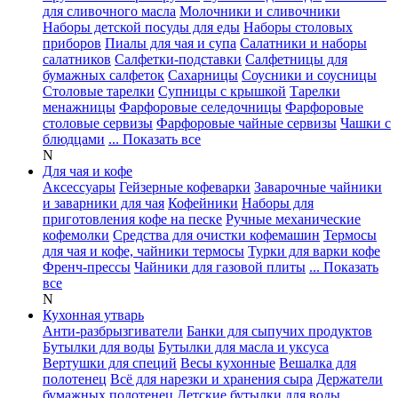
для сливочного масла
Молочники и сливочники
Наборы детской посуды для еды
Наборы столовых
приборов
Пиалы для чая и супа
Салатники и наборы
салатников
Салфетки-подставки
Салфетницы для
бумажных салфеток
Сахарницы
Соусники и соусницы
Столовые тарелки
Супницы с крышкой
Тарелки
менажницы
Фарфоровые селедочницы
Фарфоровые
столовые сервизы
Фарфоровые чайные сервизы
Чашки с
блюдцами
... Показать все
N
Для чая и кофе
Аксессуары
Гейзерные кофеварки
Заварочные чайники
и заварники для чая
Кофейники
Наборы для
приготовления кофе на песке
Ручные механические
кофемолки
Средства для очистки кофемашин
Термосы
для чая и кофе, чайники термосы
Турки для варки кофе
Френч-прессы
Чайники для газовой плиты
... Показать
все
N
Кухонная утварь
Анти-разбрызгиватели
Банки для сыпучих продуктов
Бутылки для воды
Бутылки для масла и уксуса
Вертушки для специй
Весы кухонные
Вешалка для
полотенец
Всё для нарезки и хранения сыра
Держатели
бумажных полотенец
Детские бутылки для воды