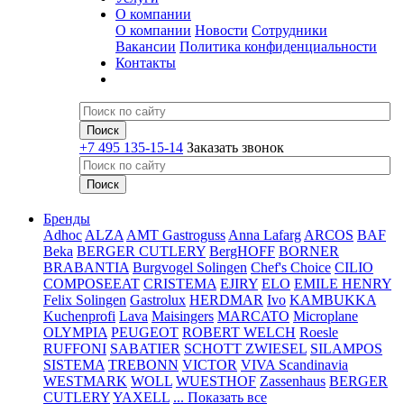
О компании
О компании
Новости
Сотрудники
Вакансии
Политика конфиденциальности
Контакты
+7 495 135-15-14
Заказать звонок
Бренды
Adhoc
ALZA
AMT Gastroguss
Anna Lafarg
ARCOS
BAF
Beka
BERGER CUTLERY
BergHOFF
BORNER
BRABANTIA
Burgvogel Solingen
Chef's Choice
CILIO
COMPOSEEAT
CRISTEMA
EJIRY
ELO
EMILE HENRY
Felix Solingen
Gastrolux
HERDMAR
Ivo
KAMBUKKA
Kuchenprofi
Lava
Maisingers
MARCATO
Microplane
OLYMPIA
PEUGEOT
ROBERT WELCH
Roesle
RUFFONI
SABATIER
SCHOTT ZWIESEL
SILAMPOS
SISTEMA
TREBONN
VICTOR
VIVA Scandinavia
WESTMARK
WOLL
WUESTHOF
Zassenhaus
BERGER
CUTLERY
YAXELL
... Показать все